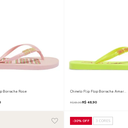
op Borracha Rose
Chinelo Flip Flop Borracha Amarel
0
R$
48,90
R$
69,90
-
30%
OFF
3
CORES