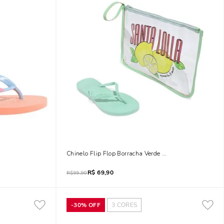
 Bico Redondo Tira Colorida
Chinelo Flip Flop Borracha Verde E Necessaire Transp
R$
69,90
R$
99,90
-
30%
OFF
3
CORES