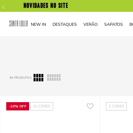
NEW IN
DESTAQUES
VERÃO
SAPATOS
B
56
PRODUTOS
-
20%
OFF
21
CORES
2
CORES