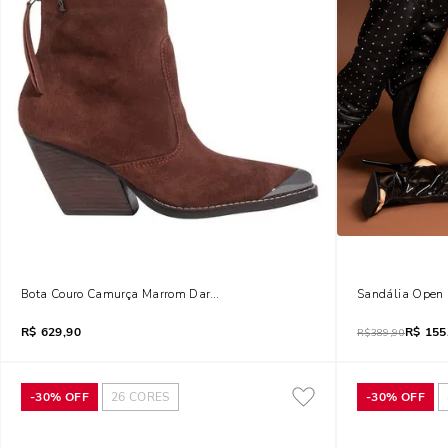
Bota Couro Camurça Marrom Dark Bico Fino Salto Grosso
Sandália Open B
R$
629,90
R$
155
R$
389,90
-
30%
OFF
26
CORES
-
30%
OFF