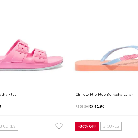
acha Flat
Chinelo Flip Flop Borracha Laranja
0
R$
41,90
R$
59,90
3
CORES
-
30%
OFF
3
CORES