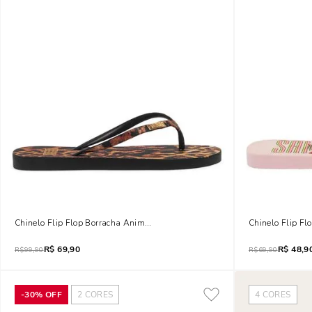
Chinelo Flip Flop Borracha Animal Print Onça
Chinelo Flip Fl
R$
69,90
R$
48,9
R$
99,90
R$
69,90
-
30%
OFF
2
CORES
4
CORES