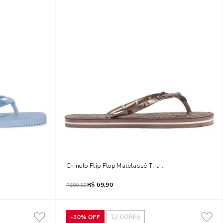
latto
Chinelo Flip Flop Matelassê Tiras Spikes Prata Velho
R$
69,90
R$
99,90
-
30%
OFF
12
CORES