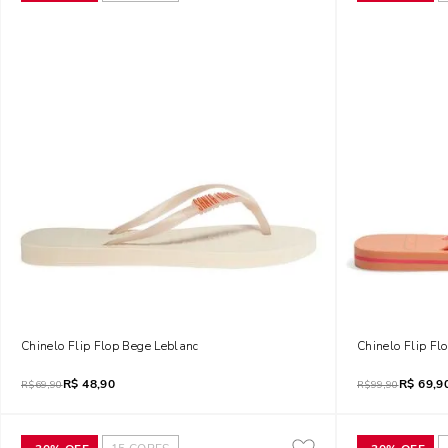
Chinelo Flip Flop Bege Leblanc
Chinelo Flip Fl
R$
48,90
R$
69,9
R$
69,90
R$
99,90