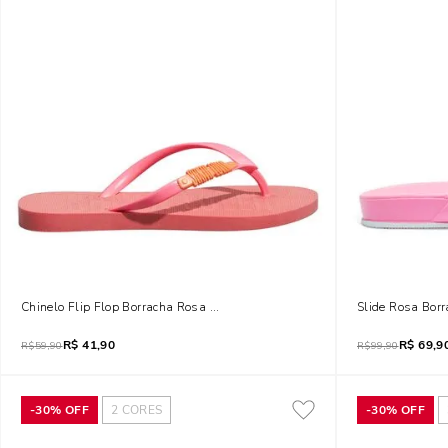
Chinelo Flip Flop Borracha Rosa Bloom
Slide Rosa Borr
R$
41,90
R$
69,9
R$
59,90
R$
99,90
-
30%
OFF
2
CORES
-
30%
OFF