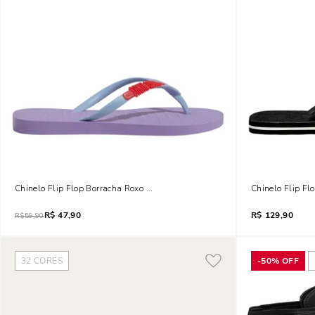
Chinelo Flip Flop Borracha Roxo Lupine
Chinelo Flip Flo
R$
47,90
R$
129,90
R$
59,90
32
CORES
-
50%
OFF