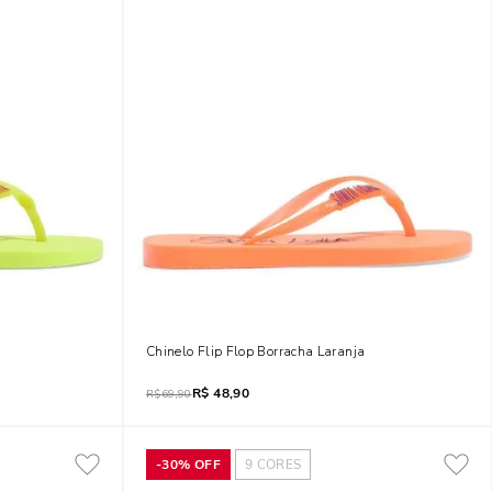
o Lime Fluor
Chinelo Flip Flop Borracha Laranja
R$
48,90
R$
69,90
-
30%
OFF
9
CORES