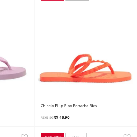
Chinelo Flilp Flop Borracha Bico Quadrado Spikes Lar
R$
48,90
R$
69,90