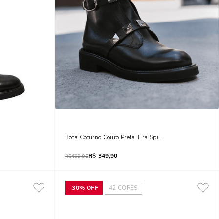
Montaria Preta
Bota Coturno Couro Preta Tira Spike
R$
349,90
R$
699,90
-
30%
OFF
42
CORES