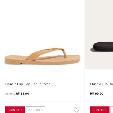
Chinelo Flip Flop Flat Borracha Bico Quadrado Bege
Chinelo Flip Flo
R$
55,90
R$
99,90
R$
79,90
-
30%
OFF
20
CORES
-
30%
OFF