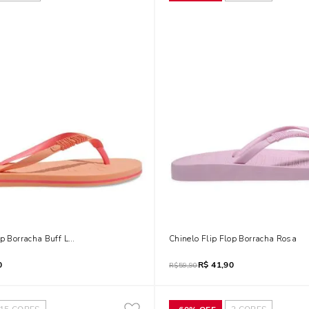
op Borracha Buff Laranja
Chinelo Flip Flop Borracha Rosa
0
R$
41,90
R$
59,90