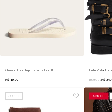
Chinelo Flip Flop Borracha Bico Redondo Off White
Bota Preta Cour
R$
49,90
R$
249
R$
499,90
2
CORES
-
60%
OFF