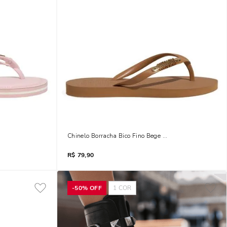
sa
Chinelo Borracha Bico Fino Bege Egido
R$
79,90
-
50%
OFF
1
COR