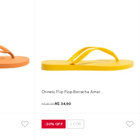
a Town
Chinelo Flip Flop Borracha Amarelo Jelly
R$
34,90
R$
49,90
-
30%
OFF
1
COR