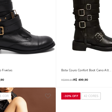
o Fivelas
Bota Couro Confort Boot Cano Alto 
,90
R$
499,90
R$
999,90
1
COR
-
30%
OFF
42
CORES