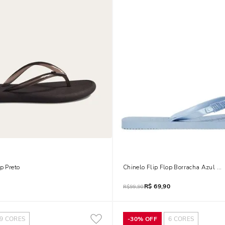
p Preto
Chinelo Flip Flop Borracha Azul Ge
R$
69,90
R$
99,90
9
CORES
-
30%
OFF
6
CORES