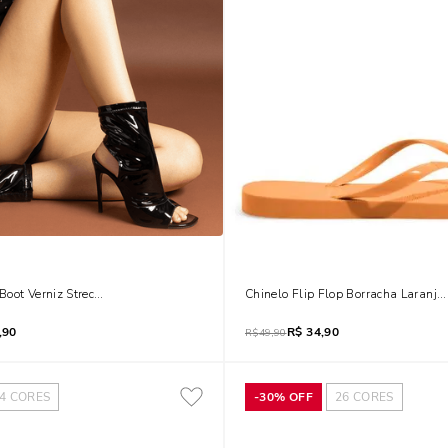
oot Verniz Strech Preto Salto Alto Fino
Chinelo Flip Flop Borracha Laranj
,90
R$
34,90
R$
49,90
4
CORES
-
30%
OFF
26
CORES