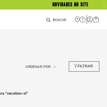
O que você está procurando?
ra "
vacation-sl
"