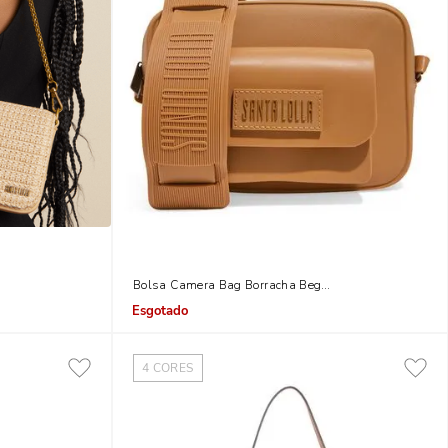
s Alças
Bolsa Camera Bag Borracha Bege Egido
Indisponível
4
CORES