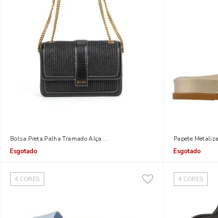
Bolsa Preta Palha Tramado Alça Tiracolo
Papete Metaliz
Indisponível
Indisponível
4
CORES
4
CORES