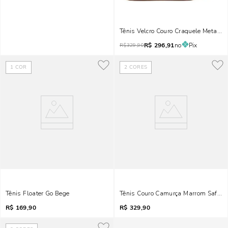
Tênis Velcro Couro Craquele Metaliz
R$
296,91
no
Pix
R$
329,90
1
COR
2
CORES
Tênis Floater Go Bege
Tênis Couro Camurça Marrom Safari
R$
169,90
R$
329,90