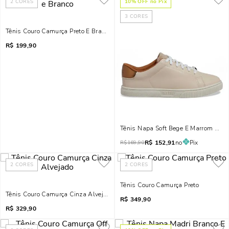
2
CORES
10
% OFF no Pix
3
CORES
Tênis Couro Camurça Preto E Branco
R$
199,90
Tênis Napa Soft Bege E Marrom Meta
R$
152,91
no
Pix
R$
169,90
2
CORES
2
CORES
Tênis Couro Camurça Preto
Tênis Couro Camurça Cinza Alvejado
R$
349,90
R$
329,90