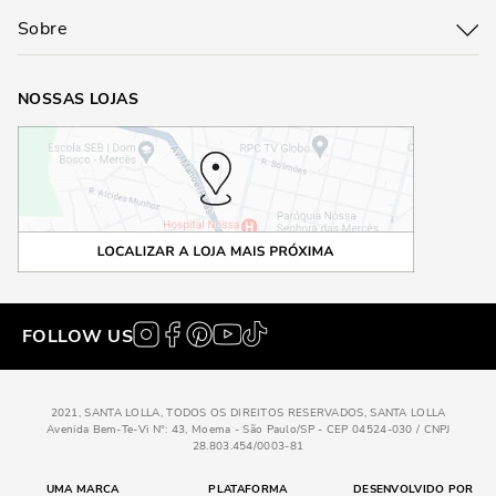
Sobre
NOSSAS LOJAS
FOLLOW US
2021, SANTA LOLLA, TODOS OS DIREITOS RESERVADOS, SANTA LOLLA
Avenida Bem-Te-Vi N°: 43, Moema - São Paulo/SP - CEP 04524-030 / CNPJ
28.803.454/0003-81
UMA MARCA
PLATAFORMA
DESENVOLVIDO POR