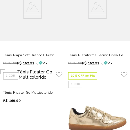
Tênis Napa Soft Branco E Preto
Tênis Plataforma Tecido Linea Bege
R$
152,91
no
Pix
R$
152,91
no
Pix
R$
169,90
R$
169,90
1
COR
10
% OFF no Pix
1
COR
Tênis Floater Go Multicolorido
R$
169,90