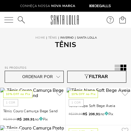
O que você está procurando?
TÊNIS
INVERNO | SANTA LOLLA
TÊNIS
91
PRODUTOS
10
% OFF no Pix
10
% OFF no Pix
1
COR
1
COR
Tênis Napa Soft Bege Aveia
Tênis Couro Camurça Bege Sand
R$
206,91
no
Pix
R$
229,90
R$
269,91
no
Pix
R$
299,90