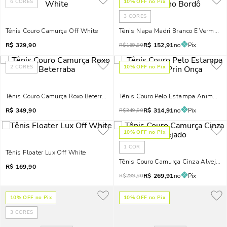
6
CORES
10
% OFF no Pix
3
CORES
Tênis Couro Camurça Off White
Tênis Napa Madri Branco E Vermelho
R$
329,90
R$
152,91
no
Pix
R$
169,90
2
CORES
10
% OFF no Pix
Tênis Couro Camurça Roxo Beterraba
Tênis Couro Pelo Estampa Animal Pr
R$
349,90
R$
314,91
no
Pix
R$
349,90
10
% OFF no Pix
1
COR
Tênis Floater Lux Off White
Tênis Couro Camurça Cinza Alvejado
R$
169,90
R$
269,91
no
Pix
R$
299,90
10
% OFF no Pix
10
% OFF no Pix
3
CORES