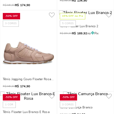
R$
134,90
R$
269,90
R$
174,90
R$
349,90
-
50%
OFF
15
% OFF no Pix
3
CORES
5
CORES
Tênis Floater Lux Branco 2
R$
169,92
no
Pix
R$
199,90
Tênis Jogging Couro Floater Rosa Biscuit
R$
174,90
R$
349,90
-
50%
OFF
-
50%
OFF
1
COR
3
CORES
Tênis Camurça Branco
Tênis Floater Lux Branco E Rosa