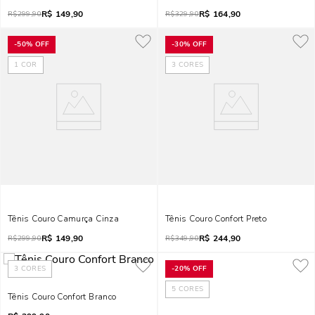
R$
149,90
R$
164,90
R$
299,90
R$
329,90
-
50%
OFF
-
30%
OFF
1
COR
3
CORES
Tênis Couro Camurça Cinza
Tênis Couro Confort Preto
R$
149,90
R$
244,90
R$
299,90
R$
349,90
3
CORES
-
20%
OFF
5
CORES
Tênis Couro Confort Branco