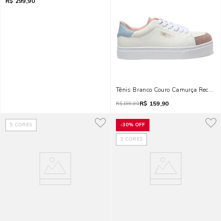
R$
299,90
Tênis Branco Couro Camurça Recorte
R$
159,90
R$
199,90
5
CORES
-
30%
OFF
2
CORES