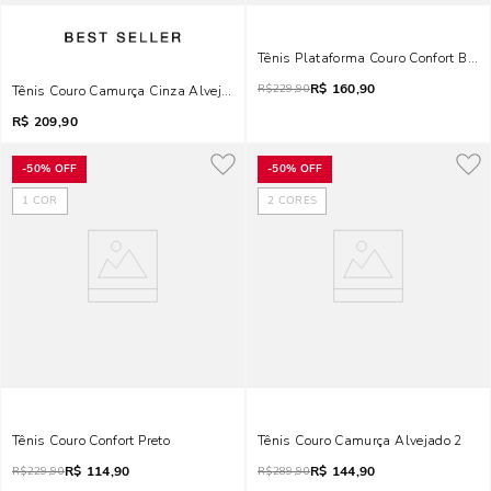
Tênis Plataforma Couro Confort Bran
R$
160,90
R$
229,90
Tênis Couro Camurça Cinza Alvejado
R$
209,90
-
50%
OFF
-
50%
OFF
1
COR
2
CORES
Tênis Couro Confort Preto
Tênis Couro Camurça Alvejado 2
R$
114,90
R$
144,90
R$
229,90
R$
289,90