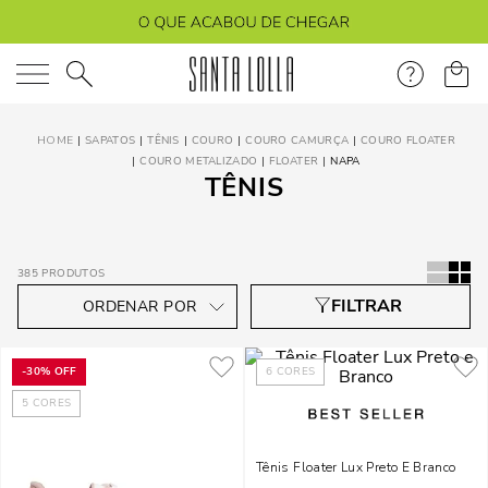
O que você está procurando?
SAPATOS
TÊNIS
COURO
COURO CAMURÇA
COURO FLOATER
COURO METALIZADO
FLOATER
NAPA
TÊNIS
385
PRODUTOS
-
30%
OFF
6
CORES
5
CORES
Tênis Floater Lux Preto E Branco