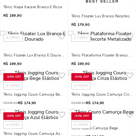
Tênis Napa Itacare Branco E Rosa
R$
169,90
Tênis Floater Lux Branco Recortes
R$
179,90
4
CORES
2
CORES
Tênis Floater Lux Branco E Dourado
Tênis Plataforma Floater Branco Rec
R$
199,90
R$
199,90
-
50%
OFF
-
50%
OFF
4
CORES
4
CORES
Tênis Jogging Couro Camurça Bege Elástico
Tênis Jogging Couro Camurça Cinza E
R$
174,90
R$
174,90
R$
349,90
R$
349,90
-
50%
OFF
-
50%
OFF
4
CORES
4
CORES
Tênis Couro Camurça Bege
Tênis Jogging Couro Camurça Azul Elástico