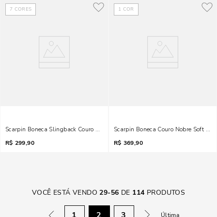
7
CORES
1
COR
Scarpin Boneca Slingback Couro Pelica Soft Cinza Fog
Scarpin Boneca Couro Nobre Soft Salt
R$
299,90
R$
369,90
VOCÊ ESTÁ VENDO
29
-
56
DE
114
PRODUTOS
1
2
3
Última