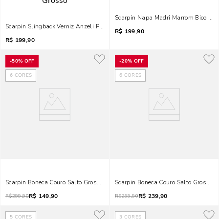
Scarpin Napa Madri Marrom Bico Fino
Scarpin Slingback Verniz Anzeli Preto Bico Fino Salto Grosso
R$
199,90
R$
199,90
-
50%
OFF
-
20%
OFF
6
CORES
6
CORES
Scarpin Boneca Couro Salto Grosso Cinza Fog
Scarpin Boneca Couro Salto Grosso P
R$
149,90
R$
239,90
R$
299,90
R$
299,90
5
CORES
3
CORES