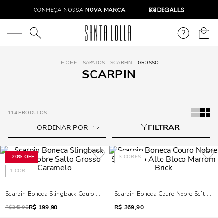
O que você está procurando?
SAPATOS
SCARPIN
GROSSO
SCARPIN
114
PRODUTOS
-
20%
OFF
3
CORES
1
COR
Scarpin Boneca Slingback Couro Nobre Salto Grosso Caramelo
Scarpin Boneca Couro Nobre Soft Salt
R$
199,90
R$
369,90
R$
249,90