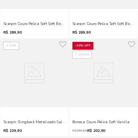
Scarpin Couro Pelica Soft Soft Bico Fino Salto Bloco Vermelho Merlot
Scarpin Couro Pelica
R$
289,90
R$
289,90
1
COR
-
30%
OFF
7
CORES
Scarpin Slingback Metalizado Salto Bloco Bico Fino Dourado
Boneca Couro Pelica Soft Vanilla
R$
229,90
R$
202,90
R$
289,90