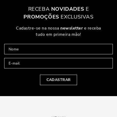
TONS CLÁSSICOS E NEUTROS
RECEBA
NOVIDADES
E
Pretos, nudes e tons terrosos são sempre uma aposta segura. Essas
PROMOÇÕES
EXCLUSIVAS
cores se encaixam bem em qualquer proposta de look, seja mais
elegante ou casual. Além disso, facilitam muito a montagem de
combinações rápidas e certeiras.
Cadastre-se na nossa
newsletter
e receba
tudo em primeira mão!
CORES VIBRANTES E OUSADAS
Se a ideia for ousar, invista nos modelos em cores fortes como
vermelho, azul royal, verde esmeralda ou até amarelo. Eles são ideais
para quebrar a monotonia de um look neutro e mostrar personalidade
com apenas um detalhe.
TENDÊNCIAS ATUAIS DOS SCARPINS DE SALTO
GROSSO
CADASTRAR
Atualmente, os modelos com design retrô, bico quadrado, saltos
blocados e texturas diferenciadas estão em alta. O mix entre o clássico
e o moderno domina as passarelas e vitrines. Além disso, os scarpins
com salto geométrico e acabamento envernizado também vêm
ganhando destaque entre as fashionistas.