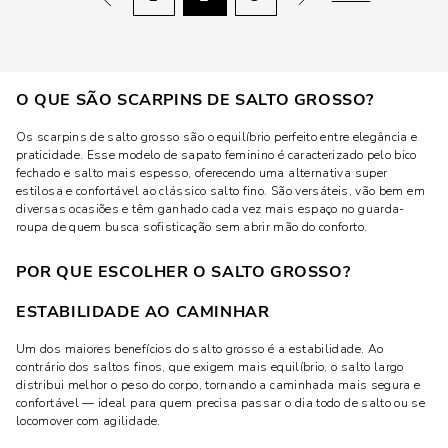
O QUE SÃO SCARPINS DE SALTO GROSSO?
Os scarpins de salto grosso são o equilíbrio perfeito entre elegância e
praticidade. Esse modelo de sapato feminino é caracterizado pelo bico
fechado e salto mais espesso, oferecendo uma alternativa super
estilosa e confortável ao clássico salto fino. São versáteis, vão bem em
diversas ocasiões e têm ganhado cada vez mais espaço no guarda-
roupa de quem busca sofisticação sem abrir mão do conforto.
POR QUE ESCOLHER O SALTO GROSSO?
ESTABILIDADE AO CAMINHAR
Um dos maiores benefícios do salto grosso é a estabilidade. Ao
contrário dos saltos finos, que exigem mais equilíbrio, o salto largo
distribui melhor o peso do corpo, tornando a caminhada mais segura e
confortável — ideal para quem precisa passar o dia todo de salto ou se
locomover com agilidade.