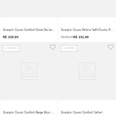
Scarpin Couro Confort Doce De Leite
Scarpin Couro Pelica Soft Dusty Rose
R$
229,90
R$
231,90
R$
289,90
4
CORES
4
CORES
Scarpin Couro Confort Bege Bico Fino Salto Bloco Baixo
Scarpin Couro Confort Safari