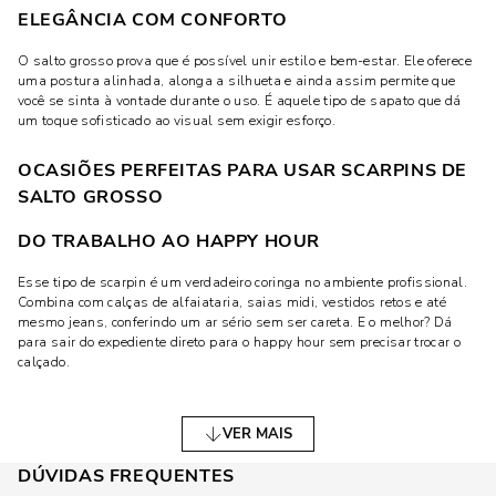
ELEGÂNCIA COM CONFORTO
O salto grosso prova que é possível unir estilo e bem-estar. Ele oferece
uma postura alinhada, alonga a silhueta e ainda assim permite que
você se sinta à vontade durante o uso. É aquele tipo de sapato que dá
um toque sofisticado ao visual sem exigir esforço.
OCASIÕES PERFEITAS PARA USAR SCARPINS DE
SALTO GROSSO
DO TRABALHO AO HAPPY HOUR
Esse tipo de scarpin é um verdadeiro coringa no ambiente profissional.
Combina com calças de alfaiataria, saias midi, vestidos retos e até
mesmo jeans, conferindo um ar sério sem ser careta. E o melhor? Dá
para sair do expediente direto para o happy hour sem precisar trocar o
calçado.
EVENTOS SOCIAIS E CASUAIS
VER MAIS
Seja para um jantar mais arrumadinho, um encontro com amigos ou
uma festa, o scarpin de salto grosso se adapta bem. Ele transita com
DÚVIDAS FREQUENTES
facilidade entre ambientes e dress codes, sempre com aquele charme