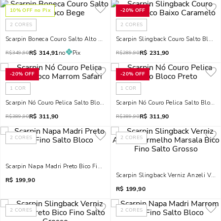
10
% OFF no Pix
-
20%
OFF
2
CORES
2
CORES
Scarpin Boneca Couro Salto Alto Bloco Bege
Scarpin Slingback Couro Salto Bloco
R$
314,91
no
Pix
R$
231,90
R$
349,90
R$
289,90
-
20%
OFF
-
20%
OFF
1
COR
1
COR
Scarpin Nó Couro Pelica Salto Bloco Marrom Safari
Scarpin Nó Couro Pelica Salto Bloco P
R$
311,90
R$
311,90
R$
389,90
R$
389,90
2
CORES
2
CORES
Scarpin Napa Madri Preto Bico Fino Salto Bloco
Scarpin Slingback Verniz Anzeli Ver
R$
199,90
R$
199,90
2
CORES
2
CORES