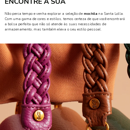
ENCONTRE A SUA
Não perca tempo e venha explorar a seleção de
mochila
na Santa Lolla.
Com uma gama de cores e estilos, temos certeza de que você encontrará
a bolsa perfeita que não só atende às suas necessidades de
armazenamento, mas também eleva o seu estilo pessoal.