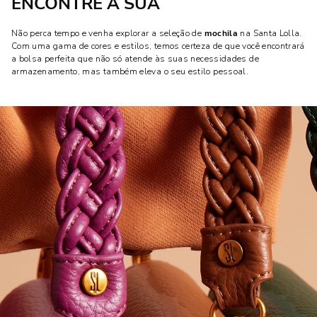
ENCONTRE A SUA
Não perca tempo e venha explorar a seleção de
mochila
na Santa Lolla.
Com uma gama de cores e estilos, temos certeza de que você encontrará
a bolsa perfeita que não só atende às suas necessidades de
armazenamento, mas também eleva o seu estilo pessoal.