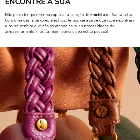
ENCONTRE A SUA
Não perca tempo e venha explorar a seleção de
mochila
na Santa Lolla.
Com uma gama de cores e estilos, temos certeza de que você encontrará
a bolsa perfeita que não só atende às suas necessidades de
armazenamento, mas também eleva o seu estilo pessoal.