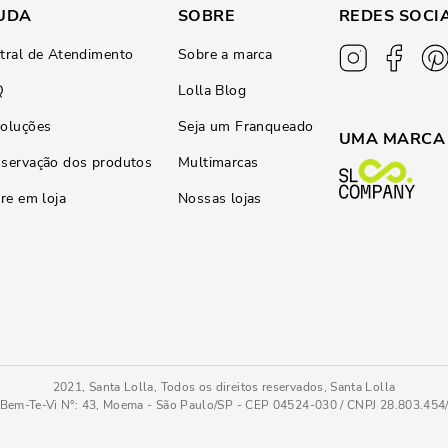
UDA
SOBRE
REDES SOCI
tral de Atendimento
Sobre a marca
Q
Lolla Blog
oluções
Seja um Franqueado
UMA MARCA
servação dos produtos
Multimarcas
ire em loja
Nossas lojas
2021, Santa Lolla, Todos os direitos reservados, Santa Lolla
Bem-Te-Vi N°: 43, Moema - São Paulo/SP - CEP 04524-030 / CNPJ 28.803.45
Scarpin Couro Confort Preto Bico Fino Salto Bloco Baixo
37
COMPRAR AGOR
Tamanho
: