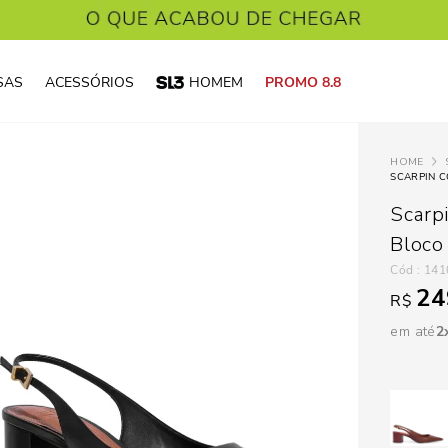
SAS
ACESSÓRIOS
HOMEM
PROMO 8.8
Scarp
Bloco
:
141
24
R$
em até
2