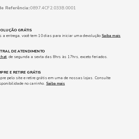
de Referência
0897.4CF2.033B.0001
OLUÇÃO GRÁTIS
 a entrega, você tem 10 dias para iniciar uma devolução
Saiba mais
TRAL DE ATENDIMENTO
chat
, de segunda a sexta das 8hrs às 17hrs, exceto feriados.
PRE E RETIRE GRÁTIS
re pelo site e retire grátis em uma de nossas lojas. Consulte
sponibilidade no carrinho.
Saiba mais