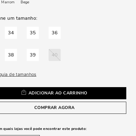
a
Marrom
Bege
34
35
36
38
39
40
 guia de tamanhos
ADICIONAR AO CARRINHO
COMPRAR AGORA
m quais lojas você pode encontrar este produto: