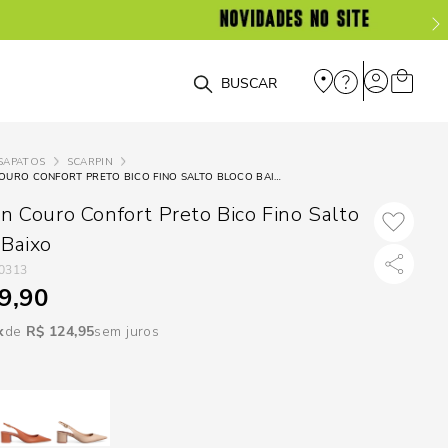
DISPON
EM
O que você está procurando?
e
SAPATOS
SCARPIN
SCARPIN COURO CONFORT PRETO BICO FINO SALTO BLOCO BAIXO
e
in Couro Confort Preto Bico Fino Salto
p
 Baixo
0313
9,90
Selecione seu
estado:
R$
124
,
95
sem juros
O
Usar
loca