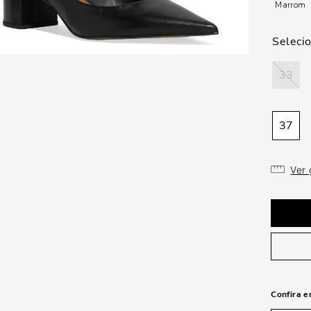
Marrom
33
37
Ver
Confira e