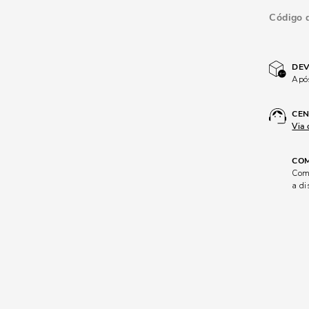
Código 
DEV
Após
CEN
Via 
COM
Comp
a di