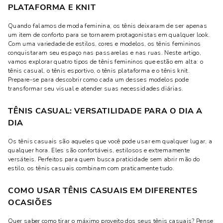
PLATAFORMA E KNIT
Quando falamos de moda feminina, os tênis deixaram de ser apenas
um item de conforto para se tornarem protagonistas em qualquer look.
Com uma variedade de estilos, cores e modelos, os tênis femininos
conquistaram seu espaço nas passarelas e nas ruas. Neste artigo,
vamos explorar quatro tipos de tênis femininos que estão em alta: o
tênis casual, o tênis esportivo, o tênis plataforma e o tênis knit.
Prepare-se para descobrir como cada um desses modelos pode
transformar seu visual e atender suas necessidades diárias.
TÊNIS CASUAL: VERSATILIDADE PARA O DIA A
DIA
Os tênis casuais são aqueles que você pode usar em qualquer lugar, a
qualquer hora. Eles são confortáveis, estilosos e extremamente
versáteis. Perfeitos para quem busca praticidade sem abrir mão do
estilo, os tênis casuais combinam com praticamente tudo.
COMO USAR TÊNIS CASUAIS EM DIFERENTES
OCASIÕES
Quer saber como tirar o máximo proveito dos seus tênis casuais? Pense