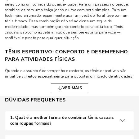
neles como um coringa do guarda-roupa. Para um passeio no parque,
combine-os com uma calça jeans e uma camiseta simples. Para um
look mais arrumado, experimente usar um vestido floral leve com um
tênis branco. Essa combinação não só adiciona um toque de
modernidade, mas também garante conforto para o dia todo. Tênis
casuais são como aquele amigo que sempre está lá para você —
confiável e pronto para qualquer situação.
TÊNIS ESPORTIVO: CONFORTO E DESEMPENHO
PARA ATIVIDADES FÍSICAS
Quando o assunto é desempenho e conforto, os tênis esportivos são
imbatíveis. Feitos especialmente para suportar o impacto de atividades
físicas, esses tênis são essenciais para quem pratica exercícios
regularmente.
VER MAIS
DÚVIDAS FREQUENTES
ESCOLHENDO O TÊNIS ESPORTIVO IDEAL PARA
CADA MODALIDADE
1
.
Qual é a melhor forma de combinar tênis casuais
Nem todos os tênis esportivos são criados iguais. Cada tipo de esporte
com roupas formais?
exige um calçado com características específicas para melhorar o
desempenho e evitar lesões. Para corrida, por exemplo, um tênis leve
Você pode combinar tênis casuais com roupas formais
com bom amortecimento é fundamental. Já para treinos na academia,