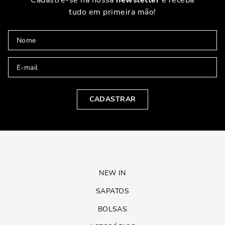
Cadastre-se na nossa
newsletter
e receba
tudo em primeira mão!
TÊNIS KNIT: MODERNIDADE E CONFORTO EM UM
SÓ PAR
Os tênis knit têm se tornado cada vez mais populares graças ao seu
design moderno e conforto incomparável. Feitos de material elástico,
eles se ajustam perfeitamente ao pé, proporcionando uma sensação de
estar usando uma meia.
POR QUE O TÊNIS KNIT É O QUERIDINHO DAS
CADASTRAR
FASHIONISTAS?
A popularidade dos tênis knit não é à toa. Além de serem
superconfortáveis, eles têm um visual moderno que combina com
qualquer estilo. Você pode usá-los com leggings para um look esportivo
ou com um vestido para uma produção mais ousada. Eles são a
escolha perfeita para quem quer estar na moda sem abrir mão do
NEW IN
conforto. Pense nos tênis knit como aquela peça que você não quer tirar
do pé — confortável, estilosa e sempre na moda.
SAPATOS
CONCLUSÃO
BOLSAS