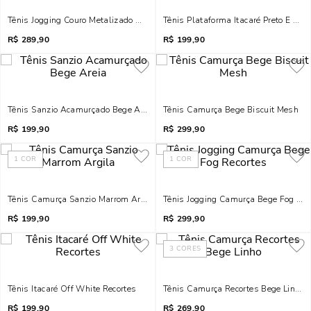
Tênis Jogging Couro Metalizado Dourado
Tênis Plataforma Itacaré Preto E Bra
R$
289,90
R$
199,90
Tênis Sanzio Acamurçado Bege Areia
Tênis Camurça Bege Biscuit Mesh
R$
199,90
R$
299,90
1
COR
1
COR
Tênis Camurça Sanzio Marrom Argila
Tênis Jogging Camurça Bege Fog Rec
R$
199,90
R$
299,90
3
CORES
Tênis Itacaré Off White Recortes
Tênis Camurça Recortes Bege Linho
R$
199,90
R$
269,90