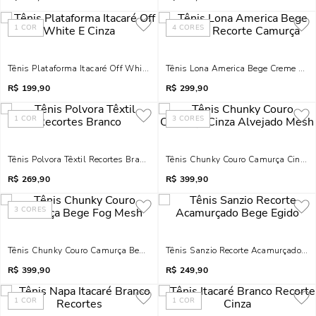
1
COR
4
CORES
Tênis Plataforma Itacaré Off White E Cinza
Tênis Lona America Bege Creme Rec
R$
199,90
R$
299,90
1
COR
3
CORES
Tênis Polvora Têxtil Recortes Branco
Tênis Chunky Couro Camurça Cinza 
R$
269,90
R$
399,90
3
CORES
Tênis Chunky Couro Camurça Bege Fog Mesh
Tênis Sanzio Recorte Acamurçado Be
R$
399,90
R$
249,90
1
COR
1
COR