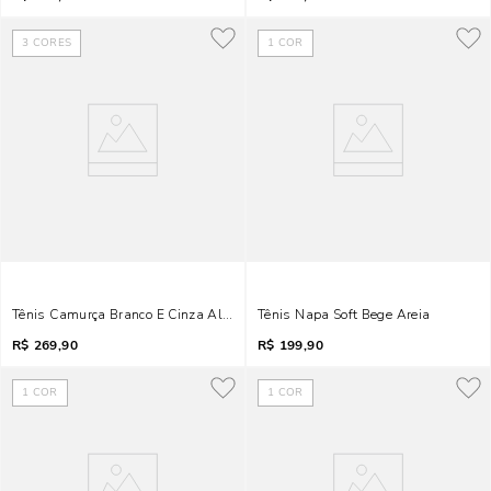
3
CORES
1
COR
Tênis Camurça Branco E Cinza Alvejado
Tênis Napa Soft Bege Areia
R$
269,90
R$
199,90
1
COR
1
COR