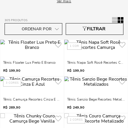
Ver mais
305
PRODUTOS
1
COR
Tênis Floater Lux Preto E Branco
Tênis Napa Soft Rosê Recortes Camu
R$
199,90
R$
199,90
3
CORES
Tênis Camurça Recortes Cinza E Azul
Tênis Sanzio Bege Recortes Metaliza
R$
269,90
R$
249,90
2
CORES