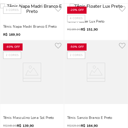
3
CORES
-
20%
OFF
4
CORES
Tênis Floater Lux Preto
Tênis Napa Madri Branco E Preto
R$
151,90
R$
189,90
R$
169,90
-
60%
OFF
-
50%
OFF
2
CORES
2
CORES
Tênis Masculino Lona Sol Preto
Tênis Sanzio Branco E Preto
R$
139,90
R$
164,90
R$
349,90
R$
329,90