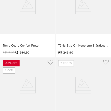
Tênis Couro Confort Preto
Tênis Slip On Neoprene Elásticos Pre
R$
244,90
R$
249,90
R$
349,90
-
50%
OFF
2
CORES
1
COR