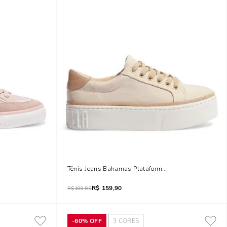
Tênis Jeans Bahamas Plataforma Rosa Quartzo
R$
159,90
R$
199,90
-
60%
OFF
3
CORES