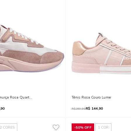
murça Rosa Quartzo
Tênis Rosa Couro Lume
,90
R$
144,90
R$
289,90
2
CORES
-
50%
OFF
1
COR