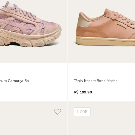
ouro Camurça Rosa Quartzo Mesh
Tênis Itacaré Rosa Mocha
R$
199,90
1
COR