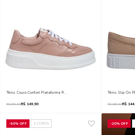
Tênis Couro Confort Plataforma Rose
Tênis Slip On 
R$
149,90
R$
144
R$
299,90
R$
169,90
-
50%
OFF
3
CORES
-
20%
OFF