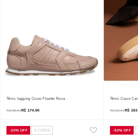
Tênis Jogging Couro Floater Rosa Biscuit
Tênis Couro Ca
R$
174,90
R$
263
R$
349,90
R$
329,90
-
20%
OFF
5
CORES
-
50%
OFF