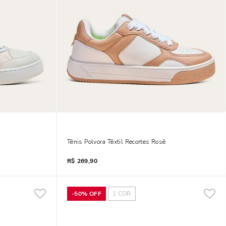
Tênis Polvora Têxtil Recortes Rosê
R$
269,90
-
50%
OFF
1
COR