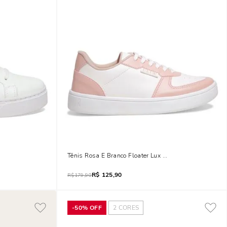
Tênis Rosa E Branco Floater Lux Recortes
R$
125,90
R$
179,90
-
50%
OFF
2
CORES