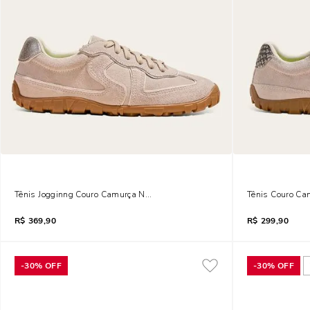
Tênis Jogginng Couro Camurça New Rosê Biscuit
Tênis Couro Ca
R$
369,90
R$
299,90
-
30%
OFF
-
30%
OFF