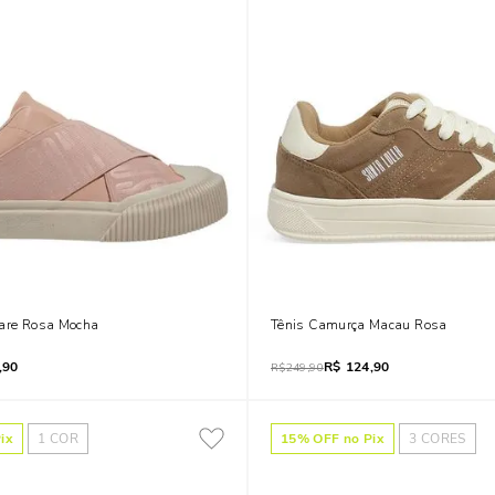
care Rosa Mocha
Tênis Camurça Macau Rosa
,90
R$
124,90
R$
249,90
ix
1
COR
15
% OFF no Pix
3
CORES