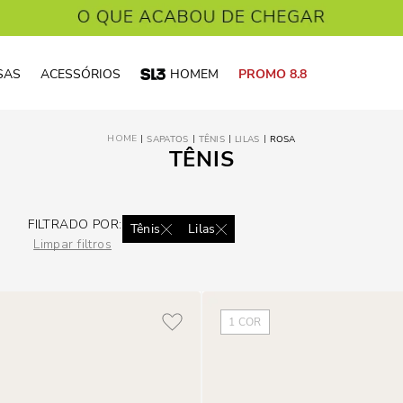
SAS
ACESSÓRIOS
HOMEM
PROMO 8.8
SAPATOS
TÊNIS
LILAS
ROSA
TÊNIS
FILTRADO POR:
Tênis
Lilas
Limpar filtros
1
COR