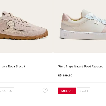
murça Rosa Biscuit
Tênis Napa Itacaré Rosê Recortes
R$
199,90
2
CORES
-
50%
OFF
1
COR