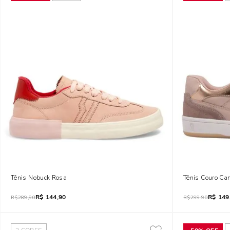
Tênis Nobuck Rosa
Tênis Couro Ca
R$
144,90
R$
149
R$
289,90
R$
299,90