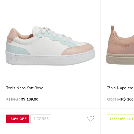
Tênis Napa Soft Rose
Tênis Napa Ita
R$
139,90
R$
160
R$
199,90
R$
229,90
-
50%
OFF
4
CORES
15
% OFF no P