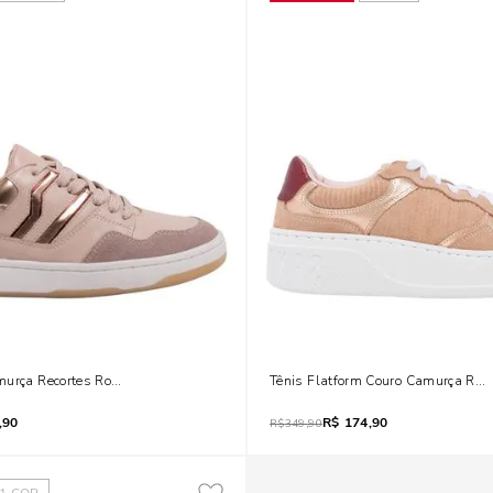
murça Recortes Rosa Quartzo
Tênis Flatform Couro Camurça Rec
,90
R$
174,90
R$
349,90