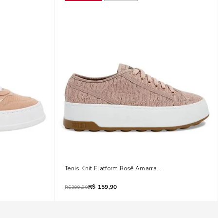
ortes Rose
Tenis Knit Flatform Rosê Amarração
R$
159,90
R$
399,90