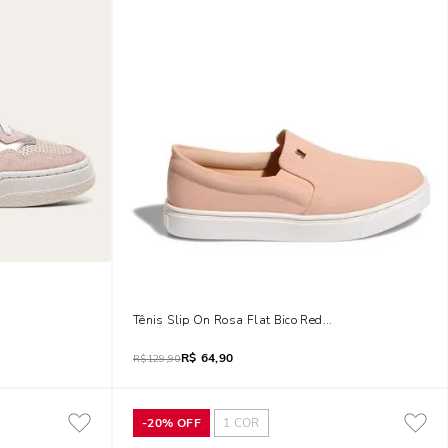
 Recorte Metalizado
Tênis Slip On Rosa Flat Bico Redondo
R$
64,90
R$
129,90
-
20%
OFF
1
COR