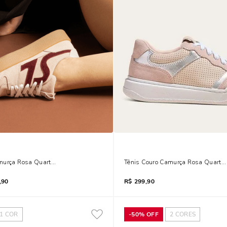
murça Rosa Quartzo
Tênis Couro Camurça Rosa Quartzo
,90
R$
299,90
1
COR
-
50%
OFF
2
CORES