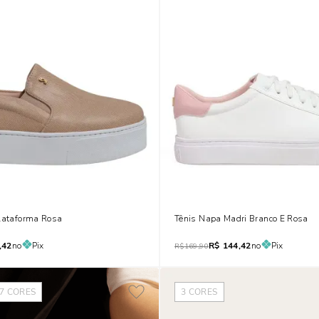
Plataforma Rosa
Tênis Napa Madri Branco E Rosa
,42
no
Pix
R$
144,42
no
Pix
R$
169,90
7
CORES
3
CORES