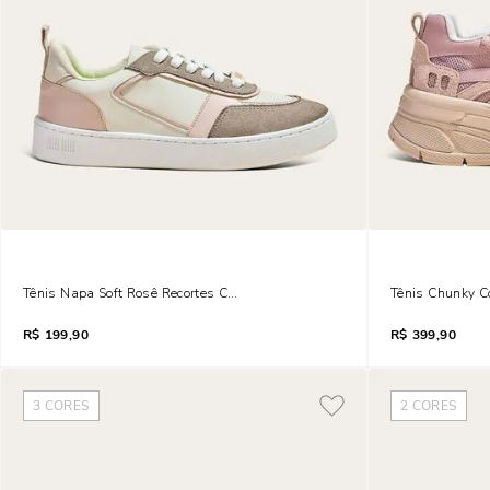
Tênis Napa Soft Rosê Recortes Camurça
Tênis Chunky C
R$
199,90
R$
399,90
3
CORES
2
CORES