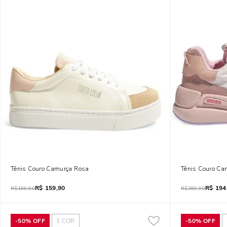
Tênis Couro Camurça Rosa
Tênis Couro Ca
R$
159,90
R$
194
R$
199,90
R$
389,90
-
50%
OFF
1
COR
-
50%
OFF