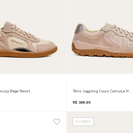
murça Bege Recorte Tramado
Tênis Jogginng Couro Camurça New
R$
369,90
5
CORES