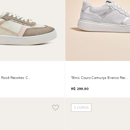
t Rosê Recortes Camurça
Tênis Couro Camurça Branco Recort
R$
299,90
3
CORES