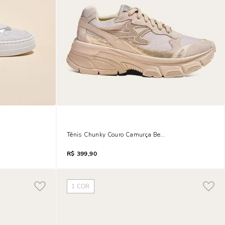
e Metalizado
Tênis Chunky Couro Camurça Bege Vanilla
R$
399,90
1
COR