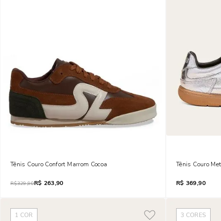
Tênis Couro Confort Marrom Cocoa
Tênis Couro Met
R$
263,90
R$
369,90
R$
329,90
1
COR
3
CORES