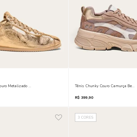
Couro Metalizado Dourado
Tênis Chunky Couro Camurça Bege
R$
399,90
3
CORES