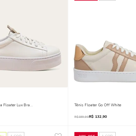
a Floater Lux Branco E Cinza
Tênis Floater Go Off White
R$
132,90
R$
189,90