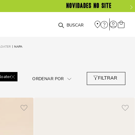
O que você está procurando?
LOATER
NAPA
loater