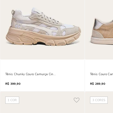
Tênis Chunky Couro Camurça Cinza Alvejado Mesh
Tênis Couro Ca
R$
399,90
R$
269,90
1
COR
3
CORES