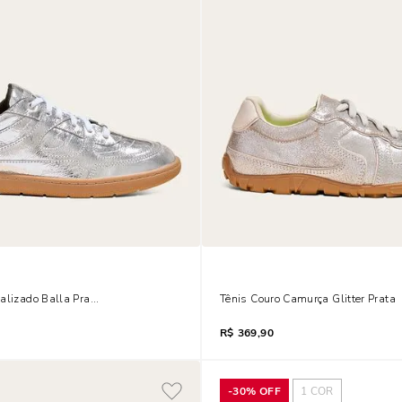
alizado Balla Prata
Tênis Couro Camurça Glitter Prata
R$
369,90
-
30%
OFF
1
COR