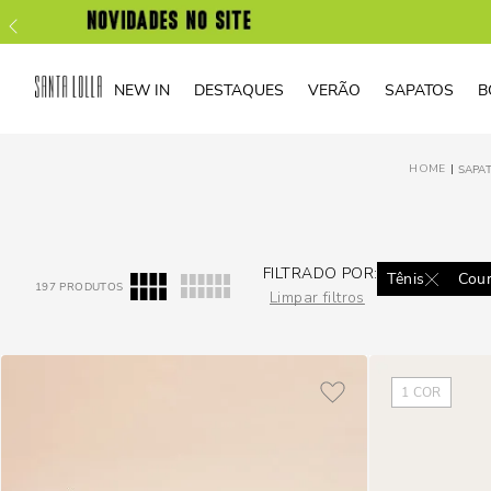
NEW IN
DESTAQUES
VERÃO
SAPATOS
B
SAPA
FILTRADO POR:
Tênis
Cou
197
PRODUTOS
Limpar filtros
1
COR