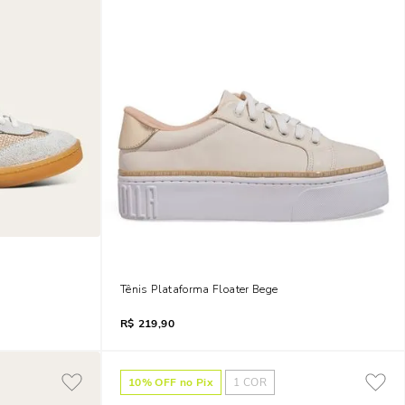
ado Bege
Tênis Plataforma Floater Bege
R$
219,90
10
% OFF no Pix
1
COR