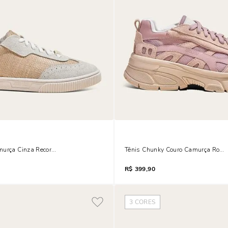
murça Cinza Recorte Tramado
Tênis Chunky Couro Camurça Rosa
R$
399,90
3
CORES