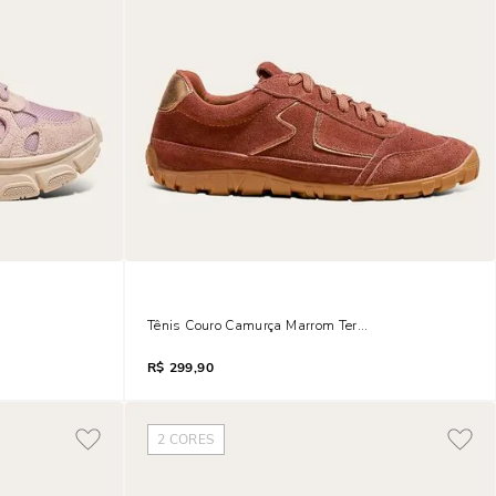
 Quartzo Mesh
Tênis Couro Camurça Marrom Terracota
R$
299,90
2
CORES