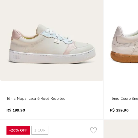
Tênis Napa Itacaré Rosê Recortes
Tênis Couro Sne
R$
199,90
R$
299,90
-
20%
OFF
1
COR