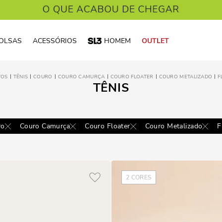
OLSAS
ACESSÓRIOS
HOMEM
OUTLET
TOS
TÊNIS
COURO
COURO CAMURÇA
COURO FLOATER
COURO METALIZADO
F
TÊNIS
ro
Couro Camurça
Couro Floater
Couro Metalizado
F
2
CORES