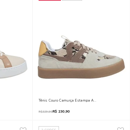
Tênis Couro Camurça Estampa Animal Print Cobra Cin
R$
230,90
R$
329,90