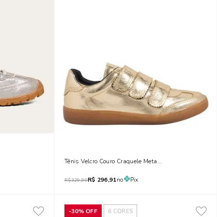
Tênis Velcro Couro Craquele Metalizado Dourado
R$
296,91
no
Pix
R$
329,90
-
30%
OFF
6
CORES