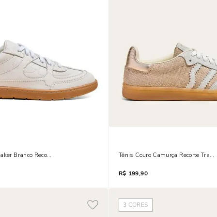
aker Branco Recortes
Tênis Couro Camurça Recorte Tram
R$
199,90
3
CORES