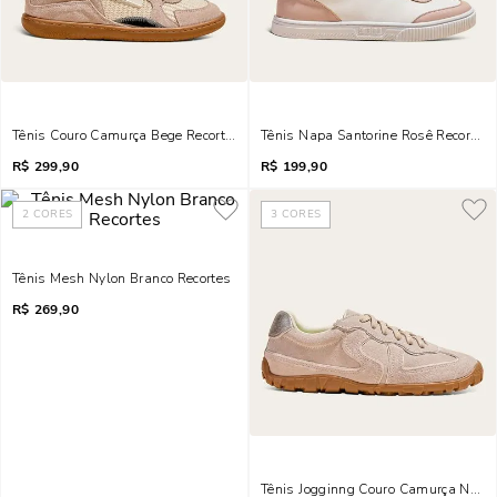
Tênis Couro Camurça Bege Recorte Tramado
Tênis Napa Santorine Rosê Recortes
R$
299,90
R$
199,90
2
CORES
3
CORES
Tênis Mesh Nylon Branco Recortes
R$
269,90
Tênis Jogginng Couro Camurça New R