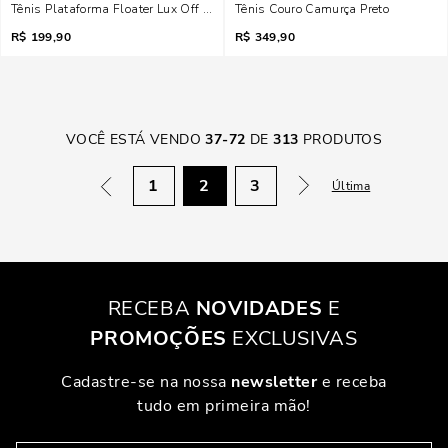
Tênis Plataforma Floater Lux Off White Recortes
Tênis Couro Camurça Preto
R$
199,90
R$
349,90
VOCÊ ESTÁ VENDO
37
-
72
DE
313
PRODUTOS
1
2
3
Última
RECEBA
NOVIDADES
E
PROMOÇÕES
EXCLUSIVAS
Cadastre-se na nossa
newsletter
e receba
tudo em primeira mão!