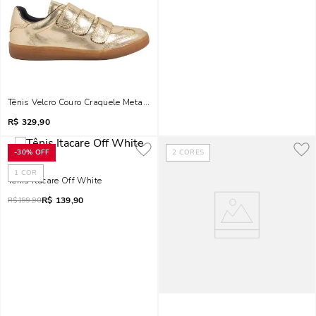
Tênis Velcro Couro Craquele Metalizado Dourado
R$
329,90
-
30%
OFF
2
CORES
1
COR
Tênis Itacare Off White
R$
139,90
R$
199,90