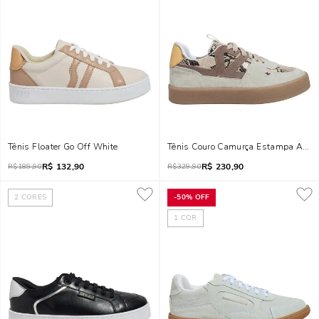
Tênis Floater Go Off White
Tênis Couro Camurça Estampa Animal
R$
132,90
R$
230,90
R$
189,90
R$
329,90
2
CORES
-
50%
OFF
1
COR