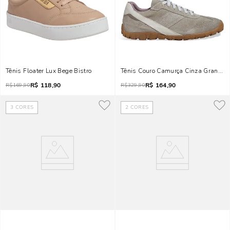
Tênis Floater Lux Bege Bistro
Tênis Couro Camurça Cinza Granito
R$
118,90
R$
164,90
R$
169,90
R$
329,90
3
CORES
2
CORES