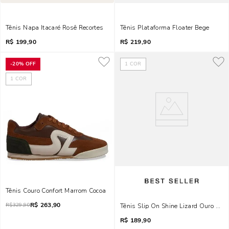
Tênis Napa Itacaré Rosê Recortes
Tênis Plataforma Floater Bege
R$
199,90
R$
219,90
-
20%
OFF
1
COR
1
COR
Tênis Couro Confort Marrom Cocoa
R$
263,90
R$
329,90
Tênis Slip On Shine Lizard Ouro Dou
R$
189,90