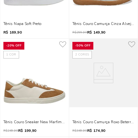
Tênis Napa Soft Preto
Tênis Couro Camurça Cinza Alvejado
R$
169,90
R$
149,90
R$
299,90
-
20%
OFF
-
50%
OFF
1
COR
2
CORES
Tênis Couro Sneaker New Marfim E Bege
Tênis Couro Camurça Roxo Beterraba
R$
199,90
R$
174,90
R$
249,90
R$
349,90