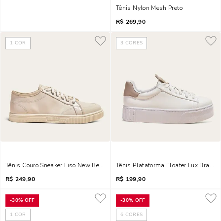
Tênis Nylon Mesh Preto
R$
269,90
1
COR
3
CORES
Tênis Couro Sneaker Liso New Bege Marfim
Tênis Plataforma Floater Lux Branco
R$
249,90
R$
199,90
-
30%
OFF
-
30%
OFF
1
COR
6
CORES