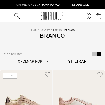
O que você está procurando?
SAPATOS
TÊNIS
BRANCO
BRANCO
313
PRODUTOS
3
CORES