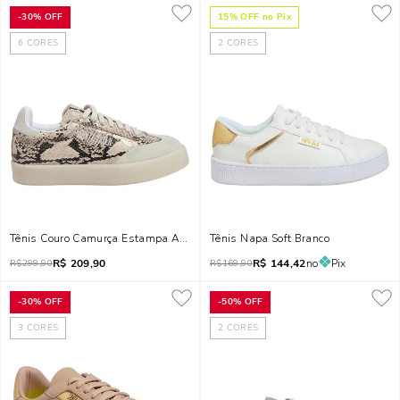
-
30%
OFF
15
% OFF no Pix
6
CORES
2
CORES
Tênis Couro Camurça Estampa Animal Print Cobra Cinza Alvejado
Tênis Napa Soft Branco
R$
209,90
R$
144,42
no
Pix
R$
299,90
R$
169,90
-
30%
OFF
-
50%
OFF
3
CORES
2
CORES