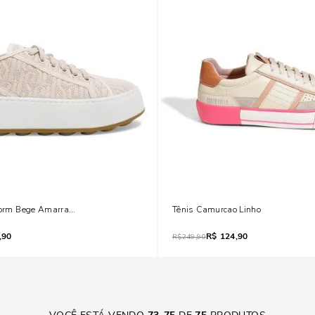
tform Bege Amarração
Tênis Camurcao Linho
,90
R$
124,90
R$
249,90