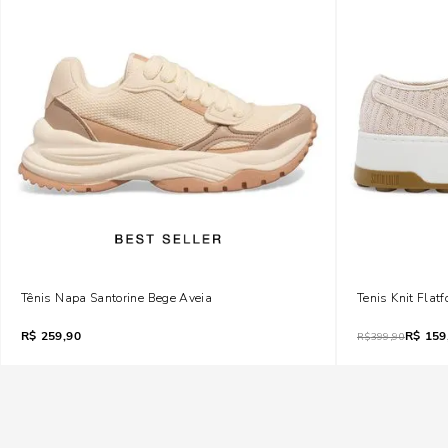
Tênis Napa Santorine Bege Aveia
Tenis Knit Fla
R$
259,90
R$
159
R$
399,90