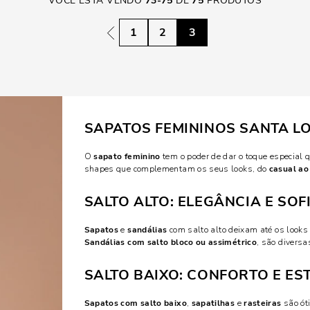
VOCÊ ESTÁ VENDO
73
-
75
DE
75
PRODUTOS
1
2
3
SAPATOS FEMININOS SANTA L
O
sapato feminino
tem o poder de dar o toque especial q
shapes que complementam os seus looks, do
casual ao
SALTO ALTO: ELEGÂNCIA E SO
Sapatos
e
sandálias
com salto alto deixam até os looks
Sandálias com salto bloco ou assimétrico
, são divers
SALTO BAIXO: CONFORTO E ES
Sapatos com salto baixo
,
sapatilhas
e
rasteiras
são ót