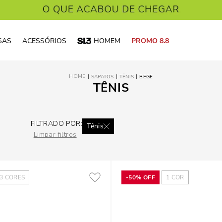
SAS
ACESSÓRIOS
HOMEM
PROMO 8.8
SAPATOS
TÊNIS
BEGE
TÊNIS
FILTRADO POR:
Tênis
Limpar filtros
3
CORES
-
50%
OFF
1
COR