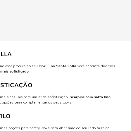
OLLA
ue você procura ao seu look. E na
Santa Lolla
você encontra diversos
 mais sofisticado
.
FISTICAÇÃO
 mais casuais com um ar de sofisticação.
Scarpins com salto fino
,
as opções para complementar os seus looks.
TILO
imas opções para comfy looks sem abrir mão do seu lado fashion.