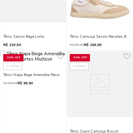
Tênis Sanzio Bege Linho
Tênis Camurça Sanzio Recortes Bran
R$
219,90
R$
159,90
R$
199,90
-
50%
OFF
-
50%
OFF
2
CORES
2
CORES
Tênis Napa Bege Amendôa Recortes Multicor
R$
99,90
R$
199,90
Tênis Couro Camurça Biscuit