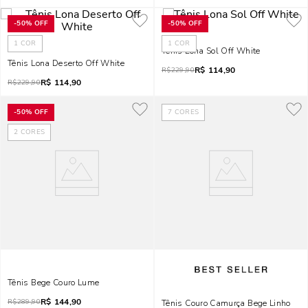
-
50%
OFF
-
50%
OFF
1
COR
1
COR
Tênis Lona Sol Off White
Tênis Lona Deserto Off White
R$
114,90
R$
229,90
R$
114,90
R$
229,90
-
50%
OFF
7
CORES
2
CORES
Tênis Bege Couro Lume
R$
144,90
R$
289,90
Tênis Couro Camurça Bege Linho