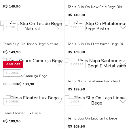
R$
149,90
Tênis Slip On New Pele Bege Bistro
R$
149,90
1
COR
2
CORES
Tênis Slip On Tecido Bege Natural
Tênis Slip On Plataforma Bege Bistr
R$
149,90
R$
169,90
-
30%
OFF
2
CORES
5
CORES
Tênis Couro Camurça Bege
Tênis Napa Santorine Recortes Bege 
R$
139,90
R$
199,90
R$
199,90
3
CORES
1
COR
Tênis Floater Lux Bege
Tênis Slip On Laço Linho Bege
R$
189,90
R$
169,90