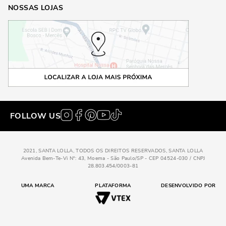
NOSSAS LOJAS
FOLLOW US
2021, SANTA LOLLA, TODOS OS DIREITOS RESERVADOS, SANTA LOLLA
Avenida Bem-Te-Vi N°: 43, Moema - São Paulo/SP - CEP 04524-030 / CNPJ
28.803.454/0003-81
UMA MARCA
PLATAFORMA
DESENVOLVIDO POR