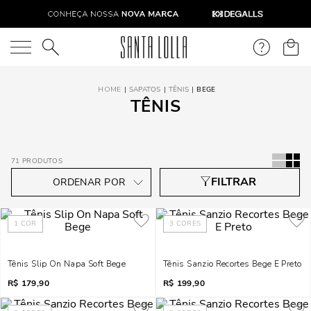
O que você está procurando?
SAPATOS
TÊNIS
BEGE
TÊNIS
71
PRODUTOS
1
COR
3
CORES
Tênis Slip On Napa Soft Bege
Tênis Sanzio Recortes Bege E Preto
R$
179,90
R$
199,90