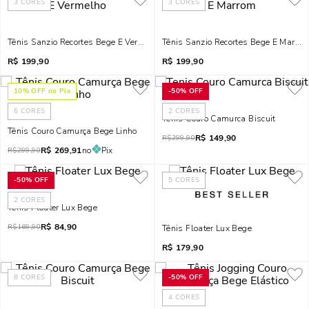
3
CORES
3
CORES
Tênis Sanzio Recortes Bege E Vermelho
Tênis Sanzio Recortes Bege E Marro
R$
199,90
R$
199,90
10
% OFF no Pix
-
50%
OFF
6
CORES
2
CORES
Tenis Couro Camurca Biscuit
Tênis Couro Camurça Bege Linho
R$
149,90
R$
299,90
R$
269,91
no
Pix
R$
299,90
-
50%
OFF
5
CORES
2
CORES
Tênis Floater Lux Bege
R$
84,90
R$
169,90
Tênis Floater Lux Bege
R$
179,90
8
CORES
-
50%
OFF
4
CORES