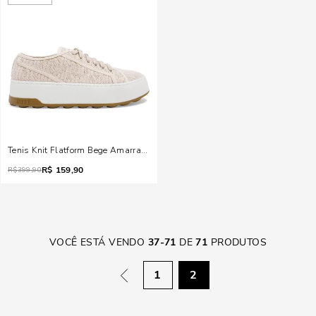
Tenis Knit Flatform Bege Amarração
R$
159,90
R$
399,90
VOCÊ ESTÁ VENDO
37
-
71
DE
71
PRODUTOS
1
2