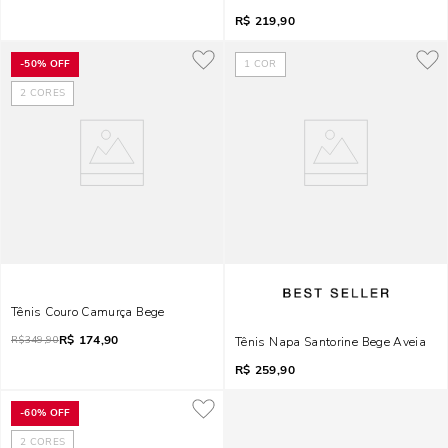
R$
219,90
-
50%
OFF
1
COR
2
CORES
Tênis Couro Camurça Bege
R$
174,90
R$
349,90
Tênis Napa Santorine Bege Aveia
R$
259,90
-
60%
OFF
2
CORES