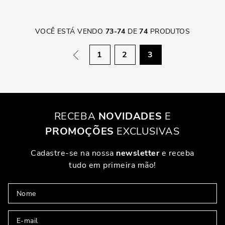
VOCÊ ESTÁ VENDO
73
-
74
DE
74
PRODUTOS
1
2
3
RECEBA
NOVIDADES
E
PROMOÇÕES
EXCLUSIVAS
Cadastre-se na nossa
newsletter
e receba
tudo em primeira mão!