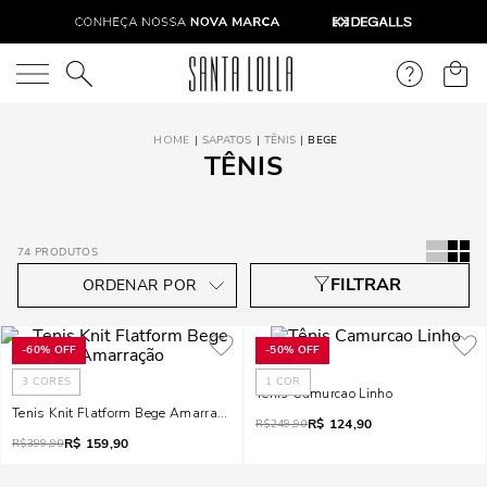
O que você está procurando?
SAPATOS
TÊNIS
BEGE
TÊNIS
74
PRODUTOS
-
60%
OFF
-
50%
OFF
3
CORES
1
COR
Tênis Camurcao Linho
Tenis Knit Flatform Bege Amarração
R$
124,90
R$
249,90
R$
159,90
R$
399,90