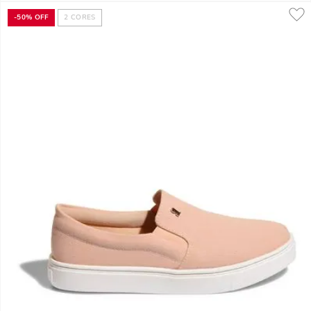
-
50%
OFF
2
CORES