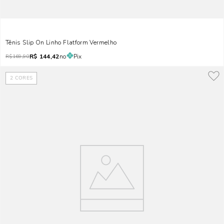
Tênis Slip On Linho Flatform Vermelho
R$
144,42
no
Pix
R$
169,90
2
CORES