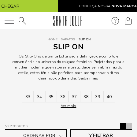
O que você está procurando?
SAPATOS
SLIP ON
SLIP ON
Os Slip-Ons da Santa Lolla são a definição de conforto e
conveniência no universo do calçado feminino. Projetados para a
mulher moderna que valoriza a praticidade sem abrir mão do
estilo, estes tênis são perfeitos para acompanhar o ritmo
dinâmico do dia a dia.
Saiba mais
33
34
35
36
37
38
39
40
Ver mais
58
PRODUTOS