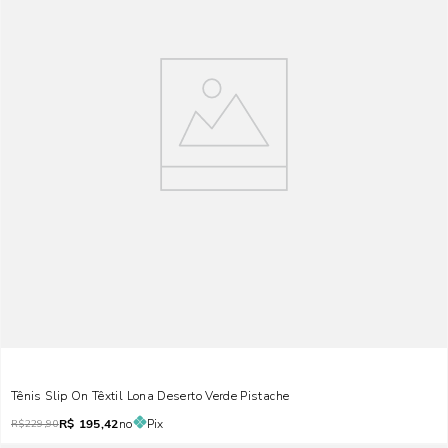
Tênis Slip On Têxtil Lona Deserto Verde Pistache
R$
195,42
no
Pix
R$
229,90