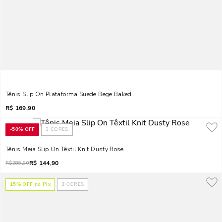
Tênis Slip On Plataforma Suede Bege Baked
R$
169,90
-
50%
OFF
3
CORES
Tênis Meia Slip On Têxtil Knit Dusty Rose
R$
144,90
R$
289,90
15
% OFF no Pix
3
CORES