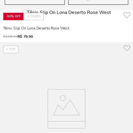
-
50%
OFF
4
CORES
Tênis Slip On Lona Deserto Rose West
R$
79,90
R$
159,90
1
COR