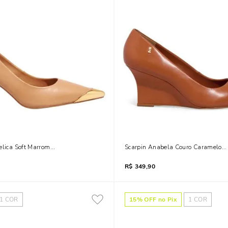
elica Soft Marrom Doce De Leite Bico Fino Metal
Scarpin Anabela Couro Caramelo Bi
R$
349,90
1
COR
15
% OFF no Pix
1
COR