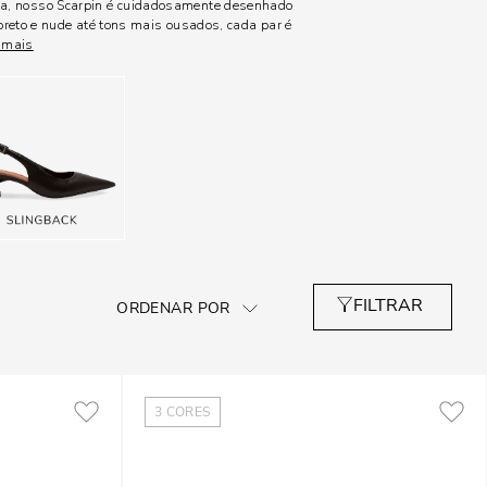
la, nosso Scarpin é cuidadosamente desenhado
preto e nude até tons mais ousados, cada par é
 mais
3
CORES