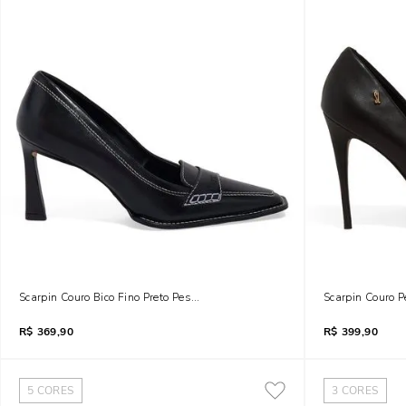
Scarpin Couro Bico Fino Preto Pespontos
Scarpin Couro Pe
R$
369,90
R$
399,90
5
CORES
3
CORES