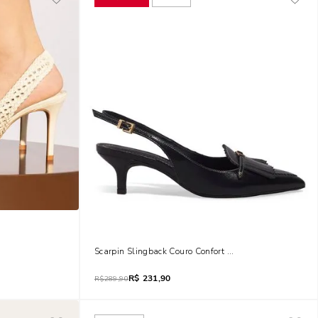
 Vazado
Scarpin Slingback Couro Confort Preto
R$
231,90
R$
289,90