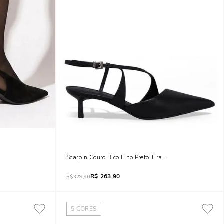
alto Esfera Preto
Scarpin Couro Bico Fino Preto Tira Cruzada
R$
263,90
R$
329,90
5
CORES