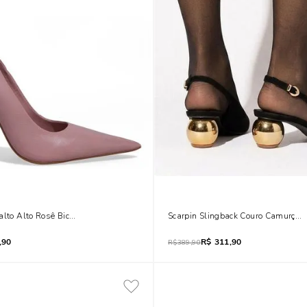
alto Alto Rosê Bico Fino
Scarpin Slingback Couro Camurça S
,90
R$
311,90
R$
389,90