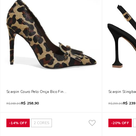
Scarpin Couro Pelo Onça Bico Fino Franja
Scarpin Slingba
R$
258,90
R$
239
R$
369,90
R$
299,90
-
14%
OFF
2
CORES
-
20%
OFF