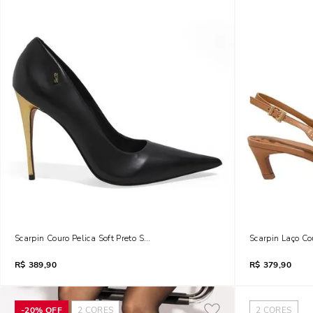
Scarpin Couro Pelica Soft Preto Salto Alto Dourado
Scarpin Laço Co
R$
389,90
R$
379,90
-
20%
OFF
2
CORES
2
CORES