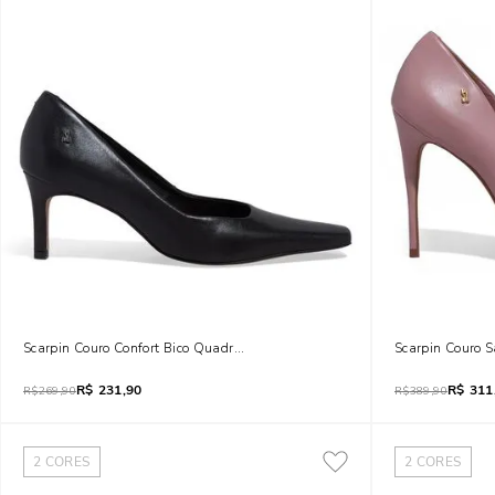
Scarpin Couro Confort Bico Quadrado Salto Fino Preto
Scarpin Couro S
R$
231,90
R$
311
R$
269,90
R$
389,90
2
CORES
2
CORES