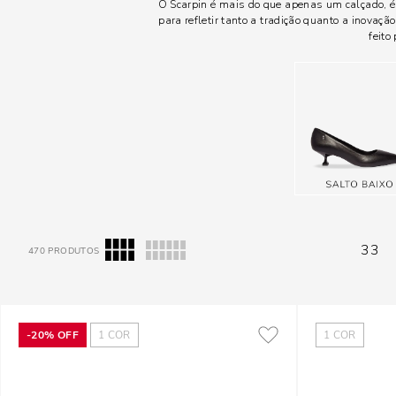
O Scarpin é mais do que apenas um calçado, 
para refletir tanto a tradição quanto a inova
feito
33
470
PRODUTOS
-
20%
OFF
1
COR
1
COR