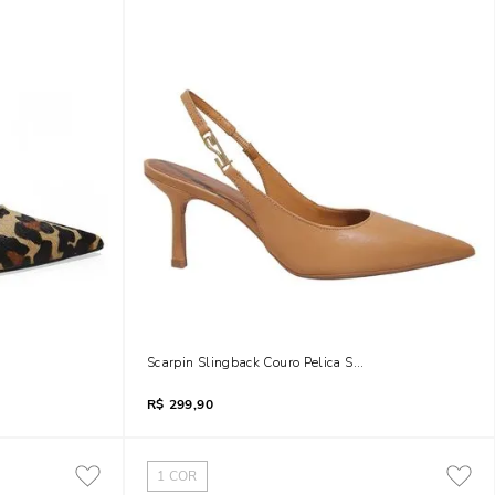
 Print Onça
Scarpin Slingback Couro Pelica Soft Marrom Doce De Lei
R$
299,90
1
COR