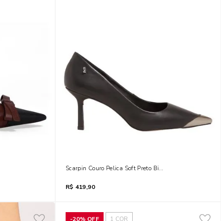
Alto Laço
Scarpin Couro Pelica Soft Preto Bico Fino Metal
R$
419,90
-
20%
OFF
1
COR