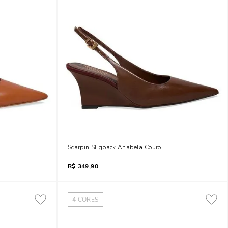
co Fino
Scarpin Sligback Anabela Couro Pelica Soft Marrom Ter
R$
349,90
4
CORES