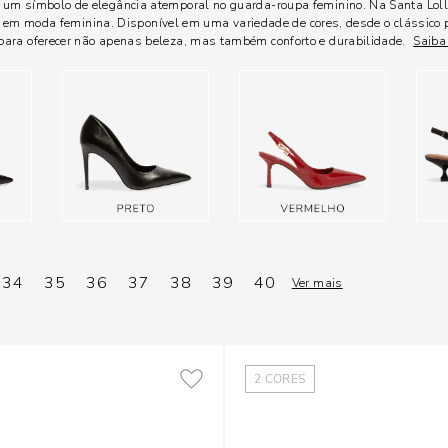
é um símbolo de elegância atemporal no guarda-roupa feminino. Na Santa Lol
ção em moda feminina. Disponível em uma variedade de cores, desde o clássico 
 para oferecer não apenas beleza, mas também conforto e durabilidade.
Saiba
34
35
36
37
38
39
40
Ver mais
2
CORES