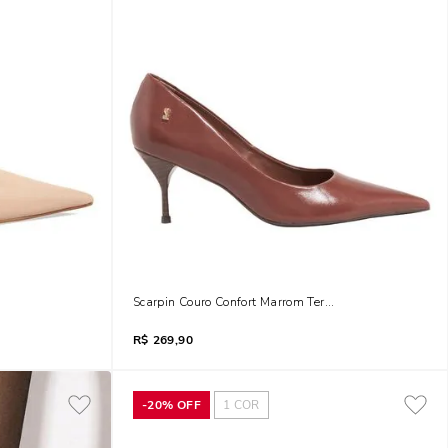
o Taça Bege Sand
Scarpin Couro Confort Marrom Terracota Salto Agulha
R$
269,90
-
20%
OFF
1
COR