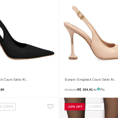
ck Couro Salto Alto Taça Preto
Scarpin Slingback Couro Salto Alt
,90
R$
254,91
no
Pix
R$
299,90
5
CORES
-
20%
OFF
2
CORES