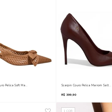
uro Pelica Soft Marrom Doce De Leite Salto Baixo Bico Fino
Scarpin Couro Pelica Marrom Salto 
R$
399,90
1
COR