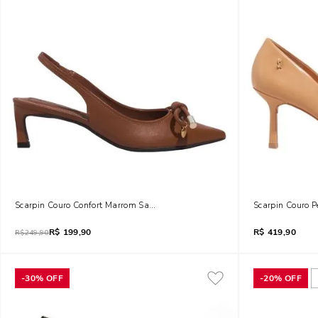
Scarpin Couro Confort Marrom Safari Bico Fino Salto Baixo
Scarpin Couro P
R$
199,90
R$
419,90
R$
249,90
-
30%
OFF
-
20%
OFF