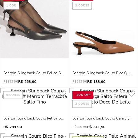
1
COR
3
CORES
Scarpin Slingback Couro Pelica Salto Baixo Taça Preto
Scarpin Slingback Couro Bico Quadr
R$
263,90
R$
183,90
R$
329,90
R$
229,90
5
CORES
-
20%
OFF
2
CORES
Scarpin Slingback Couro Pelica Soft Marrom Terracota Salto Fino
Scarpin Slingback Couro Camurça Sal
R$
289,90
R$
311,90
R$
389,90