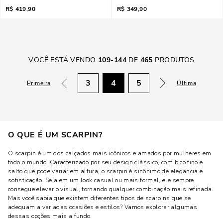
R$
419,90
R$
349,90
VOCÊ ESTÁ VENDO
109
-
144
DE
465
PRODUTOS
3
4
5
Primeira
Última
O QUE É UM SCARPIN?
O scarpin é um dos calçados mais icônicos e amados por mulheres em
todo o mundo. Caracterizado por seu design clássico, com bico fino e
salto que pode variar em altura, o scarpin é sinônimo de elegância e
sofisticação. Seja em um look casual ou mais formal, ele sempre
consegue elevar o visual, tornando qualquer combinação mais refinada.
Mas você sabia que existem diferentes tipos de scarpins que se
adequam a variadas ocasiões e estilos? Vamos explorar algumas
dessas opções mais a fundo.