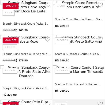
-
20%
OFF
1
COR
1
COR
Scarpin Couro Recorte Marrom Dark S
Scarpin Slingback Couro Pelica Salto Baixo Taça Marrom Doce De Leite
R$
289,90
R$
263,90
R$
329,90
-
20%
OFF
5
CORES
2
CORES
Scarpin Slingback Couro Anabela Roxo
Scarpin Slingback Couro Pelica Soft P
R$
279,90
R$
299,90
R$
349,90
8
CORES
4
CORES
Scarpin Couro Confort Salto Fino Bai
Scarpin Slingback Couro Pelica Soft Preto Salto Alto Dourado
R$
269,90
R$
379,90