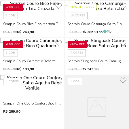
-
20%
OFF
10
% OFF no Pix
1
COR
10
CORES
Scarpin Couro Bico Fino Marrom Tira Cruzada
Scarpin Couro Camurça Salto Fino Ro
R$
263,90
R$
386,91
no
Pix
R$
329,90
R$
429,90
-
20%
OFF
-
20%
OFF
1
COR
7
CORES
Scarpin Couro Caramelo Recorte Bico Quadrado
Scarpin Slingback Couro Camurça Ro
R$
183,90
R$
343,90
R$
229,90
R$
429,90
4
CORES
1
COR
Scarpin One Couro Confort Bico Fino Salto Agulha Bege Vanilla
R$
289,90