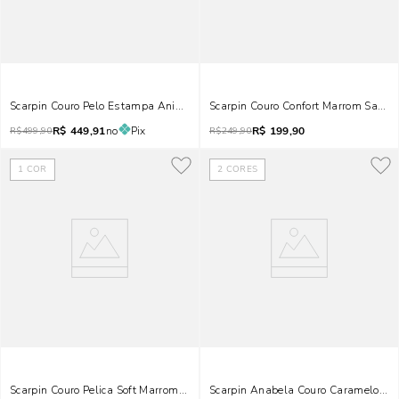
Scarpin Couro Pelo Estampa Animal Print Onça Bico Fino Metal
Scarpin Couro Confort Marrom Safari 
R$
449,91
no
Pix
R$
199,90
R$
499,90
R$
249,90
1
COR
2
CORES
Scarpin Couro Pelica Soft Marrom Doce De Leite Bico Fino Metal
Scarpin Anabela Couro Caramelo Bic