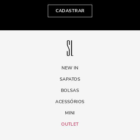
conforto, mesmo que o salto seja mais alto.
CADASTRAR
Outra dica importante é experimentar diferentes estilos e observar qual
deles combina melhor com o seu gosto pessoal e estilo de vida. Por fim,
não tenha medo de ousar e experimentar modelos com detalhes
diferenciados, como as amarrações, para dar um toque único ao seu
look.
CONCLUSÃO
Os scarpins são peças indispensáveis no guarda-roupa de qualquer
NEW IN
mulher. Com tantas opções disponíveis — desde saltos baixos a altos
e até versões com amarração —, é possível encontrar um modelo que
SAPATOS
atenda a todas as suas necessidades, sem abrir mão do estilo e da
sofisticação. Independentemente do modelo escolhido, o scarpin sempre
BOLSAS
adicionará um toque de elegância ao seu visual, transformando
qualquer look em uma verdadeira obra de arte.
ACESSÓRIOS
MINI
OUTLET