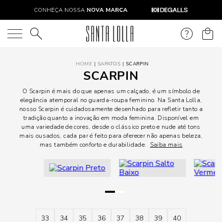
O que você está procurando?
SAPATOS
SCARPIN
SCARPIN
O Scarpin é mais do que apenas um calçado, é um símbolo de
elegância atemporal no guarda-roupa feminino. Na Santa Lolla,
nosso Scarpin é cuidadosamente desenhado para refletir tanto a
tradição quanto a inovação em moda feminina. Disponível em
uma variedade de cores, desde o clássico preto e nude até tons
mais ousados, cada par é feito para oferecer não apenas beleza,
mas também conforto e durabilidade.
Saiba mais
33
34
35
36
37
38
39
40