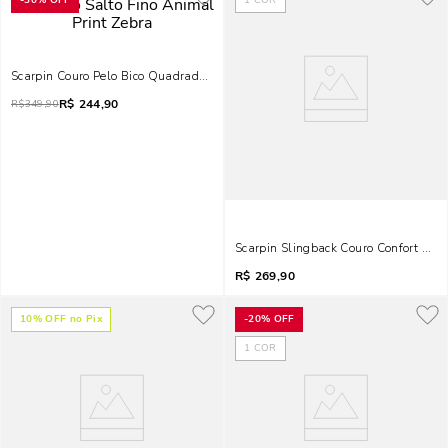
-
30%
OFF
1
COR
Scarpin Couro Pelo Bico Quadrado Salto Fino Animal Print Zebra
R$
244,90
R$
349,90
Scarpin Slingback Couro Confort Salt
R$
269,90
10
% OFF no Pix
-
20%
OFF
1
COR