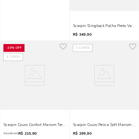
Scarpin Slingback Palha Preto Vazad
R$
349,90
-
20%
OFF
3
CORES
3
CORES
Scarpin Couro Confort Marrom Terracota Bico Fino Salto Baixo
Scarpin Couro Pelica Soft Marrom Ter
R$
215,90
R$
299,90
R$
269,90