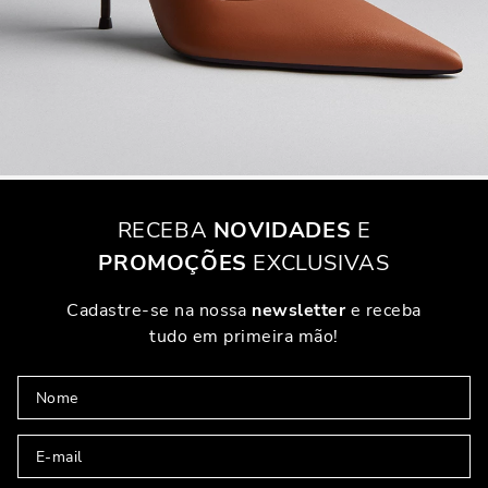
cada temporada, adaptando-se a diferentes estilos e preferências. Seja
em versões mais delicadas ou mais robustas, os scarpins com
amarração são ideais para quem gosta de inovar sem perder a
elegância.
QUANDO USAR SCARPINS COM AMARRAÇÃO
Os scarpins com amarração são perfeitos para eventos onde você
deseja um look mais elaborado. Eles combinam especialmente bem
com vestidos de festa ou saias midi, onde as amarrações podem ser o
destaque do visual. No entanto, também funcionam em combinações
RECEBA
NOVIDADES
E
mais casuais, especialmente se você optar por um modelo de salto
PROMOÇÕES
EXCLUSIVAS
baixo ou médio.
COMO ESCOLHER O SCARPIN PERFEITO PARA
Cadastre-se na nossa
newsletter
e receba
VOCÊ
tudo em primeira mão!
Escolher o scarpin ideal pode parecer uma tarefa difícil, mas com
algumas dicas simples, você pode encontrar o par perfeito. Primeiro,
considere o tipo de ocasião em que você pretende usá-lo. Para eventos
formais, os scarpins de salto alto podem ser a melhor escolha,
enquanto os de salto baixo são ideais para o dia a dia. Além disso, leve
em conta o formato do seu pé — opte por modelos que ofereçam