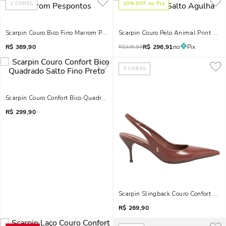
2
CORES
10
% OFF no Pix
Scarpin Couro Bico Fino Marrom Pespontos
Scarpin Couro Pelo Animal Print Zeb
R$
369,90
R$
296,91
no
Pix
R$
329,90
3
CORES
Scarpin Couro Confort Bico Quadrado Salto Fino Preto
R$
299,90
Scarpin Slingback Couro Confort Marr
R$
269,90