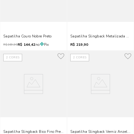
Sapatilha Couro Nobre Preto
Sapatilha Slingback Metalizada Preta
R$
144,42
no
Pix
R$
219,90
R$
169,90
2
CORES
2
CORES
Sapatilha Slingback Bico Fino Preta
Sapatilha Slingback Verniz Anzeli Pr