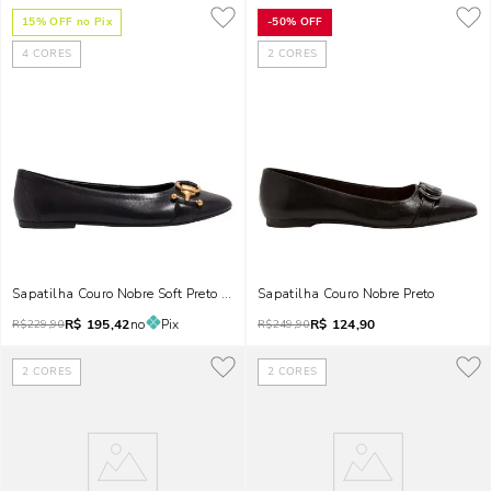
15
% OFF no Pix
-
50%
OFF
4
CORES
2
CORES
Sapatilha Couro Nobre Soft Preto Bico Redondo
Sapatilha Couro Nobre Preto
R$
195,42
no
Pix
R$
124,90
R$
229,90
R$
249,90
2
CORES
2
CORES