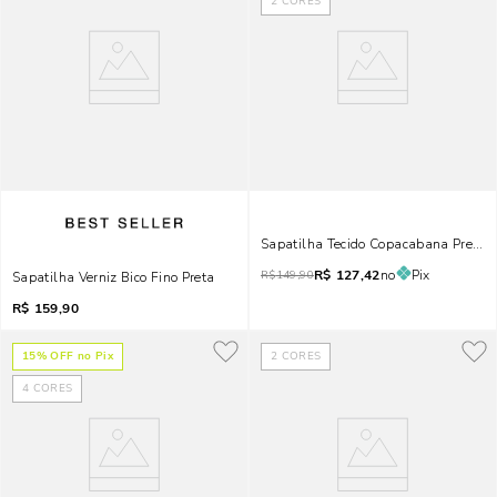
2
CORES
Sapatilha Tecido Copacabana Preta B
R$
127,42
no
Pix
R$
149,90
Sapatilha Verniz Bico Fino Preta
R$
159,90
15
% OFF no Pix
2
CORES
4
CORES