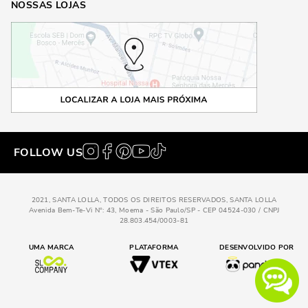
NOSSAS LOJAS
FOLLOW US
2021, SANTA LOLLA, TODOS OS DIREITOS RESERVADOS, SANTA LOLLA
Avenida Bem-Te-Vi N°: 43, Moema - São Paulo/SP - CEP 04524-030 / CNPJ
28.803.454/0003-81
UMA MARCA
PLATAFORMA
DESENVOLVIDO POR