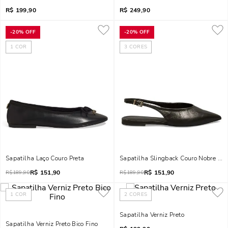
R$
199,90
R$
249,90
-
20%
OFF
-
20%
OFF
1
COR
3
CORES
Sapatilha Laço Couro Preta
Sapatilha Slingback Couro Nobre Soft
R$
151,90
R$
151,90
R$
189,90
R$
189,90
1
COR
2
CORES
Sapatilha Verniz Preto
Sapatilha Verniz Preto Bico Fino