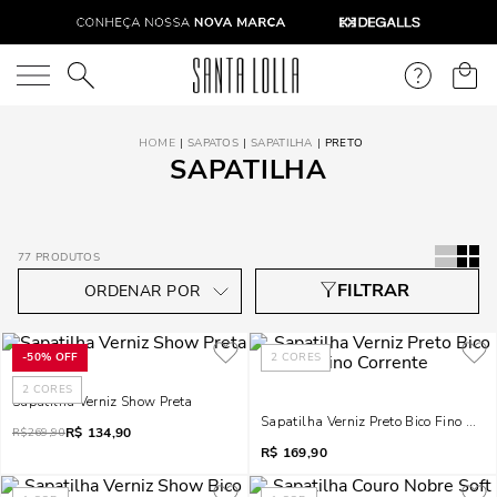
O que você está procurando?
SAPATOS
SAPATILHA
PRETO
SAPATILHA
77
PRODUTOS
-
50%
OFF
2
CORES
2
CORES
Sapatilha Verniz Show Preta
Sapatilha Verniz Preto Bico Fino Corr
R$
134,90
R$
269,90
R$
169,90