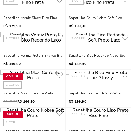
1
COR
1
COR
Sapatilha Verniz Show Bico Fino Preta
Sapatilha Couro Nobre Soft Bico Fino
R$
179,90
R$
199,90
3
CORES
2
CORES
Sapatilha Verniz Preto E Branco Bico Redondo Laço
Sapatllha Bico Redondo Napa Soft Pr
R$
149,90
R$
149,90
-
15%
OFF
2
CORES
2
CORES
Sapatilha Maxi Corrente Preta
Sapatilha Bico Fino Preto Verniz Glo
R$
144,90
R$
199,90
R$
169,90
-
50%
OFF
5
CORES
1
COR