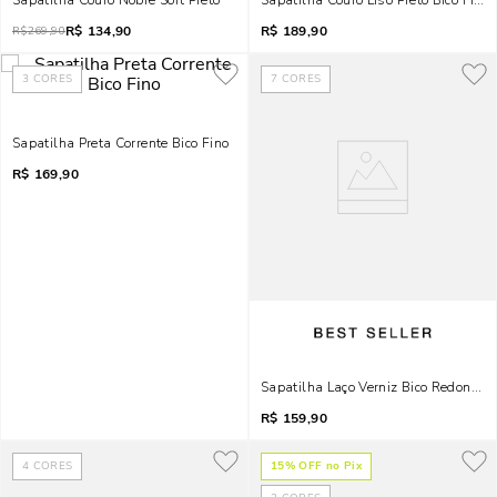
Sapatilha Couro Nobre Soft Preto
Sapatilha Couro Liso Preto Bico Fino
R$
134,90
R$
189,90
R$
269,90
3
CORES
7
CORES
Sapatilha Preta Corrente Bico Fino
R$
169,90
Sapatilha Laço Verniz Bico Redondo P
R$
159,90
4
CORES
15
% OFF no Pix