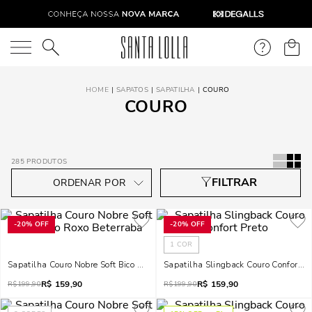
O que você está procurando?
SAPATOS
SAPATILHA
COURO
COURO
285
PRODUTOS
-
20%
OFF
-
20%
OFF
1
COR
Sapatilha Couro Nobre Soft Bico Fino Roxo Beterraba
Sapatilha Slingback Couro Confort Pr
R$
159,90
R$
159,90
R$
199,90
R$
199,90