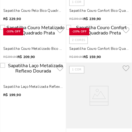
1
COR
Sapatilha Couro Pelo Bico Quadrado Animal Print Onça
Sapatilha Couro Confort Bico Quadra
R$
229,90
R$
239,90
R$
299,90
-
30%
OFF
-
20%
OFF
2
CORES
Sapatilha Couro Metalizado Bico Quadrado Prata
Sapatilha Couro Confort Bico Quadra
R$
209,90
R$
159,90
R$
299,90
R$
199,90
1
COR
Sapatilha Laço Metalizada Reflexo Dourada
R$
199,90