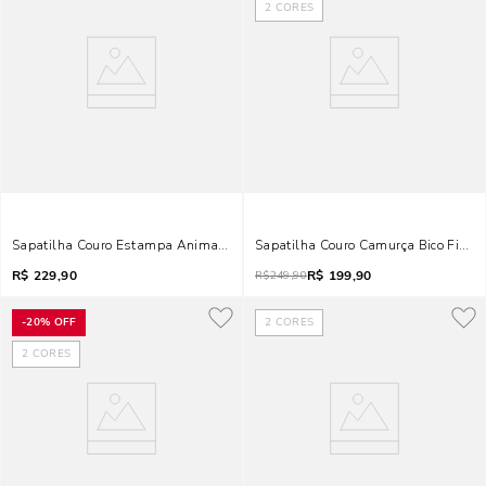
2
CORES
Sapatilha Couro Estampa Animal Print Cobra Bico Fino
Sapatilha Couro Camurça Bico Fino R
R$
229,90
R$
199,90
R$
249,90
-
20%
OFF
2
CORES
2
CORES