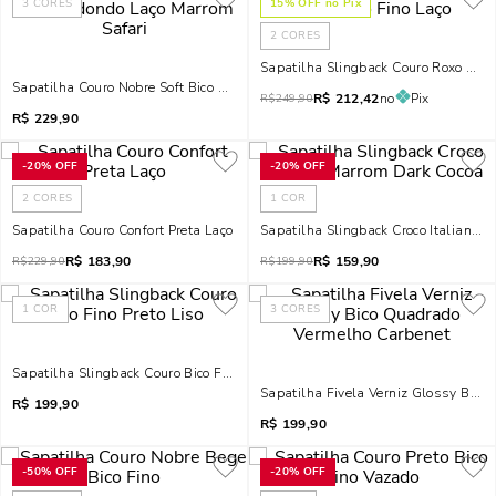
3
CORES
15
% OFF no Pix
2
CORES
Sapatilha Slingback Couro Roxo Bico 
Sapatilha Couro Nobre Soft Bico Redondo Laço Marrom Safari
R$
212,42
no
Pix
R$
249,90
R$
229,90
-
20%
OFF
-
20%
OFF
2
CORES
1
COR
Sapatilha Couro Confort Preta Laço
Sapatilha Slingback Croco Italiano 
R$
183,90
R$
159,90
R$
229,90
R$
199,90
1
COR
3
CORES
Sapatilha Slingback Couro Bico Fino Preto Liso
Sapatilha Fivela Verniz Glossy Bic
R$
199,90
R$
199,90
-
50%
OFF
-
20%
OFF