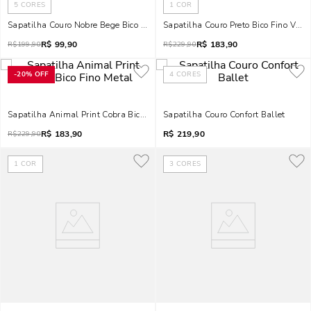
5
CORES
1
COR
Sapatilha Couro Nobre Bege Bico Fino
Sapatilha Couro Preto Bico Fino Vaza
R$
99,90
R$
183,90
R$
199,90
R$
229,90
-
20%
OFF
4
CORES
Sapatilha Animal Print Cobra Bico Fino Metal
Sapatilha Couro Confort Ballet
R$
183,90
R$
219,90
R$
229,90
1
COR
3
CORES