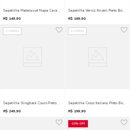
Sapatilha Matelassê Napa Caramelo Laço
Sapatilha Verniz Anzeli Preto Bico Fi
R$
149,90
R$
169,90
2
CORES
3
CORES
Sapatilha Slingback Couro Preto Bico Fino Laço
Sapatilha Croco Italiano Preto Bico 
R$
249,90
R$
199,90
-
20%
OFF