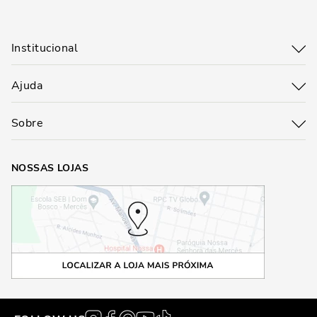
LOOKS CASUAIS
Para looks casuais, como um passeio no fim de semana ou um almoço
descontraído, as sandálias de couro ou com acabamento natural, como
Institucional
ráfia e palha, são ótimas opções. Elas podem ser usadas com shorts,
saias e até mesmo vestidos leves, proporcionando um ar despojado e
chic ao mesmo tempo.
Ajuda
LOOKS FORMAIS
Sobre
Se a ocasião pede um look mais formal, as sandálias com salto grosso
ou metalizadas são uma ótima escolha. Elas podem ser combinadas
com vestidos longos, saias midi e conjuntos mais estruturados,
NOSSAS LOJAS
garantindo que você esteja elegante e confortável ao mesmo tempo.
CONCLUSÃO: A IMPORTÂNCIA DAS SANDÁLIAS
NO GUARDA-ROUPA FEMININO
As sandálias são peças essenciais no guarda-roupa feminino, seja
pela versatilidade, pelo conforto ou pelo estilo. Modelos como as
sandálias metalizadas, de couro e com salto grosso atendem a
diferentes necessidades e gostos, sendo fundamentais para compor
desde os looks mais simples até os mais sofisticados. Ao escolher a
sandália ideal, é possível aliar conforto e elegância em qualquer