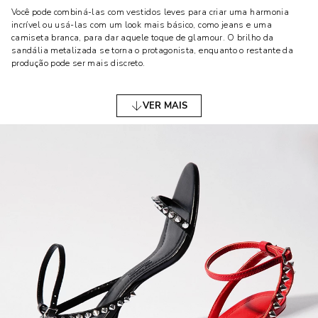
Você pode combiná-las com vestidos leves para criar uma harmonia
incrível ou usá-las com um look mais básico, como jeans e uma
camiseta branca, para dar aquele toque de glamour. O brilho da
sandália metalizada se torna o protagonista, enquanto o restante da
produção pode ser mais discreto.
SANDÁLIAS DE COURO: UM CLÁSSICO
VER MAIS
ATEMPORAL
Quando pensamos em um calçado que une elegância e durabilidade,
logo nos vem à mente as sandálias de couro. Este material, além de
ser altamente resistente, oferece uma estética sofisticada e atemporal.
Sandálias de couro podem ser usadas tanto em ambientes casuais
quanto formais, sendo uma opção versátil no armário.
Para quem prefere um visual mais clean e minimalista, as sandálias
de couro são a escolha perfeita. Elas complementam qualquer roupa
sem exageros e ainda passam uma sensação de conforto, já que o couro
se adapta facilmente ao formato dos pés. O couro natural, com o tempo,
adquire um charme especial, ficando ainda mais bonito com o uso.
SANDÁLIAS COM SALTO GROSSO: CONFORTO E