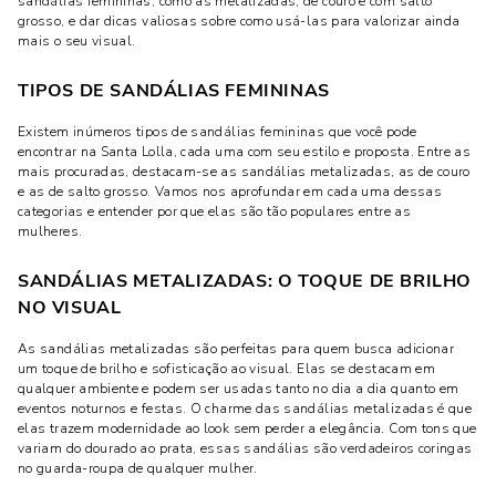
sandálias femininas, como as metalizadas, de couro e com salto
grosso, e dar dicas valiosas sobre como usá-las para valorizar ainda
mais o seu visual.
TIPOS DE SANDÁLIAS FEMININAS
Existem inúmeros tipos de sandálias femininas que você pode
encontrar na Santa Lolla, cada uma com seu estilo e proposta. Entre as
mais procuradas, destacam-se as sandálias metalizadas, as de couro
e as de salto grosso. Vamos nos aprofundar em cada uma dessas
categorias e entender por que elas são tão populares entre as
mulheres.
SANDÁLIAS METALIZADAS: O TOQUE DE BRILHO
NO VISUAL
As sandálias metalizadas são perfeitas para quem busca adicionar
um toque de brilho e sofisticação ao visual. Elas se destacam em
qualquer ambiente e podem ser usadas tanto no dia a dia quanto em
eventos noturnos e festas. O charme das sandálias metalizadas é que
elas trazem modernidade ao look sem perder a elegância. Com tons que
variam do dourado ao prata, essas sandálias são verdadeiros coringas
no guarda-roupa de qualquer mulher.