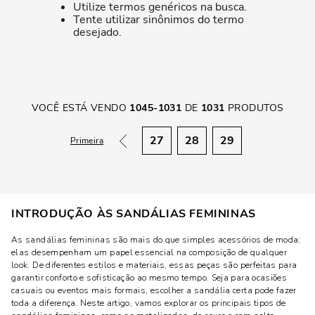
Utilize termos genéricos na busca.
Tente utilizar sinônimos do termo
desejado.
VOCÊ ESTÁ VENDO
1045
-
1031
DE
1031
PRODUTOS
27
28
29
Primeira
INTRODUÇÃO ÀS SANDÁLIAS FEMININAS
As sandálias femininas são mais do que simples acessórios de moda;
elas desempenham um papel essencial na composição de qualquer
look. De diferentes estilos e materiais, essas peças são perfeitas para
garantir conforto e sofisticação ao mesmo tempo. Seja para ocasiões
casuais ou eventos mais formais, escolher a sandália certa pode fazer
toda a diferença. Neste artigo, vamos explorar os principais tipos de