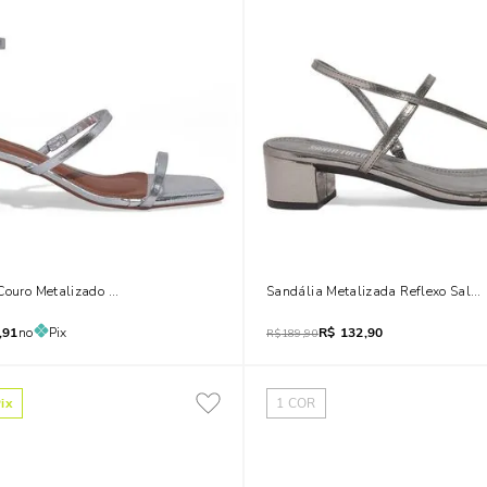
Couro Metalizado Prata Salto Bloco
Sandália Metalizada Reflexo Salto 
,91
no
Pix
R$
132,90
R$
189,90
ix
1
COR