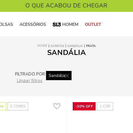
OLSAS
ACESSÓRIOS
HOMEM
OUTLET
SAPATOS
SANDÁLIA
PRATA
SANDÁLIA
FILTRADO POR:
Sandália
Limpar filtros
ix
2
CORES
-
30%
OFF
1
COR