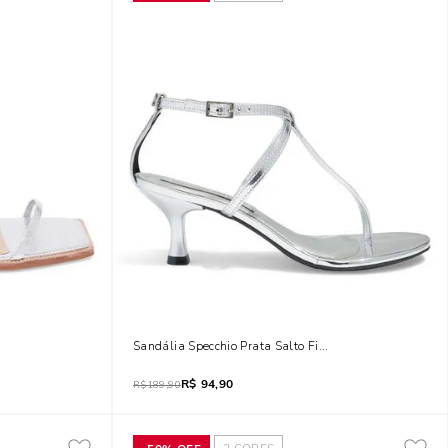
co Quadrado
Sandália Specchio Prata Salto Fino Baixo
R$
94,90
R$
189,90