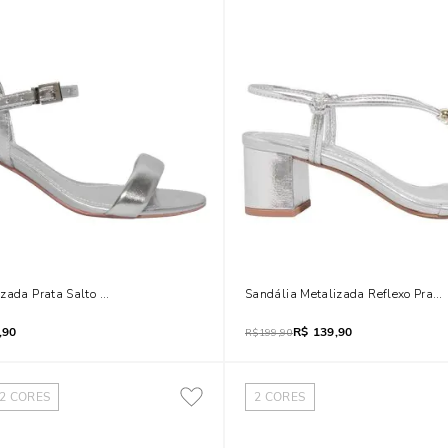
izada Prata Salto Grosso Bico Redondo
Sandália Metalizada Reflexo Prata
,90
R$
139,90
R$
199,90
2
CORES
2
CORES