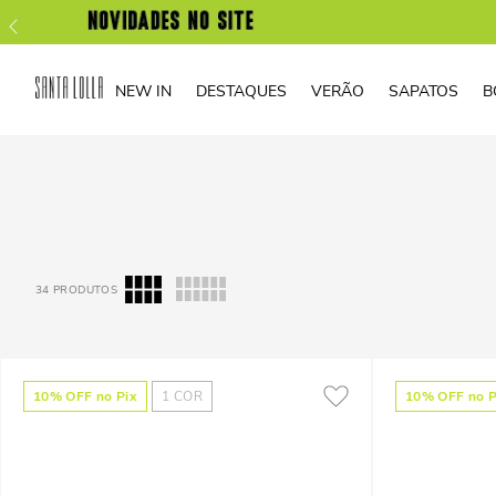
NEW IN
DESTAQUES
VERÃO
SAPATOS
B
34
PRODUTOS
10
% OFF no Pix
1
COR
10
% OFF no P