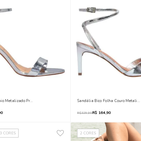
io Metalizado Prata Salto Alto
Sandália Bico Folha Couro Metaliz
90
R$
164,90
R$
329,90
3
CORES
2
CORES