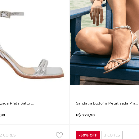
zada Prata Salto Bloco
Sandalia Ecoform Metalizada Prata
,90
R$
229,90
2
CORES
-
50%
OFF
3
CORES