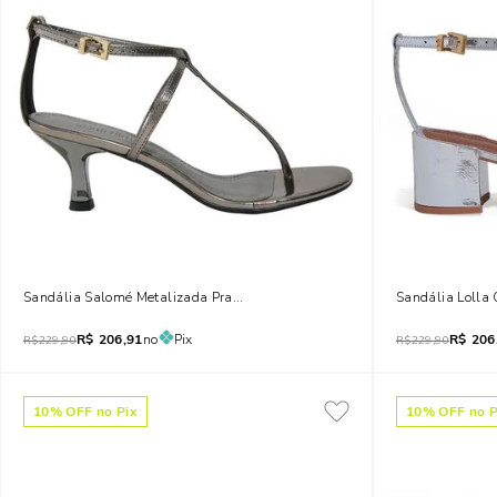
Sandália Salomé Metalizada Prata Salto Baixo
Sandália Lolla 
R$
206,91
no
Pix
R$
206
R$
229,90
R$
229,90
10
% OFF no Pix
10
% OFF no P