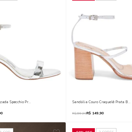
zada Specchio Prata Salto Fino Médio
Sandália Couro Craquelê Prata Bi
90
R$
149,90
R$
299,90