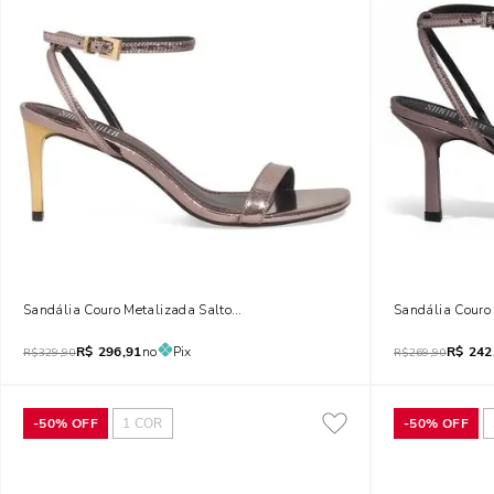
Sandália Couro Metalizada Salto Fino Prata
Sandália Couro 
R$
296,91
no
Pix
R$
242
R$
329,90
R$
269,90
-
50%
OFF
1
COR
-
50%
OFF