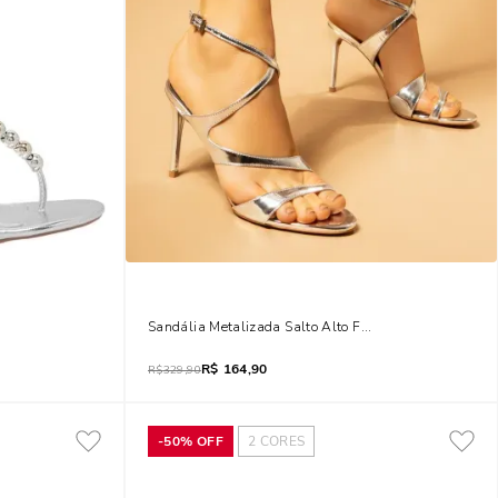
 Salto Grosso
Sandália Metalizada Salto Alto Fino Prata
R$
164,90
R$
329,90
-
50%
OFF
2
CORES