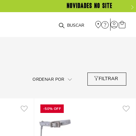
O que você está procurando?
-
50%
OFF