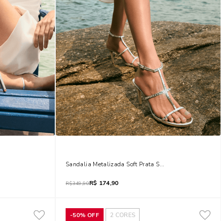
 Salto Alto
Sandalia Metalizada Soft Prata Salto Alto Fino
R$
174,90
R$
349,90
-
50%
OFF
2
CORES