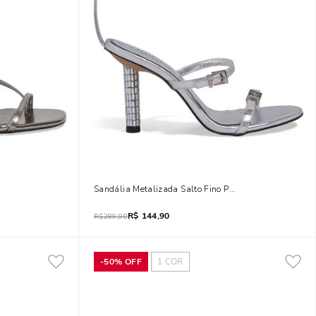
Bloco Prata
Sandália Metalizada Salto Fino Prata
R$
144,90
R$
289,90
-
50%
OFF
1
COR