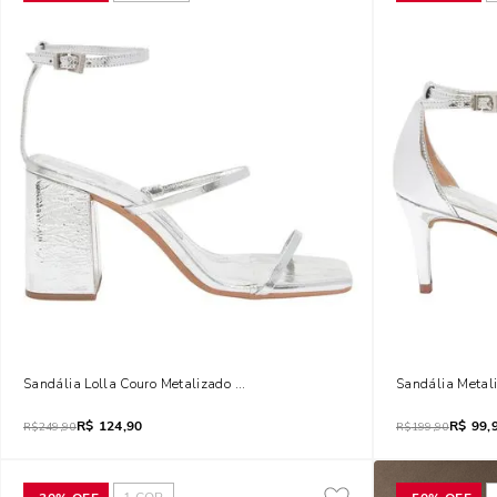
Sandália Lolla Couro Metalizado Prata Salto Alto Bloco
Sandália Metali
R$
124,90
R$
99,
R$
249,90
R$
199,90