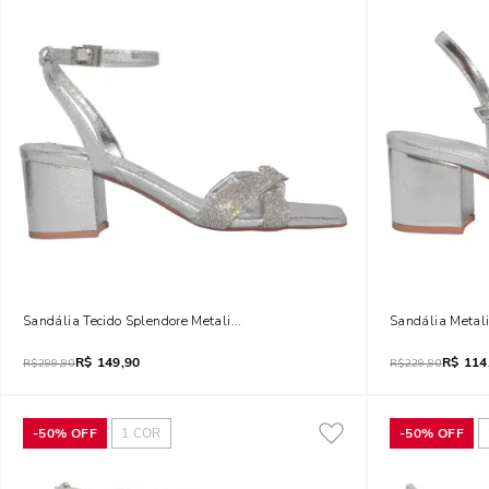
Sandália Tecido Splendore Metalizado Prata Strass Brilho Salto Grosso
Sandália Metal
R$
149,90
R$
114
R$
299,90
R$
229,90
-
50%
OFF
1
COR
-
50%
OFF