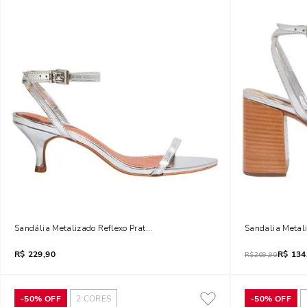
Sandália Metalizado Reflexo Prata Salto Baixo Fino
Sandalia Metali
R$
229,90
R$
134
R$
269,90
-
50%
OFF
2
CORES
-
50%
OFF