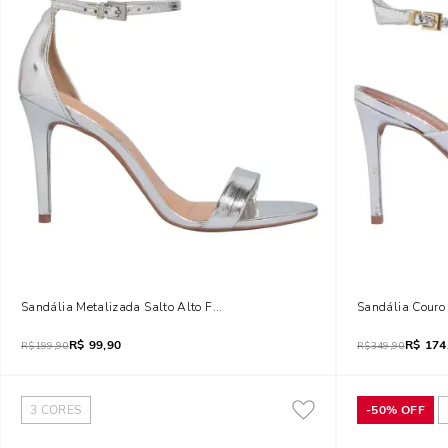
Sandália Metalizada Salto Alto Fino Prata
Sandália Couro 
R$
99,90
R$
174
R$
199,90
R$
349,90
3
CORES
-
50%
OFF