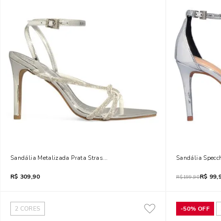
Sandália Metalizada Prata Strass Brilho Bico Folha Salto Alto
Sandália Specch
R$
309,90
R$
99,
R$
199,90
2
CORES
-
50%
OFF