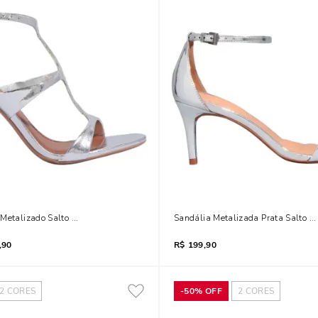
Metalizado Salto Alto Fino Prata
Sandália Metalizada Prata Salto F
,90
R$
199,90
2
CORES
-
50%
OFF
2
CORES