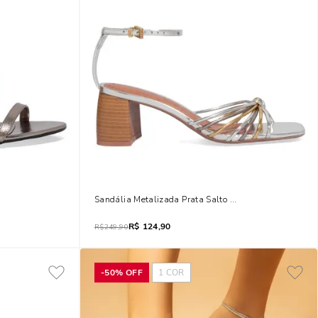
rata Pewter
Sandália Metalizada Prata Salto Fachete
R$
124,90
R$
249,90
-
50%
OFF
1
COR