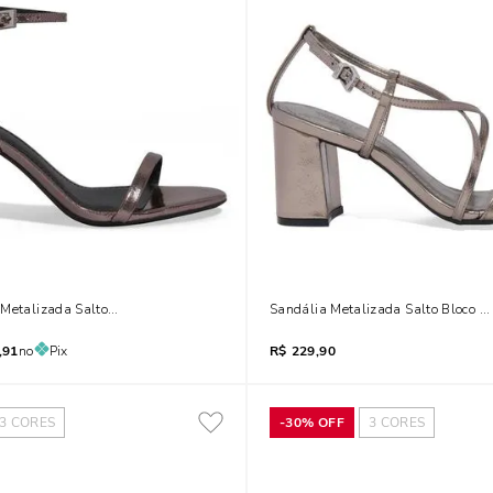
Metalizada Salto Alto Fino Prata
Sandália Metalizada Salto Bloco P
,91
no
Pix
R$
229,90
3
CORES
-
30%
OFF
3
CORES