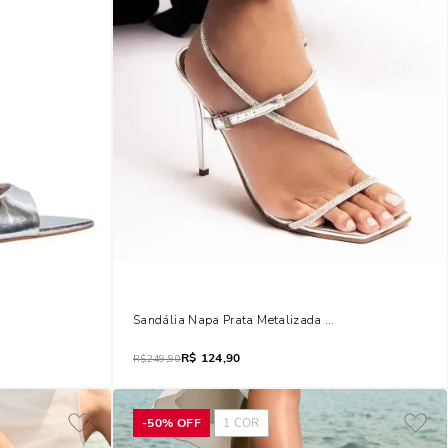
ado Prata
Sandália Napa Prata Metalizada Salto Alto
R$
124,90
R$
249,90
-
50%
OFF
1
COR