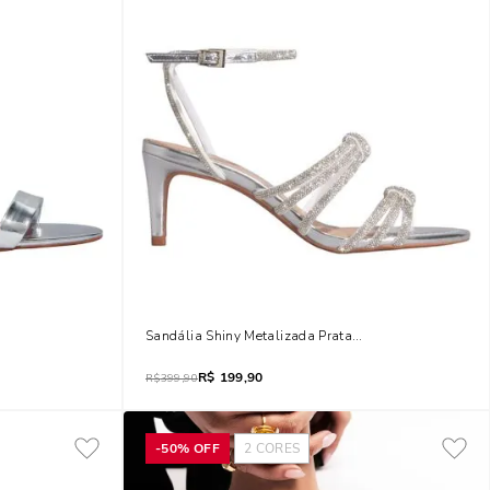
ino
Sandália Shiny Metalizada Prata Salto Médio
R$
199,90
R$
399,90
-
50%
OFF
2
CORES