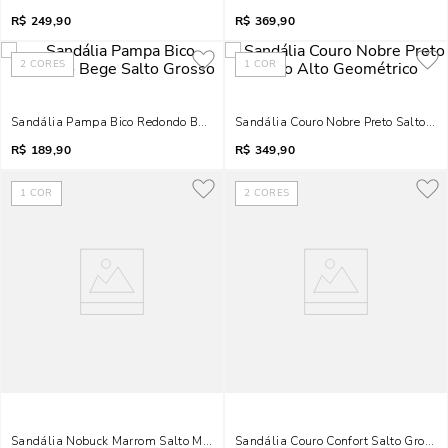
R$
249,90
R$
369,90
2
CORES
1
COR
Sandália Pampa Bico Redondo Bege Salto Grosso
Sandália Couro Nobre Preto Salto Al
R$
189,90
R$
349,90
1
COR
2
CORES
Sandália Nobuck Marrom Salto Médio Laço Brilho
Sandália Couro Confort Salto Grosso