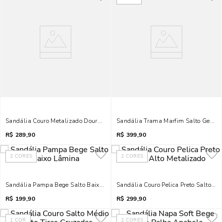
Sandália Couro Metalizado Dourado Salto Médio Grosso
Sandália Trama Marfim Salto Geomét
R$
289,90
R$
399,90
2
CORES
2
CORES
Sandália Pampa Bege Salto Baixo Lâmina
Sandália Couro Pelica Preto Salto Al
R$
199,90
R$
299,90
1
COR
2
CORES