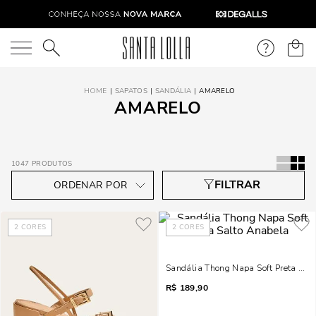
O que você está procurando?
SAPATOS
SANDÁLIA
AMARELO
AMARELO
1047
PRODUTOS
2
CORES
2
CORES
Sandália Thong Napa Soft Preta Sal
R$
189,90