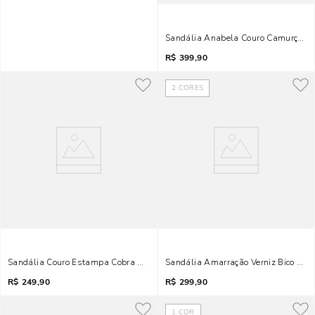
Sandália Anabela Couro Camurça Ter
R$
399,90
2
CORES
Sandália Couro Estampa Cobra Animal Print Salto Alto
Sandália Amarração Verniz Bico Fol
R$
249,90
R$
299,90
1
COR