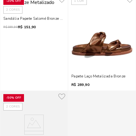
-
20%
OFF
1
COR
2
CORES
Sandália Papete Salomé Bronze Metalizado
R$
151,90
R$
189,90
Papete Laço Metalizada Bronze
R$
289,90
-
50%
OFF
2
CORES