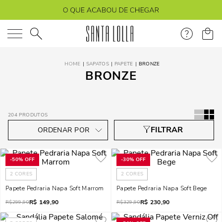
O que você está procurando?
SAPATOS
PAPETE
BRONZE
BRONZE
204
PRODUTOS
-
50%
OFF
-
30%
OFF
2
CORES
2
CORES
Papete Pedraria Napa Soft Marrom
Papete Pedraria Napa Soft Bege
R$
149,90
R$
230,90
R$
299,90
R$
329,90