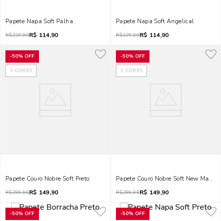
Papete Napa Soft Palha
Papete Napa Soft Angelical
R$
114,90
R$
114,90
R$
229,90
R$
229,90
-
50%
OFF
-
50%
OFF
3
CORES
3
CORES
Papete Couro Nobre Soft Preto
Papete Couro Nobre Soft New Marfim
R$
149,90
R$
149,90
R$
299,90
R$
299,90
-
50%
OFF
-
50%
OFF