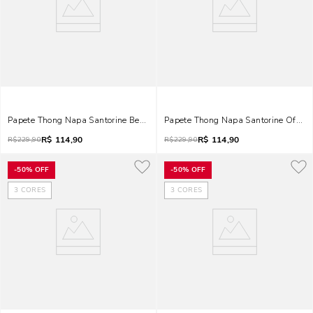
Papete Thong Napa Santorine Bege Palha
Papete Thong Napa Santorine Off Wh
R$
114,90
R$
114,90
R$
229,90
R$
229,90
-
50%
OFF
-
50%
OFF
3
CORES
3
CORES