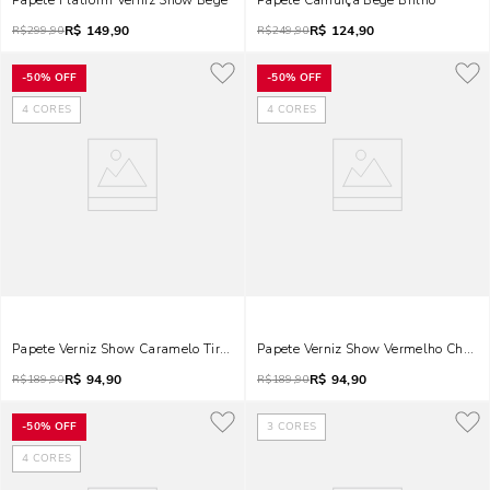
Papete Flatform Verniz Show Bege
Papete Camurça Bege Brilho
R$
149,90
R$
124,90
R$
299,90
R$
249,90
-
50%
OFF
-
50%
OFF
4
CORES
4
CORES
Papete Verniz Show Caramelo Tiras Finas
R$
94,90
R$
94,90
R$
189,90
R$
189,90
-
50%
OFF
3
CORES
4
CORES