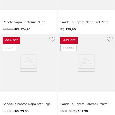
Papete Napa Santorine Nude
Sandália Papete Napa Soft Preto
R$
124,90
R$
199,90
R$
249,90
-
50%
OFF
-
20%
OFF
1
COR
2
CORES
Sandália Papete Napa Soft Bege
Sandália Papete Salomé Bronze Meta
R$
99,90
R$
151,90
R$
199,90
R$
189,90