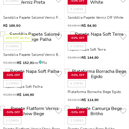
5
CORES
-
50%
OFF
5
CORES
Sandália Papete Salomé Verniz Preta
Sandália Papete Verniz Off White
R$
169,90
R$
84,90
R$
169,90
10
% OFF no Pix
-
50%
OFF
5
CORES
2
CORES
Papete Napa Soft Terra
Sandália Papete Salomé Verniz Bege Palha
R$
144,90
R$
289,90
R$
152,91
no
Pix
R$
169,90
-
50%
OFF
-
50%
OFF
2
CORES
4
CORES
Papete Napa Soft Palha
Plataforma Borracha Bege Egido
R$
144,90
R$
289,90
R$
114,90
R$
229,90
-
50%
OFF
-
50%
OFF
2
CORES
2
CORES