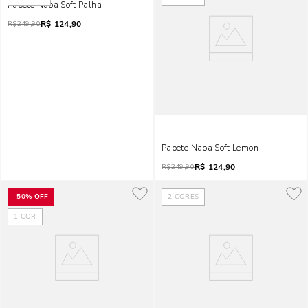
Papete Napa Soft Palha
R$
124,90
R$
249,90
Papete Napa Soft Lemon
R$
124,90
R$
249,90
-
50%
OFF
2
CORES
1
COR