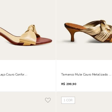
ia
aço Couro Confort Salto Fino Amarelo Buttercream
Tamanco Mule Couro Metalizado Ent
R$
299,90
1
COR