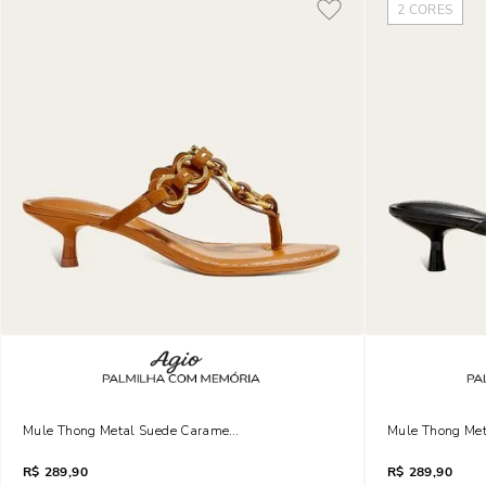
2
CORES
Mule Thong Metal Suede Caramelo Safari Salto Fino
Mule Thong Met
R$
289,90
R$
289,90