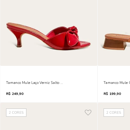
Tamanco Mule Laço Verniz Salto Fino Baixo Vermelho Blood
Tamanco Mule C
R$
249,90
R$
199,90
2
CORES
2
CORES