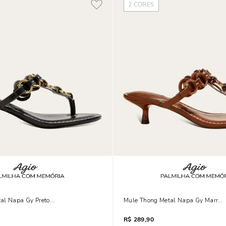
2
CORES
al Napa Gy Preto Black Salto Fino
Mule Thong Metal Napa Gy Marrom 
R$
289,90