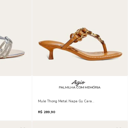
o Strass Salto Fino Prata
Mule Thong Metal Napa Gy Caramelo Safari Salto Fin
R$
289,90