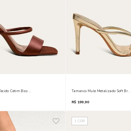
ecido Cetim Bico Quadrado Salto Fino Marrom
Tamanco Mule Metalizado Soft Bril
R$
199,90
1
COR