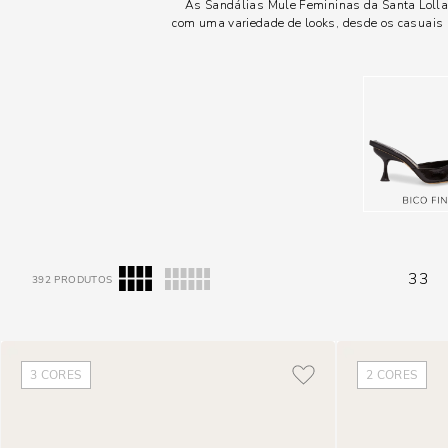
As Sandálias Mule Femininas da Santa Lolla
com uma variedade de looks, desde os casuais a
33
392
PRODUTOS
3
CORES
2
CORES