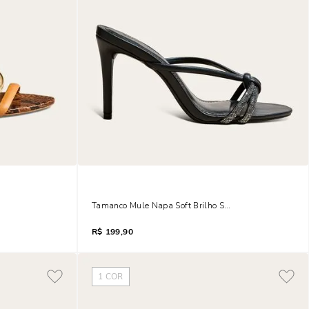
relaçado Bico Fino Salto Baixo Dourado
Tamanco Mule Napa Soft Brilho Strass Salto Fino Pret
R$
199,90
1
COR