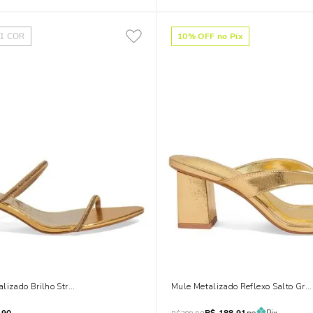
1
COR
10
% OFF no Pix
lizado Brilho Strass Salto Taça Dourado
Mule Metalizado Reflexo Salto Gr