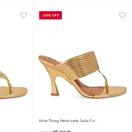
-
30%
OFF
osso Dourado
Mule Thong Metalizado Salto Fino Dourado