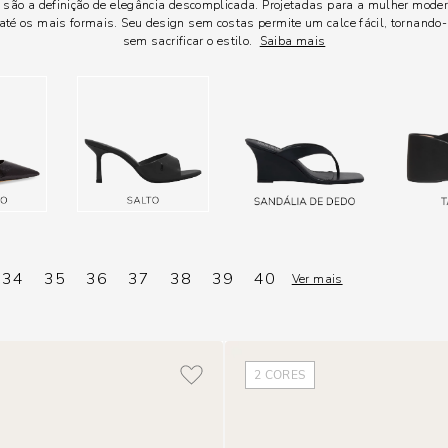
 são a definição de elegância descomplicada. Projetadas para a mulher mode
té os mais formais. Seu design sem costas permite um calce fácil, tornando
sem sacrificar o estilo.
Saiba mais
34
35
36
37
38
39
40
Ver mais
2
CORES