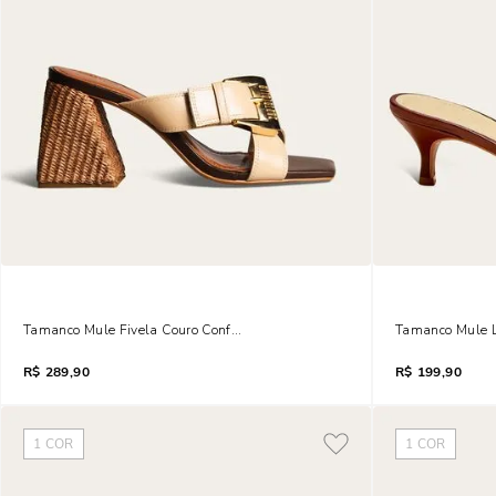
Tamanco Mule Fivela Couro Confort Bico Quadrado Salto Grosso Bege Are
Tamanco Mule L
R$
289,90
R$
199,90
1
COR
1
COR