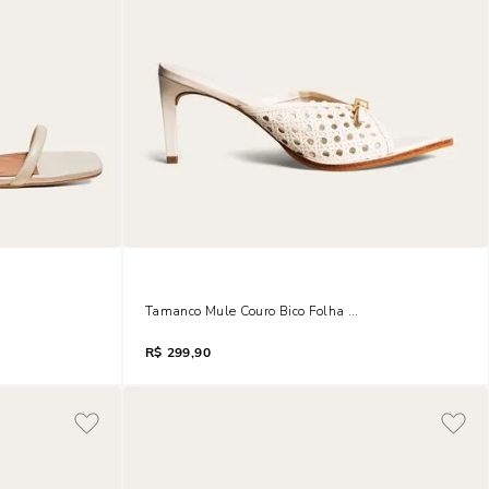
co Quadrado Salto Baixo Grosso Off White
Tamanco Mule Couro Bico Folha Salto Fino Médio Off 
R$
299,90