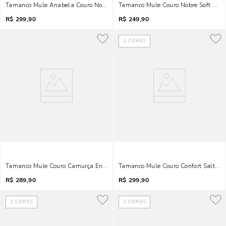
Tamanco Mule Anabela Couro Nobre Soft Bico Quadrado Vermelho Blood
Tamanco Mule Couro Nobre Soft Salt
R$
299,90
R$
249,90
2
CORES
Tamanco Mule Couro Camurça Entrelaçado Bico Fino Salto Baixo Preto
Tamanco Mule Couro Confort Salto Fi
R$
289,90
R$
299,90
2
CORES
2
CORES