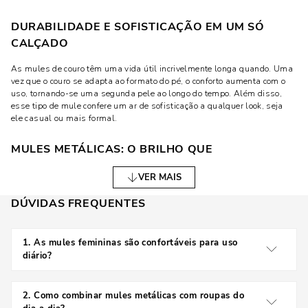
DURABILIDADE E SOFISTICAÇÃO EM UM SÓ
CALÇADO
As mules de couro têm uma vida útil incrivelmente longa quando. Uma
vez que o couro se adapta ao formato do pé, o conforto aumenta com o
uso, tornando-se uma segunda pele ao longo do tempo. Além disso,
esse tipo de mule confere um ar de sofisticação a qualquer look, seja
ele casual ou mais formal.
MULES METÁLICAS: O BRILHO QUE
TRANSFORMA O LOOK
VER MAIS
Se você busca algo ousado e que chame atenção, as mules metálicas
DÚVIDAS FREQUENTES
são a escolha perfeita. Elas trazem um brilho especial, dando aquele
toque glam que eleva o visual. Combinadas com peças simples ou
roupas mais básicas, as mules metálicas são um destaque por si só.
1
.
As mules femininas são confortáveis para uso
diário?
VERSATILIDADE E OUSADIA: PERFEITAS PARA
DIVERSAS OCASIÕES
Sim, as mules são conhecidas pelo conforto,
especialmente os modelos de couro, flats ou salto
2
.
Como combinar mules metálicas com roupas do
O interessante das mules metálicas é que elas conseguem transitar
médio.