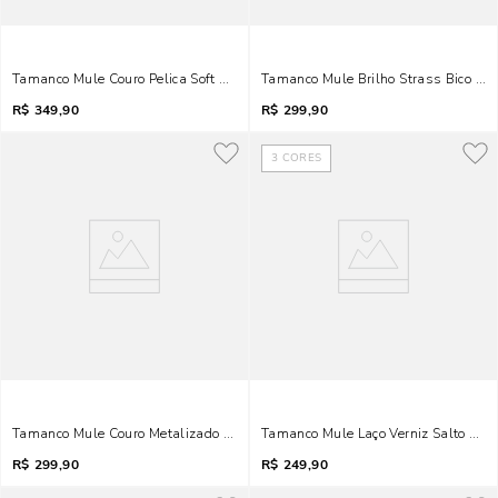
Tamanco Mule Couro Pelica Soft Salto Fino Verde Turmalina
Tamanco Mule Brilho Strass Bico Qua
R$
349,90
R$
299,90
3
CORES
Tamanco Mule Couro Metalizado Salto Fino Metal Caramelo Doce De Leite
Tamanco Mule Laço Verniz Salto Fin
R$
299,90
R$
249,90