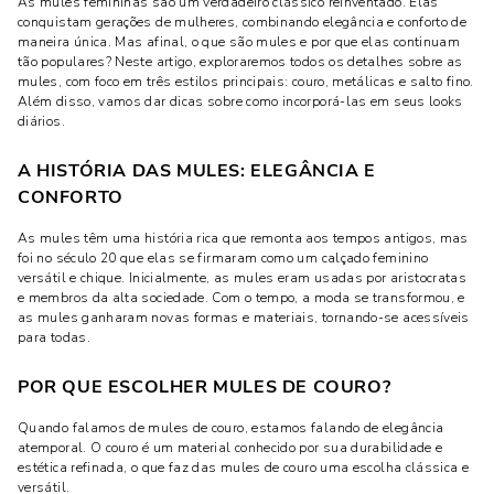
As mules femininas são um verdadeiro clássico reinventado. Elas
conquistam gerações de mulheres, combinando elegância e conforto de
maneira única. Mas afinal, o que são mules e por que elas continuam
tão populares? Neste artigo, exploraremos todos os detalhes sobre as
mules, com foco em três estilos principais: couro, metálicas e salto fino.
Além disso, vamos dar dicas sobre como incorporá-las em seus looks
diários.
A HISTÓRIA DAS MULES: ELEGÂNCIA E
CONFORTO
As mules têm uma história rica que remonta aos tempos antigos, mas
foi no século 20 que elas se firmaram como um calçado feminino
versátil e chique. Inicialmente, as mules eram usadas por aristocratas
e membros da alta sociedade. Com o tempo, a moda se transformou, e
as mules ganharam novas formas e materiais, tornando-se acessíveis
para todas.
POR QUE ESCOLHER MULES DE COURO?
Quando falamos de mules de couro, estamos falando de elegância
atemporal. O couro é um material conhecido por sua durabilidade e
estética refinada, o que faz das mules de couro uma escolha clássica e
versátil.