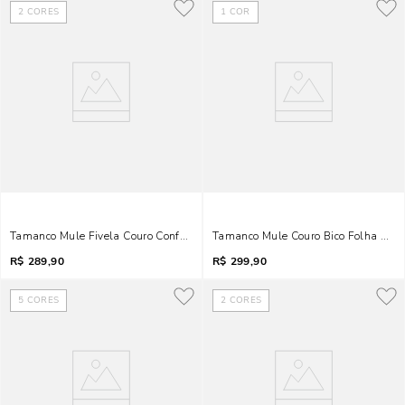
2
CORES
1
COR
Tamanco Mule Fivela Couro Confort Bico Quadrado Salto Grosso Amarelo B
Tamanco Mule Couro Bico Folha Salt
R$
289,90
R$
299,90
5
CORES
2
CORES