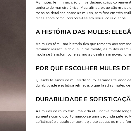
As mules femininas são um verdadeiro clássico reinven
conforto de maneira única. Mas afinal, o que são mules 
todos os detalhes sobre as mules, com foco em três estil
dicas sobre como incorporá-las em seus looks diários.
A HISTÓRIA DAS MULES: ELEG
As mules têm uma história rica que remonta aos tempos
feminino versátil e chique. Inicialmente, as mules eram
moda se transformou, e as mules ganharam novas formas
POR QUE ESCOLHER MULES DE
Quando falamos de mules de couro, estamos falando de 
durabilidade e estética refinada, o que faz das mules de
DURABILIDADE E SOFISTICAÇ
As mules de couro têm uma vida útil incrivelmente longa
aumenta com o uso, tornando-se uma segunda pele ao lo
sofisticação a qualquer look, seja ele casual ou mais fo