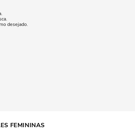
a.
sca.
rmo desejado.
LES FEMININAS