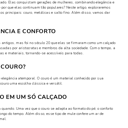
tado. Elas conquistam gerações de mulheres, combinando elegância e
e por que elas continuam tão populares? Neste artigo, exploraremos
os principais: couro, metálicas e salto fino. Além disso, vamos dar
ÂNCIA E CONFORTO
 antigos, mas foi no século 20 que elas se firmaram como um calçado
 usadas por aristocratas e membros da alta sociedade. Com o tempo, a
 e materiais, tornando-se acessíveis para todas.
 COURO?
elegância atemporal. O couro é um material conhecido por sua
 couro uma escolha clássica e versátil.
ÃO EM UM SÓ CALÇADO
 quando. Uma vez que o couro se adapta ao formato do pé, o conforto
ngo do tempo. Além disso, esse tipo de mule confere um ar de
rmal.