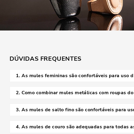
DÚVIDAS FREQUENTES
1
.
As mules femininas são confortáveis para uso d
Sim, as mules são conhecidas pelo conforto, especialmente 
2
.
Como combinar mules metálicas com roupas do 
As mules metálicas ficam incríveis com peças neutras ou mai
monocromáticos. Elas dão um toque de brilho e sofisticação
3
.
As mules de salto fino são confortáveis para u
Sim, as mules de salto fino podem ser confortáveis para u
Escolher mules com materiais que se adaptam ao formato d
4
.
As mules de couro são adequadas para todas a
salto mais alto.