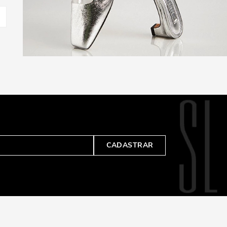
mente qualquer ocasião.
 E SAIAS: DIVERSIFICANDO O ESTILO
 com jeans skinny ou saias midi, trazendo um ar moderno e despojado. Já
s, como os de corte reto ou estilo tubinho, adicionando uma pitada de
ito bem com calças pantalonas ou vestidos longos, criando uma
FORTO E VERSATILIDADE EM UM SÓ
 unir estilo, conforto e versatilidade em um só calçado. Com opções
CADASTRAR
to se adapta facilmente a diferentes ocasiões e combinações. Seja para
erá uma mule que se encaixa perfeitamente. Se você ainda não tem uma
sico moderno.