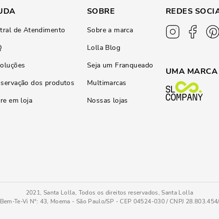
UDA
SOBRE
REDES SOCI
tral de Atendimento
Sobre a marca
Q
Lolla Blog
oluções
Seja um Franqueado
UMA MARCA
servação dos produtos
Multimarcas
ire em loja
Nossas lojas
2021, Santa Lolla, Todos os direitos reservados, Santa Lolla
Bem-Te-Vi N°: 43, Moema - São Paulo/SP - CEP 04524-030 / CNPJ 28.803.45