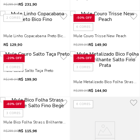
R$
231,90
R$
289,90
2
CORES
-
50%
OFF
6
CORES
Mule Linho Copacabana Preto Bico Fino
Mule Couro Trisse New Peach
R$
129,90
R$
149,90
R$
299,90
-
20%
OFF
-
50%
OFF
6
CORES
3
CORES
Mule Couro Salto Taça Preto
R$
199,90
R$
249,90
Mule Metalizado Bico Folha Strass Br
R$
144,90
R$
289,90
-
60%
OFF
6
CORES
3
CORES
Mule Bico Folha Strass Brilhante Salto Fino Bege
R$
115,96
R$
289,90