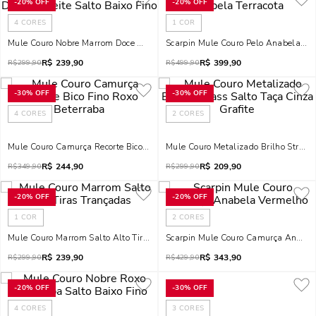
-
20%
OFF
-
20%
OFF
4
CORES
1
COR
Mule Couro Nobre Marrom Doce De Leite Salto Baixo Fino
Scarpin Mule Couro Pelo Anabela Ter
R$
239,90
R$
399,90
R$
299,90
R$
499,90
-
30%
OFF
-
30%
OFF
4
CORES
2
CORES
Mule Couro Camurça Recorte Bico Fino Roxo Beterraba
Mule Couro Metalizado Brilho Strass 
R$
244,90
R$
209,90
R$
349,90
R$
299,90
-
20%
OFF
-
20%
OFF
1
COR
2
CORES
Mule Couro Marrom Salto Alto Tiras Trançadas
Scarpin Mule Couro Camurça Anabel
R$
239,90
R$
343,90
R$
299,90
R$
429,90
-
20%
OFF
-
30%
OFF
4
CORES
3
CORES