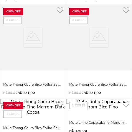
-
20%
OFF
-
20%
OFF
3
CORES
3
CORES
Mule Thong Couro Bico Folha Salto Fino Preto
Mule Thong Couro Bico Folha Salto F
R$
231,90
R$
231,90
R$
289,90
R$
289,90
-
20%
OFF
2
CORES
3
CORES
Mule Linho Copacabana Marrom Bico
Mule Thong Couro Bico Folha Salto Fino Marrom Dark Cocoa
R$
129,90