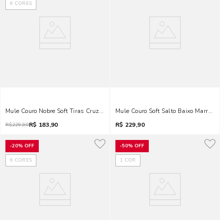
6
CORES
Mule Couro Nobre Soft Tiras Cruzadas Salto Taça Marrom Terracota
Mule Couro Soft Salto Baixo Marrom 
R$
183,90
R$
229,90
R$
229,90
-
20%
OFF
-
50%
OFF
6
CORES
1
COR