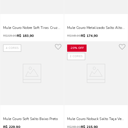
Mule Couro Nobre Soft Tiras Cruzadas Salto Taça Preto
Mule Couro Metalizado Salto Alto Pr
R$
183,90
R$
174,90
R$
229,90
R$
349,90
4
CORES
-
20%
OFF
2
CORES
Mule Couro Soft Salto Baixo Preto
Mule Couro Nobuck Salto Taça Verme
R$
229,90
R$
215,90
R$
269,90