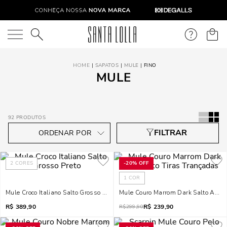
O que você está procurando?
SAPATOS
MULE
FINO
MULE
92
PRODUTOS
2
CORES
-
20%
OFF
1
COR
Mule Croco Italiano Salto Grosso Preto
Mule Couro Marrom Dark Salto Alto 
R$
389,90
R$
239,90
R$
299,90