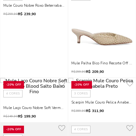
Mule Couro Nobre Roxo Beterraba Salto Baixo Fino
R$
239,90
R$
299,90
Mule Palha Bico Fino Recorte Off Wh
R$
209,90
R$
299,90
-
20%
OFF
-
20%
OFF
4
CORES
3
CORES
Scarpin Mule Couro Pelica Anabela P
Mule Laço Couro Nobre Soft Vermelho Blood Salto Baixo Fino
R$
311,90
R$
389,90
R$
199,90
R$
249,90
-
20%
OFF
4
CORES