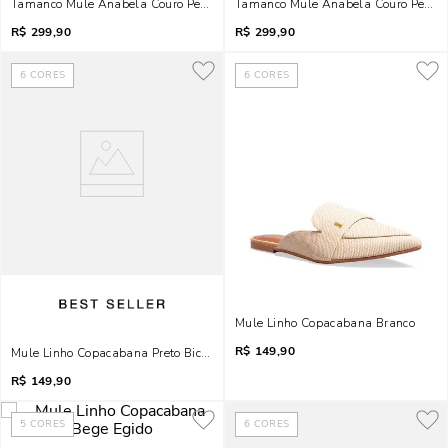
Tamanco Mule Anabela Couro Pelica Soft Bico Fino Preto
Tamanco Mule Anabela Couro Pelica 
R$
299,90
R$
299,90
6
CORES
6
CORES
Mule Linho Copacabana Branco
R$
149,90
Mule Linho Copacabana Preto Bico Fino
R$
149,90
5
CORES
6
CORES