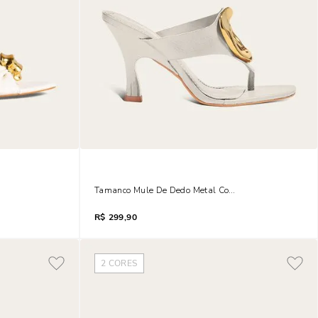
oft Salto Taça Off White
Tamanco Mule De
R$
299,90
2
CORES