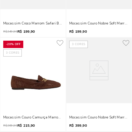
Mocassim Croco Marrom Safari Bridão
Mocassim Couro Nobre Soft Marrom S
R$
199,90
R$
199,90
R$
249,90
-
20%
OFF
3
CORES
3
CORES
Mocassim Couro Camurça Marrom Terracota
Mocassim Couro Nobre Soft Marrom 
R$
215,90
R$
399,90
R$
269,90