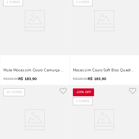
2
CORES
3
CORES
Mule Mocassim Couro Camurça Bico Redondo Marrom Brick
Mocassim Couro Soft Bico Quadrado 
R$
183,90
R$
183,90
R$
229,90
R$
229,90
10
CORES
-
20%
OFF
3
CORES