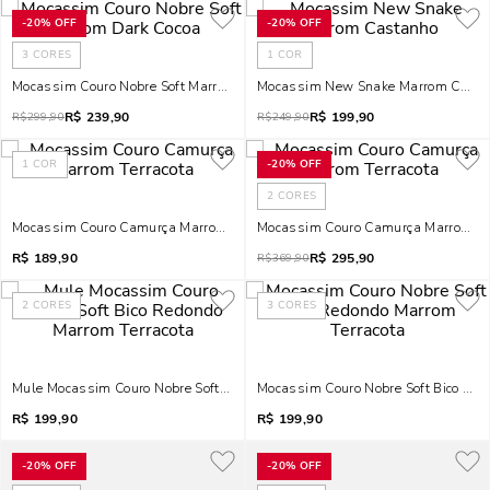
-
20%
OFF
-
20%
OFF
3
CORES
1
COR
Mocassim Couro Nobre Soft Marrom Dark Cocoa
Mocassim New Snake Marrom Casta
R$
239,90
R$
199,90
R$
299,90
R$
249,90
1
COR
-
20%
OFF
2
CORES
Mocassim Couro Camurça Marrom Terracota
Mocassim Couro Camurça Marrom Te
R$
189,90
R$
295,90
R$
369,90
2
CORES
3
CORES
Mule Mocassim Couro Nobre Soft Bico Redondo Marrom Terracota
Mocassim Couro Nobre Soft Bico Red
R$
199,90
R$
199,90
-
20%
OFF
-
20%
OFF