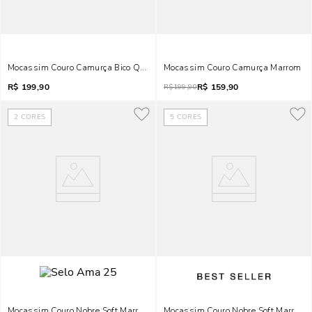
Mocassim Couro Camurça Bico Quadrado Caramelo
Mocassim Couro Camurça Marrom
R$
199,90
R$
159,90
R$
199,90
2
CORES
5
CORES
Mocassim Couro Nobre Soft Marrom Safari Bico Quadrado
Mocassim Couro Nobre Soft Marrom D