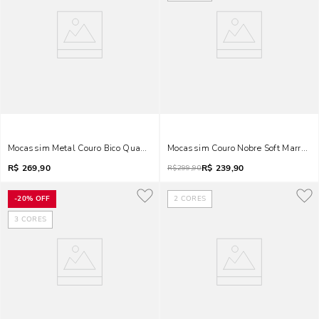
Mocassim Metal Couro Bico Quadrado Marrom Doce De Leite
Mocassim Couro Nobre Soft Marrom D
R$
269,90
R$
239,90
R$
299,90
-
20%
OFF
2
CORES
3
CORES