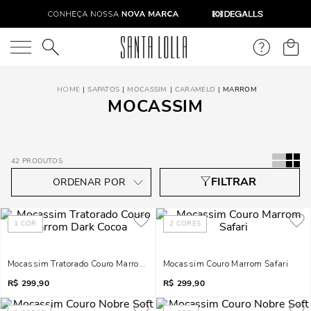
O que você está procurando?
SAPATOS
MOCASSIM
CARAMELO
MARROM
MOCASSIM
42
PRODUTOS
1
COR
2
CORES
Mocassim Tratorado Couro Marrom Dark Cocoa
Mocassim Couro Marrom Safari
R$
299,90
R$
299,90