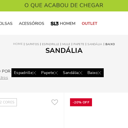
OLSAS
ACESSÓRIOS
HOMEM
OUTLET
SAPATOS
ESPADRILLE
MULE
PAPETE
SANDÁLIA
BAIXO
SANDÁLIA
 POR:
Espadrille
Papete
Sandália
Baixo
ltros
2
CORES
-
20%
OFF