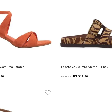
 Camurça Laranja Salto Baixo Geométrico
Papete Couro Pelo Animal Print Ze
,90
R$
311,90
R$
389,90