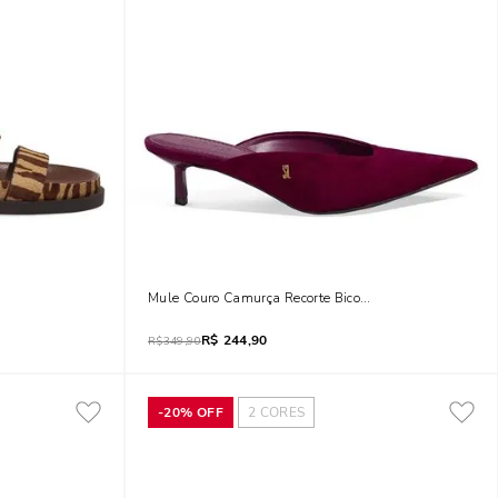
bra
Mule Couro Camurça Recorte Bico Fino Roxo Beterraba
R$
244,90
R$
349,90
-
20%
OFF
2
CORES