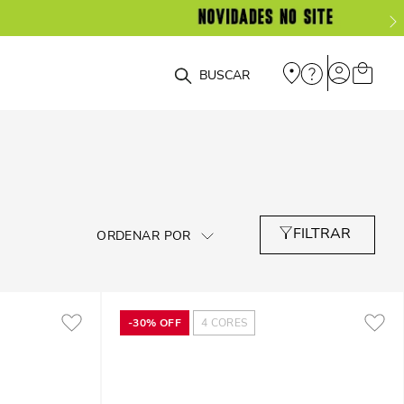
O que você está procurando?
-
30%
OFF
4
CORES