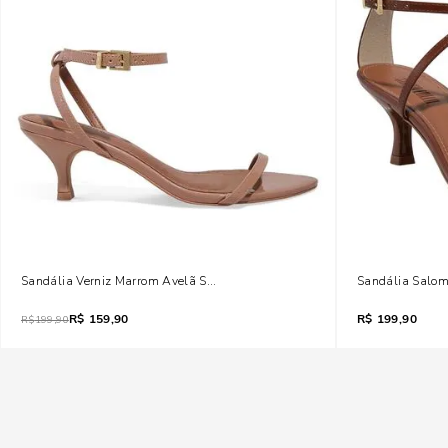
Sandália Verniz Marrom Avelã Salto Baixo Fino
Sandália Salom
R$
159,90
R$
199,90
R$
199,90