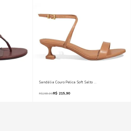
rrom Dark Salto Fino
Sandália Couro Pelica Soft Salto Taça Marrom Doce De 
R$
215,90
R$
269,90