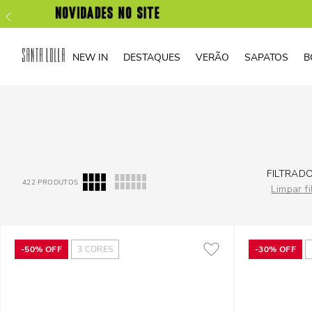
NEW IN
DESTAQUES
VERÃO
SAPATOS
B
FILTRADO
422
PRODUTOS
Limpar fi
-
50%
OFF
3
CORES
-
30%
OFF