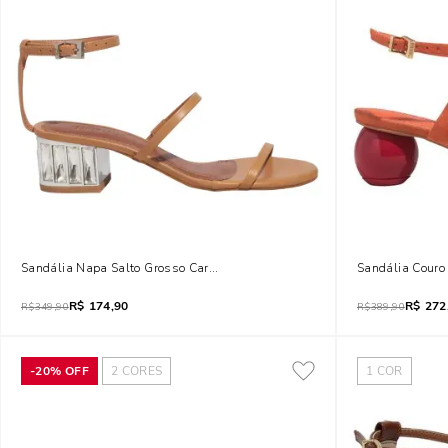
Sandália Napa Salto Grosso Caramelo Tiras Finas
Sandália Couro
R$
174,90
R$
272
R$
349,90
R$
389,90
-
20%
OFF
2
CORES
1
COR