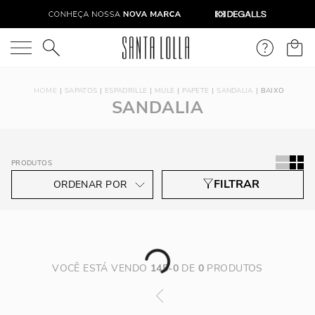
O que você está procurando?
SAPATOS
ESPADRILLE
MULE
PAPETE
SANDALIA
BAIXO
SANDALIA
PRODUTOS
VOCÊ ESTÁ VENDO
145
-
0
DE
0
PRODUTOS