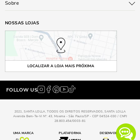
Sobre
NOSSAS LOJAS
FOLLOW US
2021, SANTA LOLLA, TODOS OS DIREITOS RESERVADOS, SANTA LOLLA
Avenida Bem-Te-Vi N°: 43, Moema - São Paulo/SP - CEP 04524-030 / CNPJ
28.803.454/0003-81
UMA MARCA
PLATAFORMA
DESENVOLVIDO POR