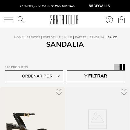
O que você está procurando?
SAPATOS
ESPADRILLE
MULE
PAPETE
SANDALIA
BAIXO
SANDALIA
410
PRODUTOS
2
CORES
1
COR