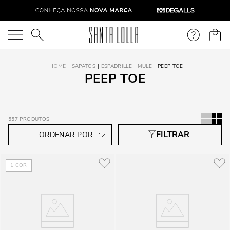
O que você está procurando?
SAPATOS
ESPADRILLE
MULE
PEEP TOE
PEEP TOE
557
PRODUTOS
1
COR