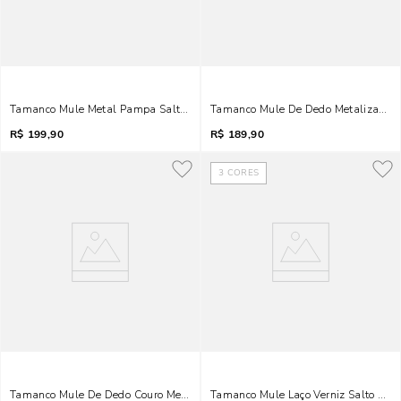
Tamanco Mule Metal Pampa Salto Fino Marrom Cinamon
Tamanco Mule De Dedo Metalizado S
R$
199,90
R$
189,90
3
CORES
Tamanco Mule De Dedo Couro Metalizado Bico Quadrado Salto Grosso Dour
Tamanco Mule Laço Verniz Salto Fino