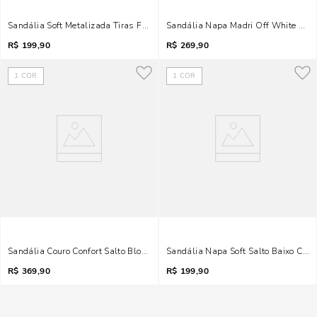
Sandália Soft Metalizada Tiras Finas Dourada Salto Fino
Sandália Napa Madri Off White Salto
R$
199,90
R$
269,90
1
COR
1
COR
Sandália Couro Confort Salto Bloco Marrom Dark Tachas
Sandália Napa Soft Salto Baixo Cara
R$
369,90
R$
199,90