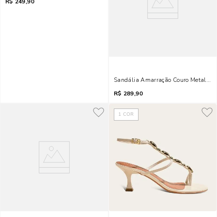
R$
249,90
Sandália Amarração Couro Metalizad
R$
289,90
1
COR