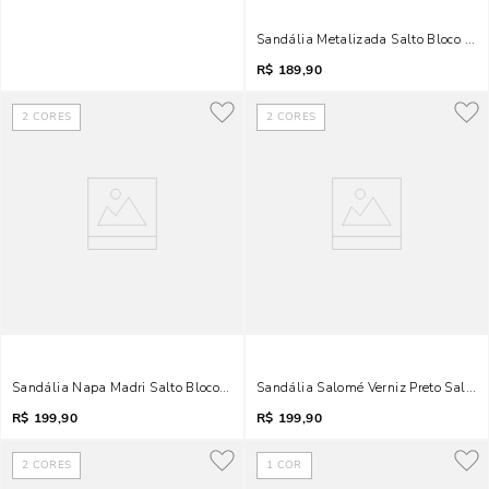
Sandália Metalizada Salto Bloco Do
R$
189,90
2
CORES
2
CORES
Sandália Napa Madri Salto Bloco Marfim Brilho
Sandália Salomé Verniz Preto Salto B
R$
199,90
R$
199,90
2
CORES
1
COR