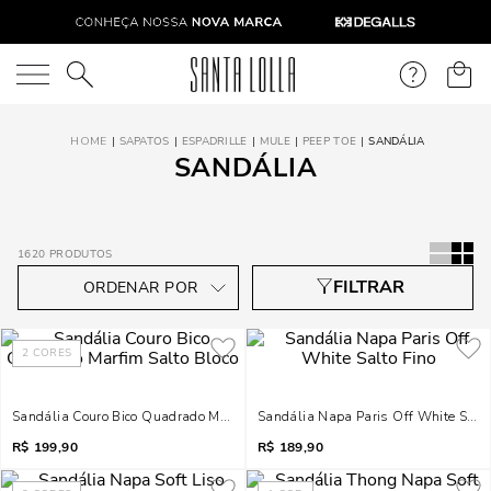
O que você está procurando?
SAPATOS
ESPADRILLE
MULE
PEEP TOE
SANDÁLIA
SANDÁLIA
1620
PRODUTOS
2
CORES
Sandália Couro Bico Quadrado Marfim Salto Bloco
Sandália Napa Paris Off White Salto
R$
199,90
R$
189,90