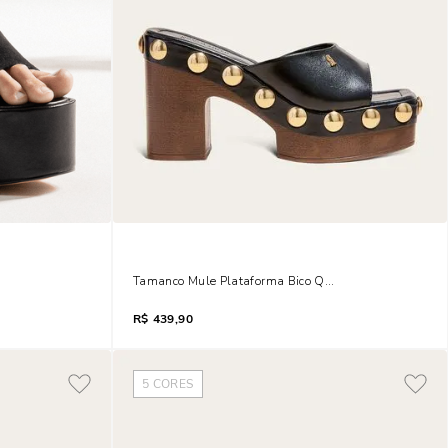
murça Salto Fino Preto
Tamanco Mule Plataforma Bico Quadrado Pampa Pret
R$
439,90
5
CORES