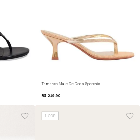
 Salto Baixo Fino Preto
Tamanco Mule De Dedo Specchio 
R$
219,90
1
COR