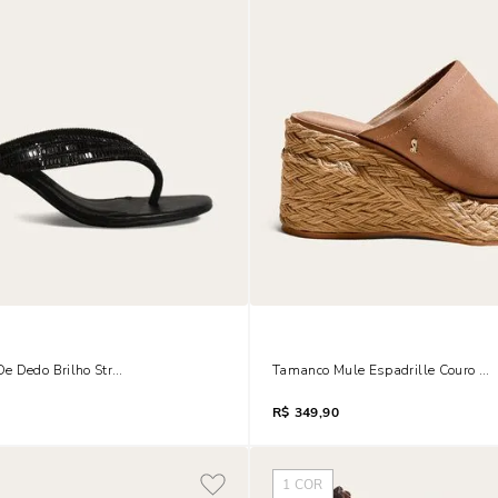
 Dedo Brilho Strass Salto Taça Preto
Tamanco Mule Espadrille Couro C
R$
349,90
1
COR