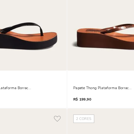
lataforma Borracha Preta
Papete Thong Plataforma Borrach
R$
199,90
2
CORES