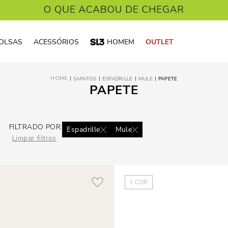
OLSAS
ACESSÓRIOS
HOMEM
OUTLET
SAPATOS
ESPADRILLE
MULE
PAPETE
PAPETE
FILTRADO POR:
Espadrille
Mule
Limpar filtros
1
COR