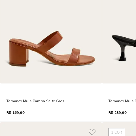
Tamanco Mule Pampa Salto Grosso Marrom Ambar
Tamanco Mule De
R$
169,90
R$
289,90
1
COR