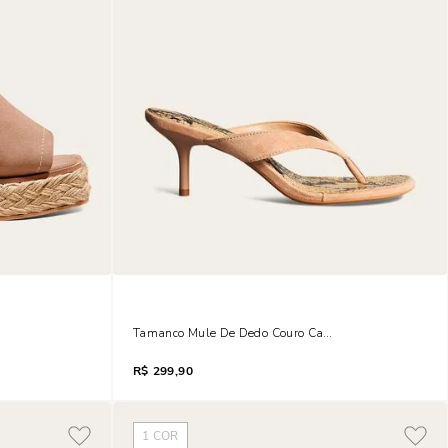
amurça Anabela Cinza Fog
Tamanco Mule De Dedo Couro Camurça Salto Fino Beg
R$
299,90
1
COR