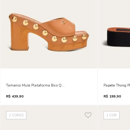
Tamanco Mule Plataforma Bico Quadrado Pampa Bege Ambar
Papete Thong P
R$
439,90
R$
199,90
2
CORES
1
COR