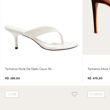
Tamanco Mule De Dedo Couro Pelica Salto Baixo Fino Branco
Tamanco Mule P
R$
269,90
R$
479,90
1
COR
5
CORES