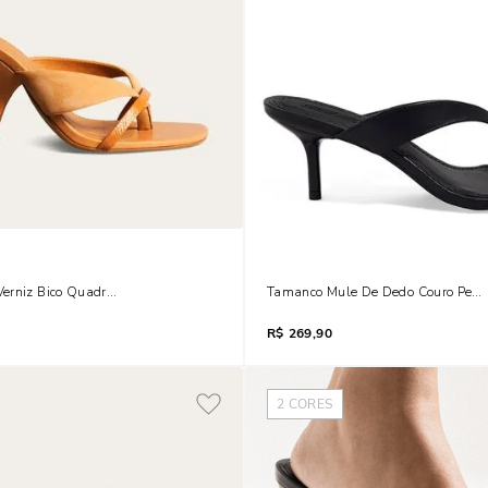
erniz Bico Quadrado Salto Geométrico Caramelo Doce De Leite
Tamanco Mule De Dedo Couro Pelica
R$
269,90
2
CORES