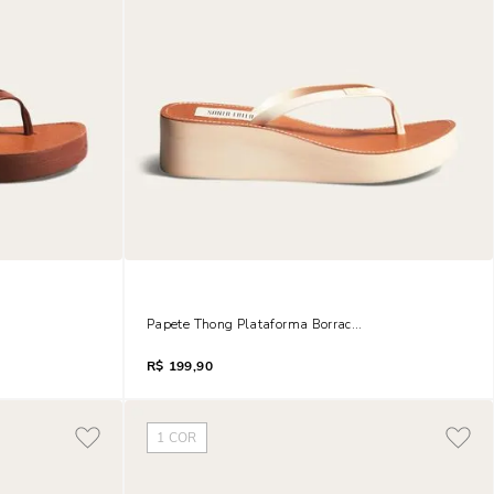
a Marrom Brown
Papete Thong Plataforma Borracha Off White
R$
199,90
1
COR