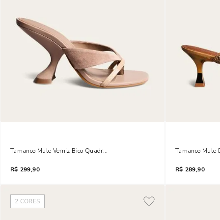
Tamanco Mule Verniz Bico Quadrado Salto Geométrico Cinza Fog
Tamanco Mule D
R$
299,90
R$
289,90
2
CORES