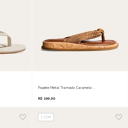
alto Fino Off White
Papete Metal Tramado Caramelo Escuro
R$
199,90
1
COR