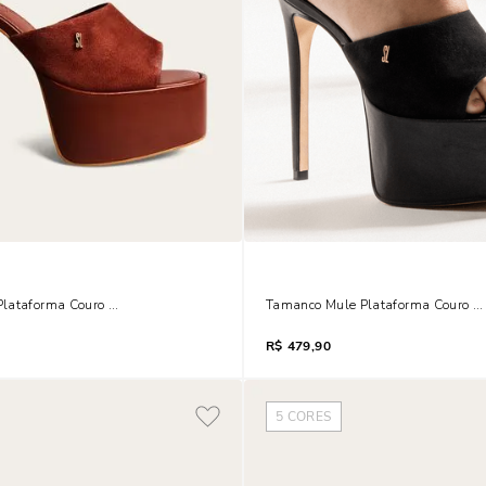
lataforma Couro Camurça Salto Fino Marrom Terracota
Tamanco Mule Plataforma Couro Ca
R$
479,90
5
CORES