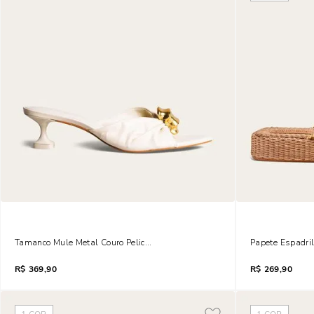
Tamanco Mule Metal Couro Pelica Soft Salto Taça Off White
Papete Espadri
R$
369,90
R$
269,90