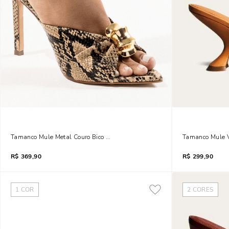
Tamanco Mule Metal Couro Bico Folha Animal Print Cobra
Tamanco Mule V
R$
369,90
R$
299,90
1
COR
2
CORES