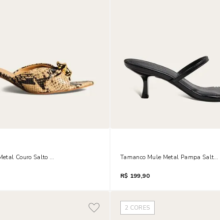
etal Couro Salto Metalizado Taça Animal Print Cobra
Tamanco Mule Metal Pampa Salto F
R$
199,90
2
CORES