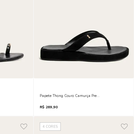
ino Preto
Papete Thong Couro Camurça Preta
R$
269,90
4
CORES