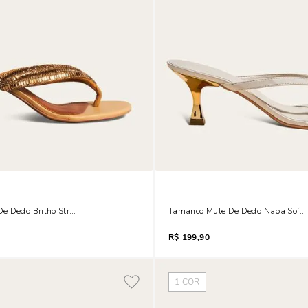
e Dedo Brilho Strass Salto Taça Rosa
Tamanco Mule De Dedo Napa Soft S
R$
199,90
1
COR