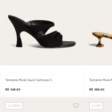
Tamanco Mule Couro Camurça Salto Fino Preto
Tamanco Mule M
R$
349,90
R$
369,90
2
CORES
1
COR