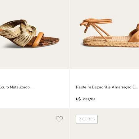
ouro Metalizado Entrelaçado Bico Fino Salto Baixo Dourado
Rasteira Espadrille Amarração Cou
R$
299,90
2
CORES