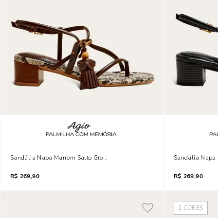
Sandália Napa Marrom Salto Grosso Cobra Tassel
Sandália Napa 
R$
269,90
R$
269,90
2
CORES