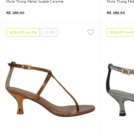
Mule Thong Metal Suede Caramelo Safari Salto Fino
Mule Thong Met
R$
289,90
R$
289,90
10
% OFF no Pix
1
COR
10
% OFF no P