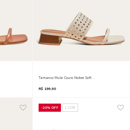
co Quadrado Salto Baixo Grosso Marrom Safari
Tamanco Mule Couro Nobre Soft Bico Quadrado Salto B
R$
199,90
-
20%
OFF
1
COR