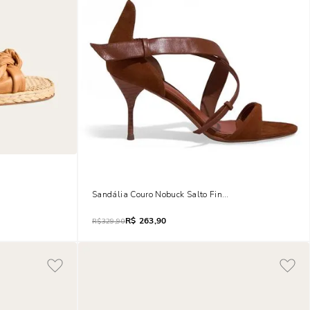
ro Nobre Soft Caramelo Doce De Leite
Sandália Couro Nobuck Salto Fino Marrom Safari
R$
263,90
R$
329,90