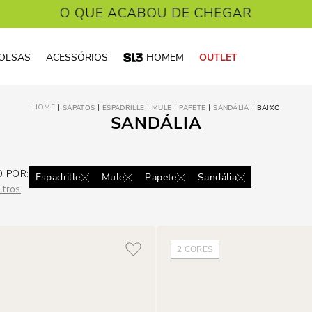
OLSAS
ACESSÓRIOS
HOMEM
OUTLET
SAPATOS
ESPADRILLE
MULE
PAPETE
SANDÁLIA
BAIXO
SANDÁLIA
O POR:
Espadrille
Mule
Papete
Sandália
ltros
2
CORES