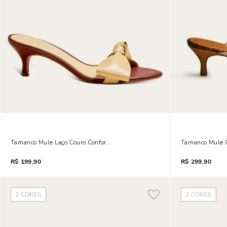
Tamanco Mule Laço Couro Confort Salto Fino Amarelo Buttercream
Tamanco Mule C
R$
199,90
R$
299,90
2
CORES
2
CORES