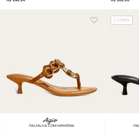
R$
249,90
R$
269,90
2
CORES