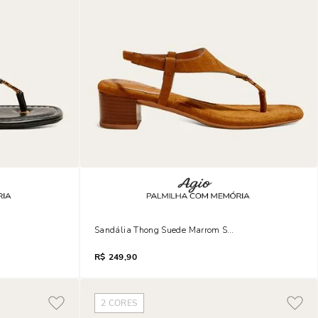
loco
Sandália Thong Suede Marrom Salto Bloco
R$
249,90
2
CORES