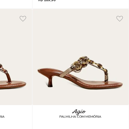
R$
289,90