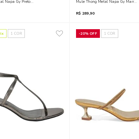
al Napa Gy Preto Black Salto Fino
Mule Thong Metal Napa Gy Marrom 
R$
289,90
ix
1
COR
-
20%
OFF
1
COR