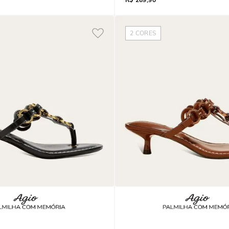
R$
269,90
2
CORES