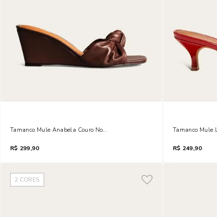
Tamanco Mule Anabela Couro Nobre Soft Bico Quadrado Marrom Cocoa
Tamanco Mule L
R$
299,90
R$
249,90
2
CORES