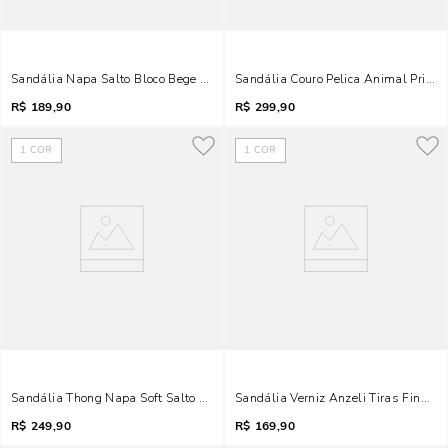
Sandália Napa Salto Bloco Bege Tira Amarração
Sandália Couro Pelica Animal Print 
R$
189,90
R$
299,90
1
COR
1
COR
Sandália Thong Napa Soft Salto Fino Preto
Sandália Verniz Anzeli Tiras Finas 
R$
249,90
R$
169,90