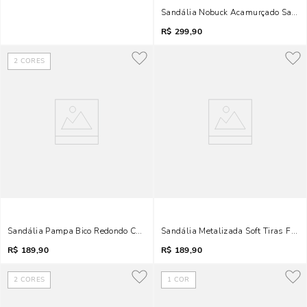
Sandália Nobuck Acamurçado Salto Ba
R$
299,90
2
CORES
Sandália Pampa Bico Redondo Caramelo Salto Grosso
Sandália Metalizada Soft Tiras Fin
R$
189,90
R$
189,90
2
CORES
1
COR