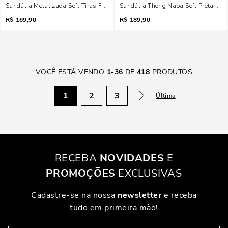
Sandália Metalizada Soft Tiras Finas Dourada Anabela
Sandália Thong Napa Soft Preta Sal
R$
169,90
R$
189,90
VOCÊ ESTÁ VENDO
1
-
36
DE
418
PRODUTOS
1
2
3
Última
RECEBA
NOVIDADES
E
PROMOÇÕES
EXCLUSIVAS
Cadastre-se na nossa
newsletter
e receba
tudo em primeira mão!