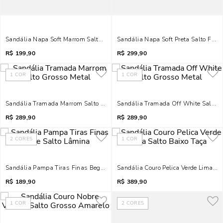
Sandália Napa Soft Marrom Salto Palha Anabela
Sandália Napa Soft Preta Salto Fino
R$
199,90
R$
299,90
1
COR
1
COR
Sandália Tramada Marrom Salto Grosso Metal
Sandália Tramada Off White Salto G
R$
289,90
R$
289,90
2
CORES
1
COR
Sandália Pampa Tiras Finas Bege Salto Lâmina
Sandália Couro Pelica Verde Lima Sa
R$
189,90
R$
389,90
1
COR
2
CORES