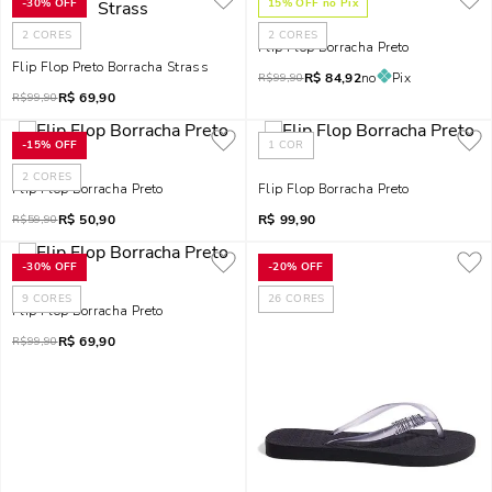
-
30%
OFF
15
% OFF no Pix
2
CORES
2
CORES
Flip Flop Borracha Preto
Flip Flop Preto Borracha Strass
R$
84,92
no
Pix
R$
99,90
R$
69,90
R$
99,90
-
15%
OFF
1
COR
2
CORES
Flip Flop Borracha Preto
Flip Flop Borracha Preto
R$
50,90
R$
99,90
R$
59,90
-
30%
OFF
-
20%
OFF
9
CORES
26
CORES
Flip Flop Borracha Preto
R$
69,90
R$
99,90