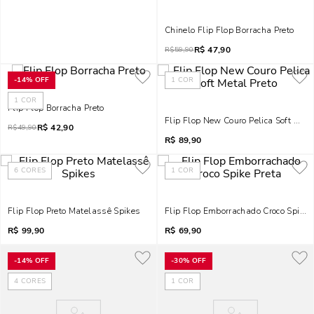
Chinelo Flip Flop Borracha Preto
R$
47,90
R$
59,90
-
14%
OFF
1
COR
1
COR
Flip Flop Borracha Preto
Flip Flop New Couro Pelica Soft Meta
R$
42,90
R$
49,90
R$
89,90
6
CORES
1
COR
Flip Flop Preto Matelassê Spikes
Flip Flop Emborrachado Croco Spike 
R$
99,90
R$
69,90
-
14%
OFF
-
30%
OFF
4
CORES
1
COR