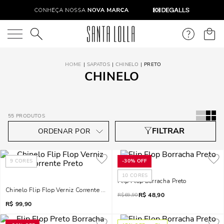
O que você está procurando?
SAPATOS
CHINELO
PRETO
CHINELO
55
PRODUTOS
9
CORES
-
30%
OFF
10
CORES
Flip Flop Borracha Preto
Chinelo Flip Flop Verniz Corrente Preto
R$
48,90
R$
69,90
R$
99,90