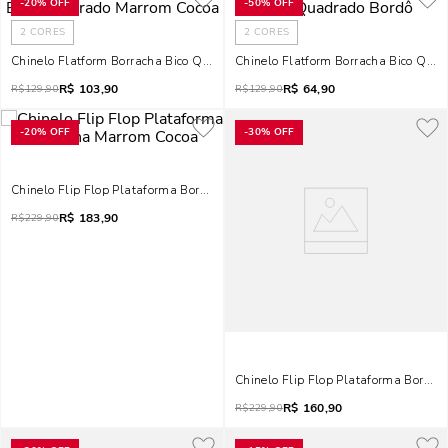
-
20%
OFF
-
50%
OFF
2
CORES
2
CORES
Chinelo Flatform Borracha Bico Quadrado Marrom Cocoa
Chinelo Flatform Borracha Bico Qua
R$
103,90
R$
64,90
R$
129,90
R$
129,90
-
20%
OFF
-
30%
OFF
Chinelo Flip Flop Plataforma Borracha Marrom Cocoa
R$
183,90
R$
229,90
Chinelo Flip Flop Plataforma Borrac
R$
160,90
R$
229,90