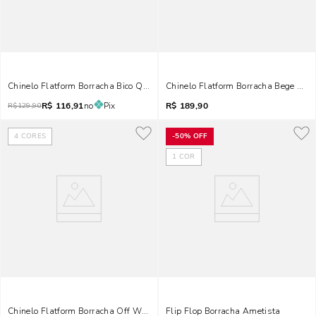
Chinelo Flatform Borracha Bico Quadrado Off White
Chinelo Flatform Borracha Bege Egid
R$
116,91
no
Pix
R$
189,90
R$
129,90
4
CORES
-
50%
OFF
1
COR
Chinelo Flatform Borracha Off White
Flip Flop Borracha Ametista