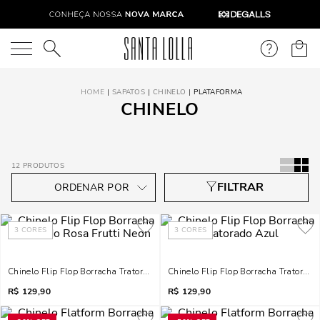
O que você está procurando?
SAPATOS
CHINELO
PLATAFORMA
CHINELO
12
PRODUTOS
3
CORES
3
CORES
Chinelo Flip Flop Borracha Tratorado Rosa Frutti Neon
Chinelo Flip Flop Borracha Tratorado
R$
129,90
R$
129,90