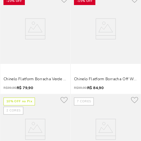
-
20%
OFF
-
15%
OFF
Chinelo Flatform Borracha Verde Neon
Chinelo Flatform Borracha Off White
R$
79,90
R$
84,90
R$
99,90
R$
99,90
10
% OFF no Pix
7
CORES
2
CORES