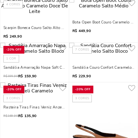
4
CORES
Bota Open Boot Couro Caramelo Salt
Scarpin Boneca Couro Salto Alto Bloco Caramelo Doce De Leite
R$
449,90
R$
249,90
-
20%
OFF
7
CORES
1
COR
Sandália Amarração Napa Soft Caramelo Salto Bloco
Sandália Couro Confort Caramelo Sal
R$
159,90
R$
229,90
R$
199,90
-
20%
OFF
-
20%
OFF
3
CORES
3
CORES
Rasteira Tiras Finas Verniz Anzeli Caramelo
R$
135,90
R$
169,90