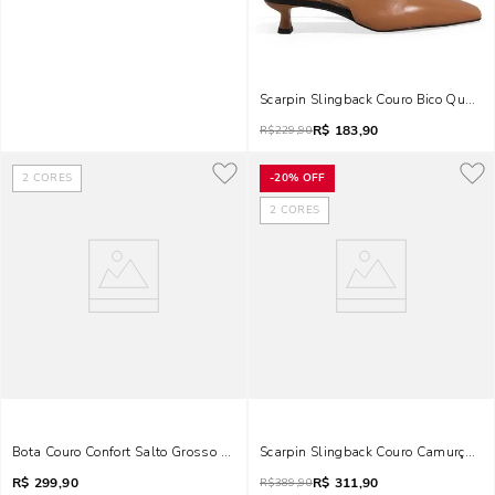
Scarpin Slingback Couro Bico Quadr
R$
183,90
R$
229,90
2
CORES
-
20%
OFF
2
CORES
Bota Couro Confort Salto Grosso Caramelo
Scarpin Slingback Couro Camurça Sal
R$
299,90
R$
311,90
R$
389,90