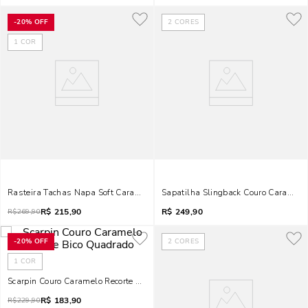
-
20%
OFF
2
CORES
1
COR
Rasteira Tachas Napa Soft Caramelo Bico Quadrado
Sapatilha Slingback Couro Caramelo 
R$
215,90
R$
249,90
R$
269,90
-
20%
OFF
2
CORES
1
COR
Scarpin Couro Caramelo Recorte Bico Quadrado
R$
183,90
R$
229,90