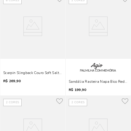
8
CORES
2
CORES
Scarpin Slingback Couro Soft Salto Baixo Taça Caramelo
R$
269,90
Sandália Rasteira Napa Bico Redon
R$
199,90
2
CORES
2
CORES