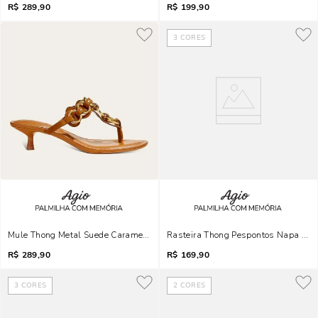
R$
289,90
R$
199,90
3
CORES
Mule Thong Metal Suede Caramelo Safari Salto Fino
Rasteira Thong Pespontos Napa Gy 
R$
289,90
R$
169,90
3
CORES
2
CORES