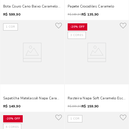
Bota Couro Cano Baixo Caramelo Salto Alto
Papete Crocodiles Caramelo
R$
599,90
R$
135,90
R$
169,90
1
COR
-
20%
OFF
3
CORES
Sapatilha Matelassê Napa Caramelo Laço
Rasteira Napa Soft Caramelo Escuro
R$
149,90
R$
159,90
R$
199,90
-
20%
OFF
1
COR
6
CORES