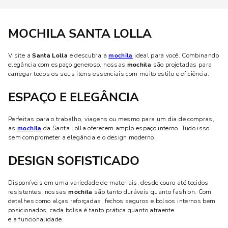
MOCHILA SANTA LOLLA
Visite a
Santa Lolla
e descubra a
mochila
ideal para você. Combinando
elegância com espaço generoso, nossas
mochila
são projetadas para
carregar todos os seus itens essenciais com muito estilo e eficiência.
ESPAÇO E ELEGÂNCIA
Perfeitas para o trabalho, viagens ou mesmo para um dia de compras,
as
mochila
da Santa Lolla oferecem amplo espaço interno. Tudo isso
sem comprometer a elegância e o design moderno.
DESIGN SOFISTICADO
Disponíveis em uma variedade de materiais, desde couro até tecidos
resistentes, nossas
mochila
são tanto duráveis quanto fashion. Com
detalhes como alças reforçadas, fechos seguros e bolsos internos bem
posicionados, cada bolsa é tanto prática quanto atraente.
e a funcionalidade.