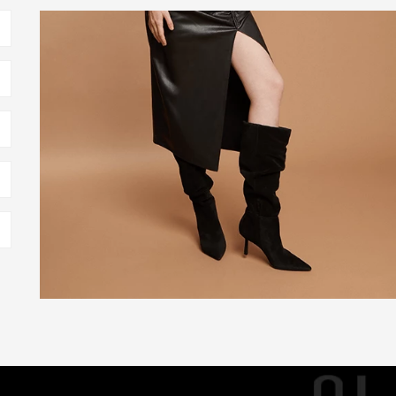
ONGO EM DIFERENTES ESTAÇÕES
s de cano longo também podem ser usadas na meia estação. Durante o
s midi e blusas de manga longa. No inverno, a combinação com casacos
nal.
rdar as botas de cano longo no armário. Experimente usá-las com
ssante e moderno. O truque é balancear peças mais leves com o peso
CO ATEMPORAL
aem de moda. Com um estilo atemporal, esse tipo de bota pode ser
de ser extremamente resistente, traz sofisticação e durabilidade, sendo
r por muitos anos.
los, como cano curto, cano longo e até mesmo coturnos, e cada uma traz
rta: o couro nunca deixa de ser elegante.