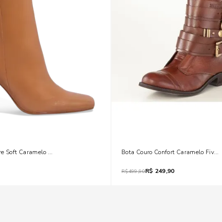
e Soft Caramelo Bico Fino Salto Grosso
Bota Couro Confort Caramelo Fivela
R$
249,90
R$
499,90