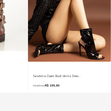
s Salto Bloco Baixo
Sandália Open Boot Verniz Strech Preto Salto Alto Fino
R$
155,90
R$
389,90