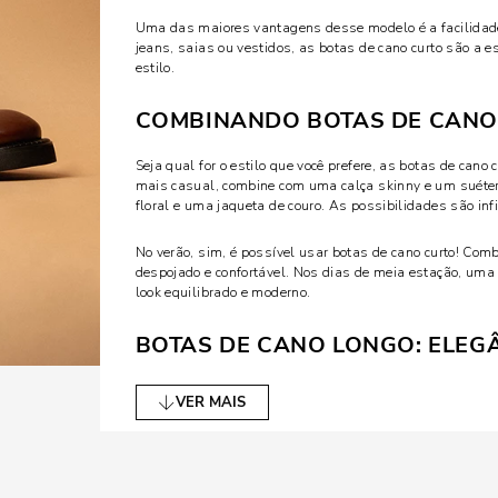
Uma das maiores vantagens desse modelo é a facilidad
jeans, saias ou vestidos, as botas de cano curto são a
estilo.
COMBINANDO BOTAS DE CANO
Seja qual for o estilo que você prefere, as botas de can
mais casual, combine com uma calça skinny e um suéter 
floral e uma jaqueta de couro. As possibilidades são infi
No verão, sim, é possível usar botas de cano curto! Co
despojado e confortável. Nos dias de meia estação, uma
look equilibrado e moderno.
BOTAS DE CANO LONGO: ELEGÂ
Quando o inverno chega de vez, as botas de cano longo 
VER MAIS
sofisticação que é difícil de igualar. Essas botas gera
em ocasiões mais formais ou até mesmo para um look c
As botas de cano longo são ótimas aliadas para quem b
combinadas com peças mais ajustadas, como leggings o