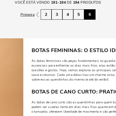
VOCÊ ESTÁ VENDO
181
-
184
DE
184
PRODUTOS
2
3
4
5
6
Primeira
BOTAS FEMININAS: O ESTILO 
As botas femininas são peças fundamentais no guarda-ro
essenciais para enfrentar os dias mais frios, elas est
ocasiões e gostos. Hoje, vamos explorar as principais c
couro e coturnos. Cada uma delas traz um charme único, 
sobre essas queridinhas do inverno (e até do verão!).
BOTAS DE CANO CURTO: PRATI
As botas de cano curto são as queridinhas para quem bus
podem ser usadas tanto em dias mais frios quanto em d
o tornozelo, oferecem liberdade de movimento e são per