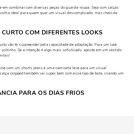
e em combinar com diversas peças do guarda-roupa. Seja com calças
 escolha ideal para quem quer um visual descomplicado, mas cheio de
 CURTO COM DIFERENTES LOOKS
o curto vão te surpreender pela capacidade de adaptação. Para um look
soltinho. Se a intenção é algo mais sofisticado, aposte em um vestido
nitas!
mbine com um shorts jeans e uma camiseta leve para um visual
 calça cropped também vai super bem com esse tipo de bota, criando um
NCIA PARA OS DIAS FRIOS
ganham destaque. Além de protegerem do frio, elas trazem um ar de
lmente cobrem a panturrilha ou até mesmo o joelho, e podem ser usadas
asual, dependendo da combinação.
usca um visual mais elegante e imponente. Elas ficam incríveis quando
u calças skinny, e podem transformar qualquer look simples em algo