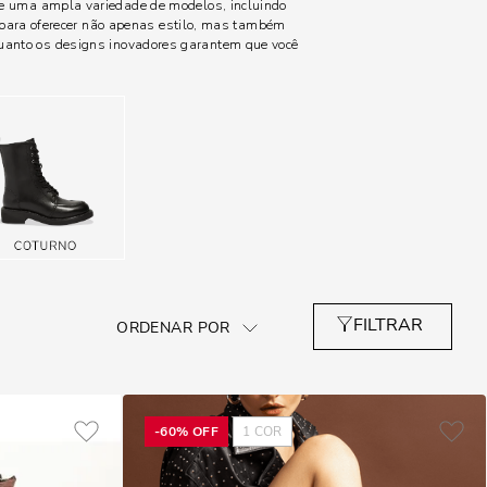
nge uma ampla variedade de modelos, incluindo
 para oferecer não apenas estilo, mas também
quanto os designs inovadores garantem que você
-
60%
OFF
1
COR