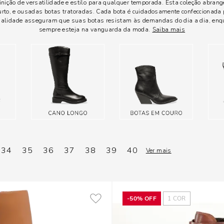
nição de versatilidade e estilo para qualquer temporada. Esta coleção abra
curto, e ousadas botas tratoradas. Cada bota é cuidadosamente confeccionada
 qualidade asseguram que suas botas resistam às demandas do dia a dia, en
sempre esteja na vanguarda da moda.
Saiba mais
34
35
36
37
38
39
40
Ver mais
-
50%
OFF
1
COR