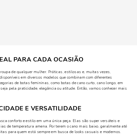
IDEAL PARA CADA OCASIÃO
upa de qualquer mulher. Práticas, estilosas e, muitas vezes,
ão disponíveis em diversos modelos que combinam com diferentes
ategorias de botas femininas, como botas de cano curto, cano longo, em
seja pela praticidade, elegância ou atitude. Então, vamos conhecer mais
CIDADE E VERSATILIDADE
ca conforto e estilo em uma única peça. Elas são super versáteis e
ias de temperatura amena. Por terem o cano mais baixo, geralmente até
feitas para quem está sempre em busca de looks casuais e modernos.