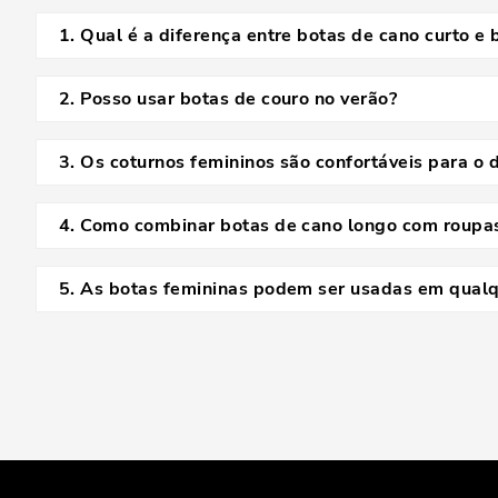
1
.
Qual é a diferença entre botas de cano curto e 
As botas de cano curto têm o cano que termina próximo ao 
ou o joelho.
2
.
Posso usar botas de couro no verão?
Sim! Botas de couro de cano curto podem ser usadas no ve
3
.
Os coturnos femininos são confortáveis para o d
Sim, coturnos femininos são conhecidos por serem confortáv
4
.
Como combinar botas de cano longo com roupas
Você pode combiná-las com calças skinny ou leggings e um 
5
.
As botas femininas podem ser usadas em qualq
Com certeza! Basta escolher o modelo adequado e fazer co
estação.