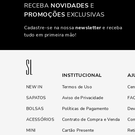
RECEBA
NOVIDADES
E
PROMOÇÕES
EXCLUSIVAS
Cadastre-se na nossa
newsletter
e receba
tudo em primeira mão!
INSTITUCIONAL
AJ
NEW IN
Termos de Uso
Cen
SAPATOS
Aviso de Privacidade
FA
BOLSAS
Políticas de Pagamento
Dev
ACESSÓRIOS
Contrato de Compra e Venda
Con
MINI
Cartão Presente
Ret