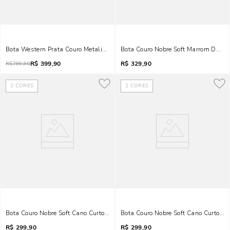
Bota Western Prata Couro Metalizado
Bota Couro Nobre Soft Marrom Dark 
R$
399,90
R$
329,90
R$
799,90
2
CORES
2
CORES
Bota Couro Nobre Soft Cano Curto Marrom
Bota Couro Nobre Soft Cano C
R$
299,90
R$
299,90