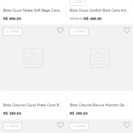
1
COR
Bota Couro Nobre Soft Bege Cano Curto Salto Alto
Bota Couro Confort Boot Cano Alto M
R$
699,90
R$
499,90
R$
999,90
2
CORES
2
CORES
Bota Coturno Couro Preta Cano Baixo
Bota Coturno Básica Marrom De Salt
R$
269,90
R$
269,90
3
CORES
3
CORES