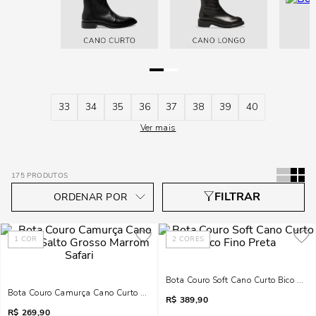
33
34
35
36
37
38
39
40
Ver mais
175
PRODUTOS
1
COR
2
CORES
Bota Couro Soft Cano Curto Bico Fino
Bota Couro Camurça Cano Curto Salto Grosso Marrom Safari
R$
389,90
R$
269,90