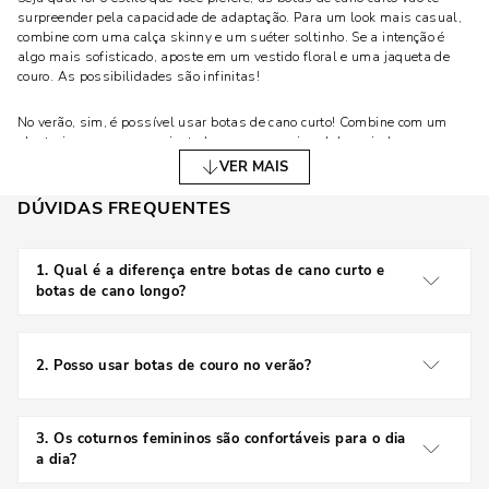
surpreender pela capacidade de adaptação. Para um look mais casual,
combine com uma calça skinny e um suéter soltinho. Se a intenção é
algo mais sofisticado, aposte em um vestido floral e uma jaqueta de
couro. As possibilidades são infinitas!
No verão, sim, é possível usar botas de cano curto! Combine com um
shorts jeans e uma camiseta leve para um visual despojado e
confortável. Nos dias de meia estação, uma calça cropped também vai
VER MAIS
super bem com esse tipo de bota, criando um look equilibrado e
moderno.
DÚVIDAS FREQUENTES
BOTAS DE CANO LONGO: ELEGÂNCIA PARA OS
1
.
Qual é a diferença entre botas de cano curto e
DIAS FRIOS
botas de cano longo?
Quando o inverno chega de vez, as botas de cano longo ganham
As botas de cano curto têm o cano que termina próximo
destaque. Além de protegerem do frio, elas trazem um ar de
ao tornozelo, enquanto as botas de cano longo cobrem
sofisticação que é difícil de igualar. Essas botas geralmente cobrem a
2
.
Posso usar botas de couro no verão?
a panturrilha ou o joelho.
panturrilha ou até mesmo o joelho, e podem ser usadas em ocasiões
mais formais ou até mesmo para um look casual, dependendo da
Sim! Botas de couro de cano curto podem ser usadas no
combinação.
verão com combinações leves, como shorts e saias.
3
.
Os coturnos femininos são confortáveis para o dia
a dia?
As botas de cano longo são ótimas aliadas para quem busca um
visual mais elegante e imponente. Elas ficam incríveis quando