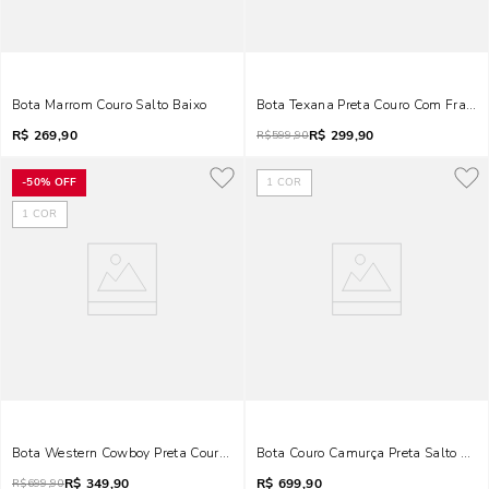
Bota Marrom Couro Salto Baixo
Bota Texana Preta Couro Com Franja
R$
269,90
R$
299,90
R$
599,90
-
50%
OFF
1
COR
1
COR
Bota Western Cowboy Preta Couro Cano Alto
Bota Couro Camurça Preta Salto Bloc
R$
349,90
R$
699,90
R$
699,90