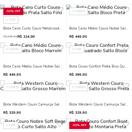
-
50%
OFF
3
CORES
1
COR
Bota Cano Curto Couro Metalizado Prata Salto Fino
Bota Cano Médio Couro Nobre Salto B
R$
224,90
R$
449,90
R$
449,90
3
CORES
1
COR
Bota Cano Médio Couro Nobre Salto Bloco Marrom
Bota Couro Confort Preta Bico Quadr
R$
449,90
R$
399,90
2
CORES
2
CORES
Bota Western Couro Camurça Salto Grosso Marrom
Bota Western Couro Camurça Salto G
R$
329,90
R$
329,90
1
COR
-
50%
OFF