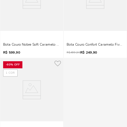
Bota Couro Nobre Soft Caramelo Bico Fino Salto Grosso
Bota Couro Confort Caramelo Fivelas
R$
599,90
R$
249,90
R$
499,90
-
60%
OFF
1
COR