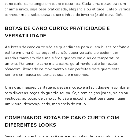
cano curto, cano longo, em couro e coturnos. Cada uma delas traz um
charme único, seja pela praticidade, elegância ou atitude. Então, vamos
conhecer mais sobre essas queridinhas do inverno (e até do verão!).
BOTAS DE CANO CURTO: PRATICIDADE E
VERSATILIDADE
As botas de cano curto são as queridinhas para quem busca conforto e
estilo em uma única peça. Elas são super versáteis e podem ser
usadas tanto em dias mais frios quanto em dias de temperatura
amena. Por terem o cano mais baixo, geralmente até o tornozelo,
oferecem liberdade de movimento e são perfeitas para quem está
sempre em busca de looks casuais e modernos.
Uma das maiores vantagens desse modelo é a facilidade em combinar
com diversas peças do guarda-roupa. Seja com calças jeans, saias ou
vestidos, as botas de cano curto são a escolha ideal para quem quer
um visual descomplicado, mas cheio de estilo.
COMBINANDO BOTAS DE CANO CURTO COM
DIFERENTES LOOKS
Seja qual for o estilo que você prefere, as botas de cano curto vão te