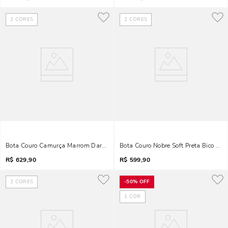
2
CORES
2
CORES
Bota Couro Camurça Marrom Dark Bico Fino Salto Grosso
Bota Couro Nobre Soft Preta Bico Fin
R$
629,90
R$
599,90
2
CORES
-
50%
OFF
1
COR