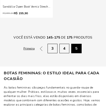
Sandália Open Boot Verniz Strech Preto Salto Alto Fino
R$
155,90
R$
389,90
VOCÊ ESTÁ VENDO
145
-
175
DE
175
PRODUTOS
3
4
5
Primeira
BOTAS FEMININAS: O ESTILO IDEAL PARA CADA
OCASIÃO
As botas femininas são peças fundamentais no guarda-roupa de
qualquer mulher. Práticas, estilosas e, muitas vezes, essenciais para
enfrentar os dias mais frios, elas estão disponíveis em diversos
modelos que combinam com diferentes ocasiões e gostos. Hoje, vamos
explorar as principais categorias de botas femininas, como botas de