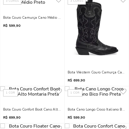
3
CORES
3
CORES
Bota Couro Camurça Cano Médio Preto
R$
599,90
Bota Western Couro Camurça Cano L
R$
699,90
1
COR
1
COR
Bota Couro Confort Boot Cano Alto Montaria Preta
Bota Cano Longo Croco Italiano Bico 
R$
699,90
R$
599,90