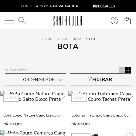
O que você está procurando?
SAPATOS
BOTA
PRETO
BOTA
72
PRODUTOS
1
COR
1
COR
Bota Couro Nature Cano Longo Salto Bloco Preta
Coturno Tratorado Cano Baixo Couro 
R$
399,90
R$
499,90