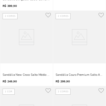
R$
389,90
2
CORES
2
CORES
Sandália New Croco Salto Médio Terracota Tiras Finas
Sandália Couro Premium Salto Alto 
R$
249,90
R$
299,90
1
COR
2
CORES