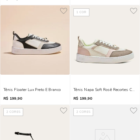
1
COR
Tênis Floater Lux Preto E Branco
Tênis Napa Soft Rosê Recortes Camu
R$
199,90
R$
199,90
2
CORES
2
CORES