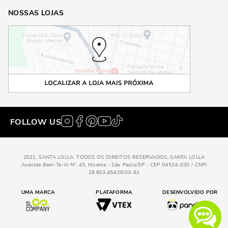
NOSSAS LOJAS
FOLLOW US
2021, SANTA LOLLA, TODOS OS DIREITOS RESERVADOS, SANTA LOLLA
Avenida Bem-Te-Vi N°: 43, Moema - São Paulo/SP - CEP 04524-030 / CNPJ
28.803.454/0003-81
UMA MARCA
PLATAFORMA
DESENVOLVIDO POR