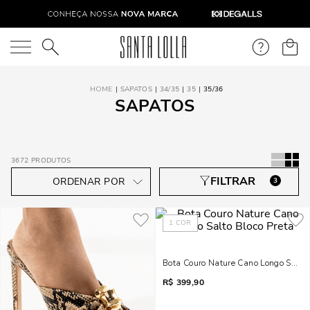
O que você está procurando?
SAPATOS
34/35
35
35/36
SAPATOS
3672
PRODUTOS
3
1
COR
Bota Couro Nature Cano Longo Salto 
R$
399,90