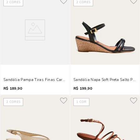
2
CORES
2
CORES
Sandália Pampa Tiras Finas Caramelo Salto Lâmina
Sandália Napa Soft Preta Salto Pal
R$
189,90
R$
199,90
2
CORES
1
COR